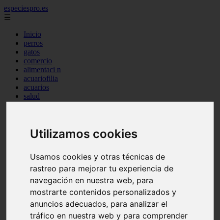
especiespro.es
☰
Inicio
perros
gatos
comercio
alimentaci n
acuariofilia
acuarios
salud
tenencia responsable
ventas
mantenimiento
Utilizamos cookies
aves
marketing
bienestar
Usamos cookies y otras técnicas de
peque os mam feros
verano
rastreo para mejorar tu experiencia de
legislaci n
navegación en nuestra web, para
peluquer a
mostrarte contenidos personalizados y
accesorios
peluquer a canina
anuncios adecuados, para analizar el
complementos
tráfico en nuestra web y para comprender
consejos