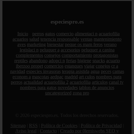
especiespro.es
Inicio
perros
gatos
comercio
alimentaci n
acuariofilia
acuarios
salud
tenencia responsable
ventas
mantenimiento
aves
marketing
bienestar
peque os mam feros
verano
legislaci n
peluquer a
accesorios
peluquer a canina
complementos
consejos
comportamiento
protagonistas
reptiles
abandono
adopci n
ferias
higiene
snacks
acuario
iberzoo propet
comercios
estanques
viajar
conejos
cr a
navidad
especies invasoras
terapia asistida
agua
peces
camas
econom a
mascotas
aedpac
madrid
art culos
nombres para
perros
actualidad
acuariofilia 2
acuariofilia
articulos
canal tv
nombres para gatos
novedades
tablon de anuncios
uncategorized
zona pro
© 2026 especiespro.es. Todos los derechos reservados.
Sitemap
|
RSS
|
Política de Cookies
|
Política de Privacidad
|
Aviso legal
|
Contacto
|
Creado por 0lemiswebs SEO y