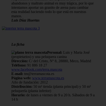
abandonos y maltrato animal es muy trágica, por lo que
intentamos aportar un granito de arena para cambiar
esta realidad haciendo todo lo que está en nuestras
manos.
Luis Díaz Huertas
La ficha
Personal:
Luis y Maria José
(propietarios) y una peluquera canina
Dirección:
C/ del Cristo, Nº 8, 28880, Meco, Madrid
Teléfono:
91 886 18 27
www.facebook.com/terra.mascota
E-mail:
tm@terramascota.es
Página web:
www.terramascota.es
Año de fundación: 2012
Distribución:
50 m² tienda (planta principal) y 50 m²
peluquería (planta inferior)
Horario:
de lunes a viernes de 9 a 20 h. Sábados de 9 a
14 h