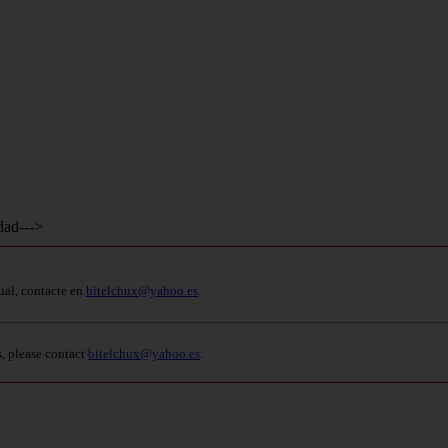
dad--->
ual, contacte en
bitelchux@yahoo.es
.
s, please contact
bitelchux@yahoo.es
.