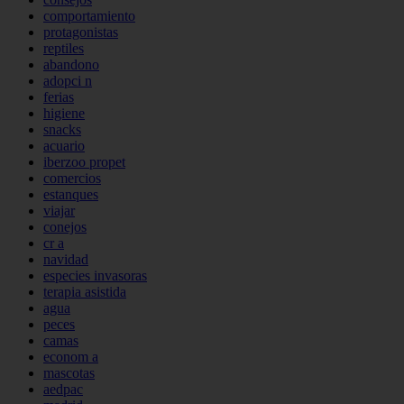
comportamiento
protagonistas
reptiles
abandono
adopci n
ferias
higiene
snacks
acuario
iberzoo propet
comercios
estanques
viajar
conejos
cr a
navidad
especies invasoras
terapia asistida
agua
peces
camas
econom a
mascotas
aedpac