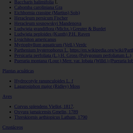
Baccharis halimifolia
L
Cabomba caroliniana Gra
Eichhornia crassipe (Martius) Sols)
Heracleum persicum Fischer
Heracleum sosnowskyi Mandenova
Ludwigia grandiflora (Michx.) Greuter & Burdet
Ludwigia peploides (Kunth) P.H. Raven
Lysichiton americanus
Myriophyllum aquaticum (Vell.) Verdc
Parthenium hysterophorus L.
https://en.wikipedia.org/wiki/Pa
Persicaria perfoliata (L.) H. Gross (Polygonum perfoliatum L.)
Pueraria montana (Lour.) Merr. var. lobata (Willd.) (Pueraria lob
Plantas acuáticas
Hydrocotyle ranunculoides L. f
Lagarosiphon major (Ridley) Moss
Aves
Corvus splendens Viellot, 1817
.
Oxyura jamaicensis Gmelin, 1789
Threskiornis aethiopicus Latham, 1790
Crustáceos