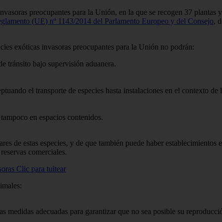
nvasoras preocupantes para la Unión, en la que se recogen 37 plantas y
glamento (UE) nº 1143/2014 del Parlamento Europeo y del Consejo
, 
ecies exóticas invasoras preocupantes para la Unión no podrán:
 de tránsito bajo supervisión aduanera.
ceptuando el transporte de especies hasta instalaciones en el contexto de 
e, tampoco en espacios contenidos.
res de estas especies, y de que también puede haber establecimientos es
 reservas comerciales.
asoras
Clic para tuitear
imales:
las medidas adecuadas para garantizar que no sea posible su reproducci