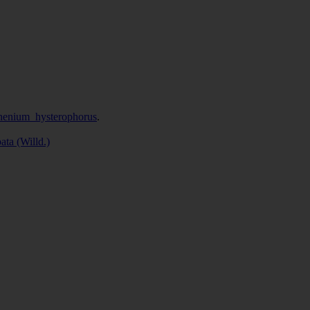
rthenium_hysterophorus
.
ata (Willd.)