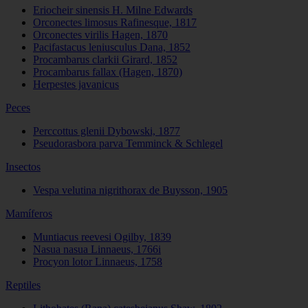
Eriocheir sinensis H. Milne Edwards
Orconectes limosus Rafinesque, 1817
Orconectes virilis Hagen, 1870
Pacifastacus leniusculus Dana, 1852
Procambarus clarkii Girard, 1852
Procambarus fallax (Hagen, 1870)
Herpestes javanicus
Peces
Perccottus glenii Dybowski, 1877
Pseudorasbora parva Temminck & Schlegel
Insectos
Vespa velutina nigrithorax de Buysson, 1905
Mamíferos
Muntiacus reevesi Ogilby, 1839
Nasua nasua Linnaeus, 1766
i
Procyon lotor Linnaeus, 1758
Reptiles