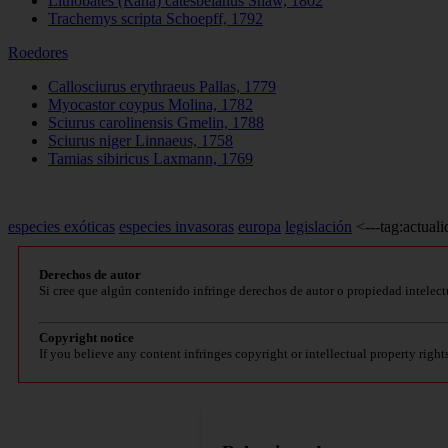
Lithobates (Rana) catesbeianus Shaw, 1802
Trachemys scripta Schoepff, 1792
Roedores
Callosciurus erythraeus Pallas, 1779
Myocastor coypus Molina, 1782
Sciurus carolinensis Gmelin, 1788
Sciurus niger Linnaeus, 1758
Tamias sibiricus Laxmann, 1769
especies exóticas
especies invasoras
europa
legislación
<---tag:actuali
Derechos de autor
Si cree que algún contenido infringe derechos de autor o propiedad intelect
Copyright notice
If you believe any content infringes copyright or intellectual property right