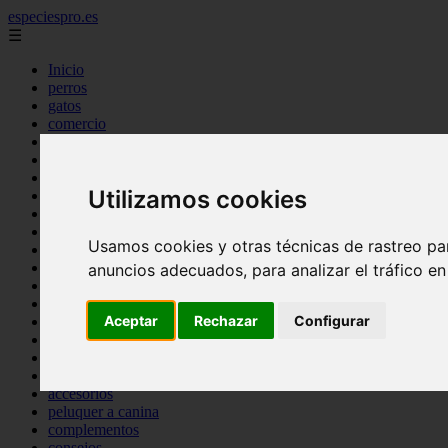
especiespro.es
☰
Inicio
perros
gatos
comercio
alimentaci n
acuariofilia
acuarios
Utilizamos cookies
salud
tenencia responsable
ventas
Usamos cookies y otras técnicas de rastreo pa
mantenimiento
aves
anuncios adecuados, para analizar el tráfico e
marketing
bienestar
Aceptar
Rechazar
Configurar
peque os mam feros
verano
legislaci n
peluquer a
accesorios
peluquer a canina
complementos
consejos