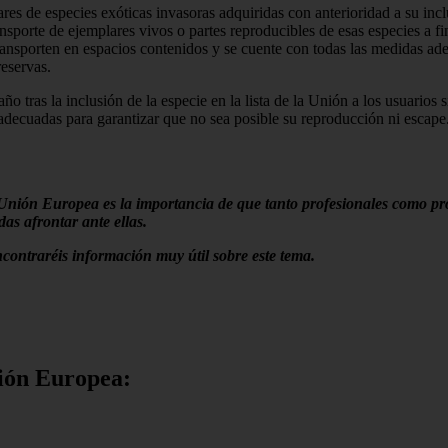
s de especies exóticas invasoras adquiridas con anterioridad a su inclu
transporte de ejemplares vivos o partes reproducibles de esas especies a f
ansporten en espacios contenidos y se cuente con todas las medidas ade
reservas.
ño tras la inclusión de la especie en la lista de la Unión a los usuario
adecuadas para garantizar que no sea posible su reproducción ni escape
 Unión Europea es la importancia de que tanto profesionales como prop
das afrontar ante ellas.
contraréis información muy útil sobre este tema.
nión Europea: