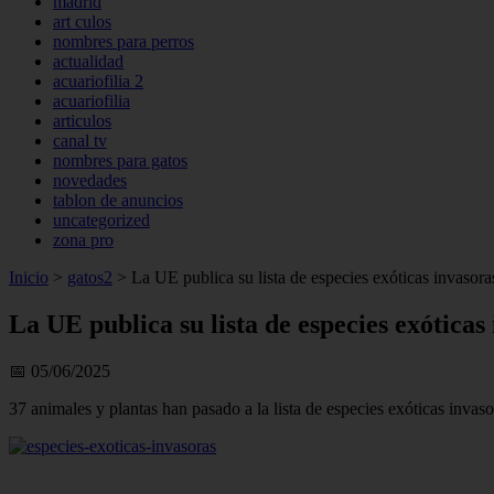
madrid
art culos
nombres para perros
actualidad
acuariofilia 2
acuariofilia
articulos
canal tv
nombres para gatos
novedades
tablon de anuncios
uncategorized
zona pro
Inicio
>
gatos2
>
La UE publica su lista de especies exóticas invasora
La UE publica su lista de especies exóticas
📅 05/06/2025
37 animales y plantas han pasado a la lista de especies exóticas inva