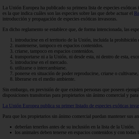
La Unión Europea ha publicado su primera lista de especies exóticas i
es la que indica cuáles son las especies sobre las que debe actuar el
Re
introducción y propagación de especies exóticas invasoras.
En dicho reglamento se establece que, de forma intencionada, las esp
introducirse en el territorio de la Unión, incluida la prohibición
mantenerse, tampoco en espacios contenidos.
criarse, tampoco en espacios contenidos.
transportarse ni a la Unión, ni desde esta, ni dentro de esta, ex
introducirse en el mercado.
utilizarse o intercambiarse.
ponerse en situación de poder reproducirse, criarse o cultivars
liberarse en el medio ambiente.
Sin embargo, en previsión de que existen personas que poseen ejempla
disposiciones transitorias para propietarios sin ánimo comercial y para
La Unión Europea publica su primer listado de especies exóticas inv
Para que los propietarios sin ánimo comercial puedan mantener sus an
deberían tenerlos antes de su inclusión en la lista de la Unión.
los animales deben tenerse en espacios contenidos y con todas 