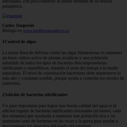
adecuadas, con poco esfuerzo se puede disfrutar de su belleza
paisajística.
Carlos Temperán
Biólogo en
www.jardinesacuaticos.es
1Control de algas
La mejor línea de defensa contra las algas filamentosas es mantener
un buen cultivo activo de plantas acuáticas y una población
saludable de todos los tipos de bacterias descomponedoras,
nitrificantes y anaeróbicas, dejando el resto del trabajo a la madre
naturale­za. El nivel de colonización bacteriano debe mantenerse lo
más alto y constan­te posible, porque ayuda a controlar los niveles de
nutrientes.
2Adición de bacterias nitrificantes
Un paso importante para lograr una buena calidad del agua es la
adición re­gular de bacterias nitrificantes envasa­das (al menos, cada
dos semanas) que ayudarán a mantener una población rica y un
suministro sano de bacterias en las rocas y la grava para ayudar a
descomponer los desechos del fondo del estanque.