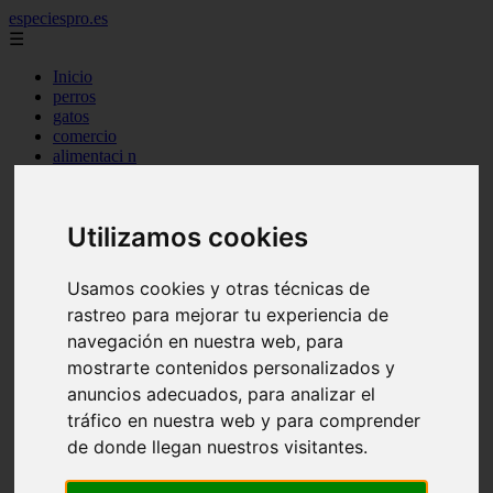
especiespro.es
☰
Inicio
perros
gatos
comercio
alimentaci n
acuariofilia
acuarios
salud
Utilizamos cookies
tenencia responsable
ventas
mantenimiento
Usamos cookies y otras técnicas de
aves
rastreo para mejorar tu experiencia de
marketing
bienestar
navegación en nuestra web, para
peque os mam feros
mostrarte contenidos personalizados y
verano
anuncios adecuados, para analizar el
legislaci n
peluquer a
tráfico en nuestra web y para comprender
accesorios
de donde llegan nuestros visitantes.
peluquer a canina
complementos
consejos