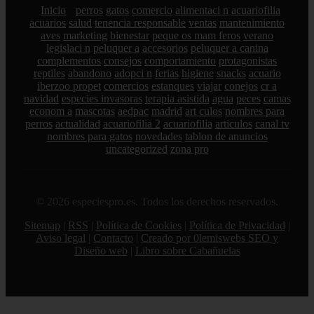
Inicio
perros
gatos
comercio
alimentaci n
acuariofilia
acuarios
salud
tenencia responsable
ventas
mantenimiento
aves
marketing
bienestar
peque os mam feros
verano
legislaci n
peluquer a
accesorios
peluquer a canina
complementos
consejos
comportamiento
protagonistas
reptiles
abandono
adopci n
ferias
higiene
snacks
acuario
iberzoo propet
comercios
estanques
viajar
conejos
cr a
navidad
especies invasoras
terapia asistida
agua
peces
camas
econom a
mascotas
aedpac
madrid
art culos
nombres para
perros
actualidad
acuariofilia 2
acuariofilia
articulos
canal tv
nombres para gatos
novedades
tablon de anuncios
uncategorized
zona pro
© 2026 especiespro.es. Todos los derechos reservados.
Sitemap
|
RSS
|
Política de Cookies
|
Política de Privacidad
|
Aviso legal
|
Contacto
|
Creado por 0lemiswebs SEO y
Diseño web
|
Libro sobre Cabañuelas