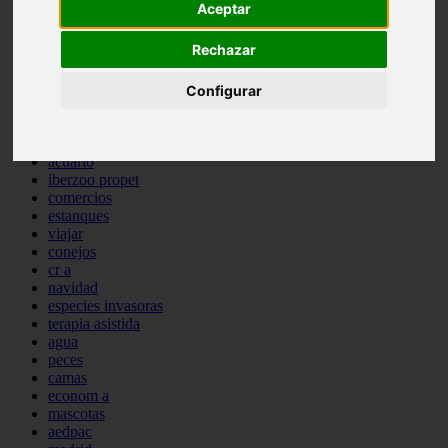
Aceptar
comportamiento
protagonistas
Rechazar
reptiles
abandono
adopci n
Configurar
ferias
higiene
snacks
acuario
iberzoo propet
comercios
estanques
viajar
conejos
cr a
navidad
especies invasoras
terapia asistida
agua
peces
camas
econom a
mascotas
aedpac