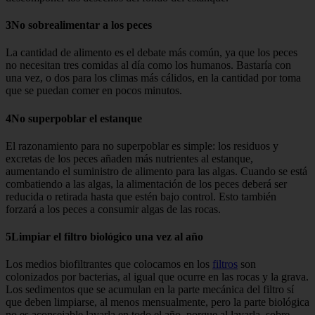
3No sobrealimentar a los peces
La cantidad de alimento es el debate más común, ya que los peces
no ne­cesitan tres comidas al día como los humanos. Bastaría con
una vez, o dos para los climas más cálidos, en la canti­dad por toma
que se puedan comer en pocos minutos.
4No superpoblar el estanque
El razonamiento para no superpo­blar es simple: los residuos y
excretas de los peces añaden más nutrientes al estanque,
aumentando el suministro de alimento para las algas. Cuando se está
combatiendo a las algas, la alimenta­ción de los peces deberá ser
reducida o retirada hasta que estén bajo control. Esto también
forzará a los peces a con­sumir algas de las rocas.
5Limpiar el filtro biológico una vez al año
Los medios biofiltrantes que coloca­mos en los
filtros
son
colonizados por bacterias, al igual que ocurre en las rocas y la grava.
Los sedimentos que se acumulan en la parte mecánica del filtro sí
que deben limpiarse, al menos mensualmente, pero la parte biológica
no es aconsejable lavarla en todo el año, porque al lavarla, sobre