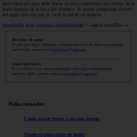
nivel ideal del agua debe fijarse en unos centímetros por debajo de la
parte superior de la boca del
skimmer
. Se pue­de comprobar el nivel
del agua cada vez que se vacíe la red de escombros.
acuariofilia
agua
estanques
mantenimiento
<---tag:acuariofilia--->
Derechos de autor
Si cree que algún contenido infringe derechos de autor o propiedad
intelectual, contacte en
bitelchux@yahoo.es
.
Copyright notice
If you believe any content infringes copyright or intellectual
property rights, please contact
bitelchux@yahoo.es
.
Relaccionados
Cómo actuar frente a un gato herido
Nombres para gatos en inglés