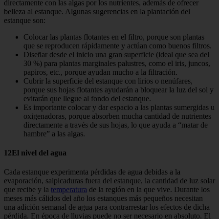
direc­tamente con las algas por los nutrientes, además de ofrecer
belleza al estanque. Algunas sugerencias en la plantación del
estanque son:
Colocar las plantas flotantes en el fil­tro, porque son plantas
que se repro­ducen rápidamente y actúan como buenos filtros.
Diseñar desde el inicio una gran su­perficie (ideal que sea del
30 %) para plantas marginales palustres, como el iris, juncos,
papiros, etc., porque ayu­dan mucho a la filtración.
Cubrir la superficie del estanque con lirios o nenúfares,
porque sus hojas flotantes ayudarán a bloquear la luz del sol y
evitarán que llegue al fondo del estanque.
Es importante colocar y dar espacio a las plantas sumergidas u
oxigenado­ras, porque absorben mucha cantidad de nutrientes
directamente a través de sus hojas, lo que ayuda a “matar de
hambre” a las algas.
12El nivel del agua
Cada estanque experimenta pérdidas de agua debidas a la
evaporación, salpi­caduras fuera del estanque, la cantidad de luz solar
que recibe y la
temperatura
de la región en la que vive. Durante los
meses más cálidos del año los estanques más pequeños necesitan
una adición semanal de agua para contrarrestar los efectos de dicha
pérdida. En época de lluvias puede no ser necesario en absolu­to. El