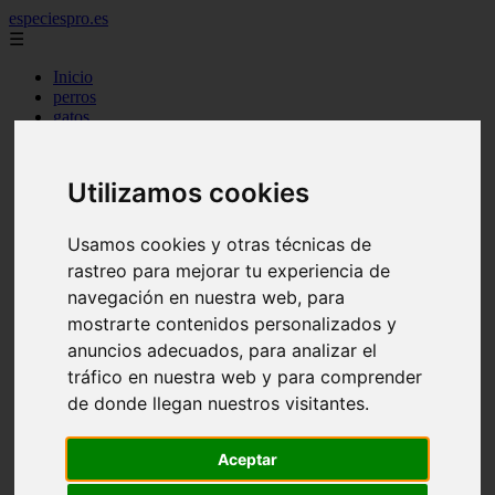
especiespro.es
☰
Inicio
perros
gatos
comercio
alimentaci n
acuariofilia
Utilizamos cookies
acuarios
salud
tenencia responsable
Usamos cookies y otras técnicas de
ventas
rastreo para mejorar tu experiencia de
mantenimiento
aves
navegación en nuestra web, para
marketing
mostrarte contenidos personalizados y
bienestar
anuncios adecuados, para analizar el
peque os mam feros
verano
tráfico en nuestra web y para comprender
legislaci n
de donde llegan nuestros visitantes.
peluquer a
accesorios
peluquer a canina
Aceptar
complementos
consejos