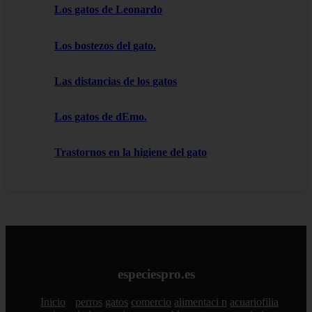
Los gatos de Leonardo
Los bostezos del gato.
Las distancias de los gatos
Los gatos de dEmo.
Trastornos en la higiene del gato
especiespro.es
Inicio
perros
gatos
comercio
alimentaci n
acuariofilia