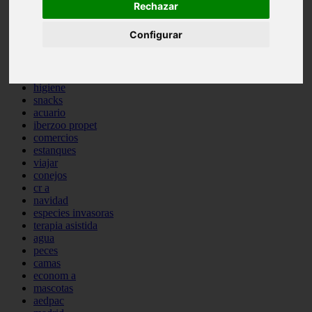
Rechazar
comportamiento
protagonistas
Configurar
reptiles
abandono
adopci n
ferias
higiene
snacks
acuario
iberzoo propet
comercios
estanques
viajar
conejos
cr a
navidad
especies invasoras
terapia asistida
agua
peces
camas
econom a
mascotas
aedpac