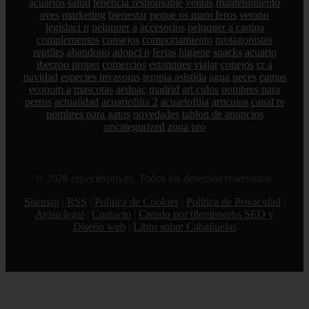
acuarios
salud
tenencia responsable
ventas
mantenimiento
aves
marketing
bienestar
peque os mam feros
verano
legislaci n
peluquer a
accesorios
peluquer a canina
complementos
consejos
comportamiento
protagonistas
reptiles
abandono
adopci n
ferias
higiene
snacks
acuario
iberzoo propet
comercios
estanques
viajar
conejos
cr a
navidad
especies invasoras
terapia asistida
agua
peces
camas
econom a
mascotas
aedpac
madrid
art culos
nombres para
perros
actualidad
acuariofilia 2
acuariofilia
articulos
canal tv
nombres para gatos
novedades
tablon de anuncios
uncategorized
zona pro
© 2026 especiespro.es. Todos los derechos reservados.
Sitemap
|
RSS
|
Política de Cookies
|
Política de Privacidad
|
Aviso legal
|
Contacto
|
Creado por 0lemiswebs SEO y
Diseño web
|
Libro sobre Cabañuelas