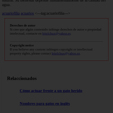
natural. Su bienestar depende fundamentalmente de la calidad del
agua.
acuariofilia
acuarios
<---tag:acuariofilia--->
Derechos de autor
Si cree que algún contenido infringe derechos de autor o propiedad
intelectual, contacte en
bitelchux@yahoo.es
.
Copyright notice
If you believe any content infringes copyright or intellectual
property rights, please contact
bitelchux@yahoo.es
.
Relaccionados
Cómo actuar frente a un gato herido
Nombres para gatos en inglés