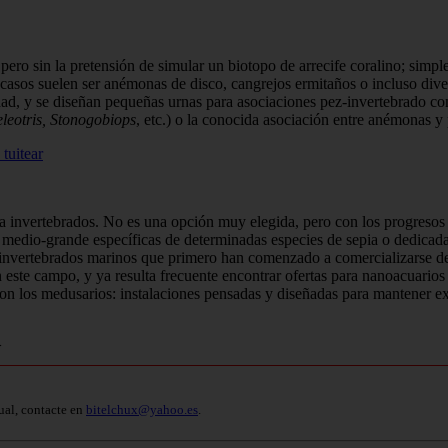
 pero sin la pretensión de simular un biotopo de arre­cife coralino; sim
 casos suelen ser anémonas de disco, cangrejos ermitaños o incluso diver
idad, y se diseñan pequeñas urnas para asociaciones pez-invertebrado c
eotris, Sto­nogobiops
, etc.) o la conocida asociación entre anémonas y
 tuitear
a inver­tebrados. No es una opción muy elegida, pero con los progresos
medio-grande específicas de determinadas especies de sepia o dedicadas
s invertebrados marinos que primero han comenzado a comercializarse de 
este cam­po, y ya resulta frecuente encontrar ofer­tas para nanoacuario
son los medusarios: instalaciones pensadas y diseñadas para mantener
>
ual, contacte en
bitelchux@yahoo.es
.