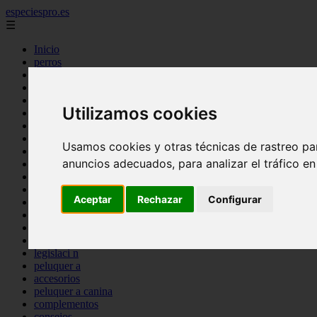
especiespro.es
☰
Inicio
perros
gatos
comercio
alimentaci n
Utilizamos cookies
acuariofilia
acuarios
salud
Usamos cookies y otras técnicas de rastreo pa
tenencia responsable
anuncios adecuados, para analizar el tráfico e
ventas
mantenimiento
aves
Aceptar
Rechazar
Configurar
marketing
bienestar
peque os mam feros
verano
legislaci n
peluquer a
accesorios
peluquer a canina
complementos
consejos