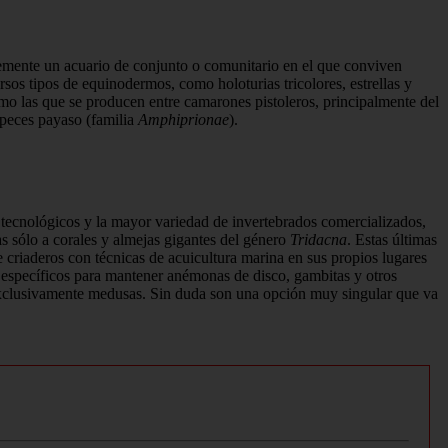
plemente un acuario de conjunto o comunitario en el que conviven
sos tipos de equinodermos, como holoturias tricolores, estrellas y
omo las que se producen entre camarones pistoleros, principalmente del
 peces payaso (familia
Amphiprionae
).
 tecnológicos y la mayor variedad de invertebrados comer­cializados,
 sólo a corales y almejas gigantes del géne­ro
Tridacna
. Estas últimas
criaderos con técnicas de acuicultura marina en sus propios lugares
s específicos para mantener anémonas de disco, gambitas y otros
 exclusivamente medusas. Sin duda son una opción muy singular que va