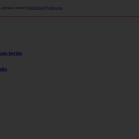
s, please contact
bitelchux@yahoo.es
.
gato herido
glés