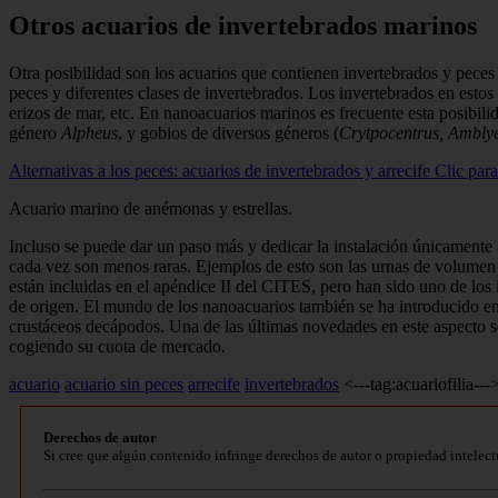
Otros acuarios de invertebrados marinos
Otra posibilidad son los acuarios que contienen invertebrados y peces
peces y diferentes clases de invertebrados. Los invertebrados en estos
erizos de mar, etc. En nanoacuarios marinos es frecuente esta posibil
género
Alpheus
, y gobios de diversos géneros (
Crytpocentrus, Amblyel
Alternativas a los peces: acuarios de invertebrados y arrecife
Clic para
Acuario marino de anémonas y estrellas.
Incluso se puede dar un paso más y dedicar la instalación únicamente 
cada vez son menos raras. Ejemplos de esto son las urnas de volu­men 
están incluidas en el apéndice II del CITES, pero han sido uno de lo
de origen. El mundo de los nanoacuarios también se ha introducido en 
crustáceos decápodos. Una de las últimas novedades en este aspecto 
cogiendo su cuota de mercado.
acuario
acuario sin peces
arrecife
invertebrados
<---tag:acuariofilia---
Derechos de autor
Si cree que algún contenido infringe derechos de autor o propiedad intelect