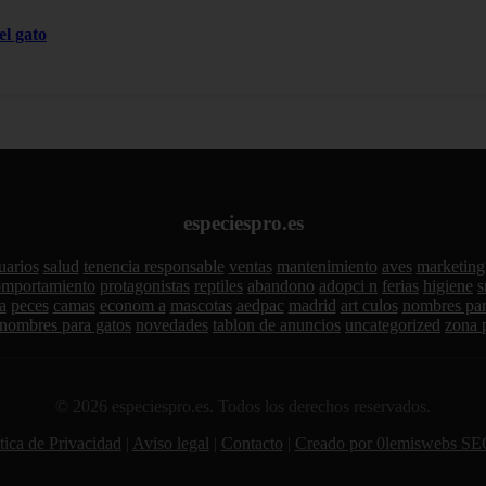
el gato
especiespro.es
uarios
salud
tenencia responsable
ventas
mantenimiento
aves
marketing
omportamiento
protagonistas
reptiles
abandono
adopci n
ferias
higiene
s
a
peces
camas
econom a
mascotas
aedpac
madrid
art culos
nombres par
nombres para gatos
novedades
tablon de anuncios
uncategorized
zona 
© 2026 especiespro.es. Todos los derechos reservados.
tica de Privacidad
|
Aviso legal
|
Contacto
|
Creado por 0lemiswebs SE