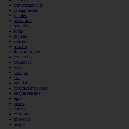
comportamiento
protagonistas
reptiles
abandono
adopci n
ferias
higiene
snacks
acuario
iberzoo propet
comercios
estanques
viajar
conejos
cr a
navidad
especies invasoras
terapia asistida
agua
peces
camas
econom a
mascotas
aedpac