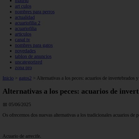
madrid
art culos
nombres para perros
actualidad
acuariofilia 2
acuariofilia
articulos
canal tv
nombres para gatos
novedades
tablon de anuncios
uncategorized
zona pro
Inicio
>
gatos2
>
Alternativas a los peces: acuarios de invertebrados y 
Alternativas a los peces: acuarios de inver
📅 05/06/2025
Os ofrecemos dos nuevas alternativas a los tradicionales acuarios de pe
Acuario de arrecife.