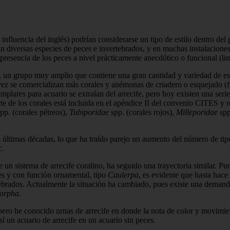
 in­fluencia del inglés) podrían considerarse un tipo de estilo dentro del
tan diversas especies de pe­ces e invertebrados, y en mu­chas instalacione
 presencia de los peces a nivel prácticamente anecdótico o funcional (lim
os, un gru­po muy amplio que contiene una gran cantidad y variedad de esp
 vez se comercializan más corales y ané­monas de criadero o esquejado (
lares para acuario se extraían del arrecife, pero hoy existen una serie 
te de los corales está incluida en el apéndice II del convenio CITES y
pp. (corales pétreos),
Tubi­poridae
spp. (corales rojos),
Milleporidae
spp
 últimas dé­cadas, lo que ha traído parejo un aumento del número de tip
c.
un sistema de arrecife coralino, ha seguido una trayecto­ria similar. 
les y con función ornamental, tipo
Caulerpa
, es evidente que hasta hace
ertebrados. Actualmente la situación ha cambiado, pues existe una demand
orpha
.
 pero he co­nocido urnas de arrecife en donde la nota de color y movimie
así un acuario de arrecife en un acuario sin peces.