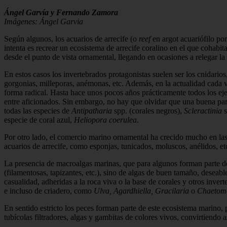
Ángel Garvía y Fernando Zamora
Imágenes: Ángel Garvia
Según algunos, los acuarios de arrecife (o
reef
en argot acuariófilo por
intenta es re­crear un ecosistema de arrecife coralino en el que cohabi
des­de el punto de vista ornamental, llegando en ocasiones a relegar la
En estos casos los invertebrados prota­gonistas suelen ser los cnidari
gorgonias, milleporas, anémo­nas, etc. Además, en la actualidad cada
forma radical. Hasta hace unos pocos años prácticamente todos los ejemp
entre aficionados. Sin embargo, no hay que olvidar que una buena par
todas las espe­cies de
Antipatharia
spp. (corales negros),
Scleractinia
s
especie de coral azul,
Heliopora coerulea
.
Por otro lado, el comercio marino orna­mental ha crecido mucho en las
acuarios de arrecife, como esponjas, tunica­dos, moluscos, anélidos, et
La presencia de macroalgas marinas, que para algunos forman parte de 
(filamentosas, tapizantes, etc.), sino de algas de buen tamaño, deseab
casua­lidad, adheridas a la roca viva o la base de corales y otros inv
e incluso de criadero, como
Ulva, Agardhiella, Graci­laria
o
Chaetom
En sentido estricto los peces forman par­te de este ecosistema marino,
tubícolas filtradores, algas y gam­bitas de colores vivos, convirtiendo 