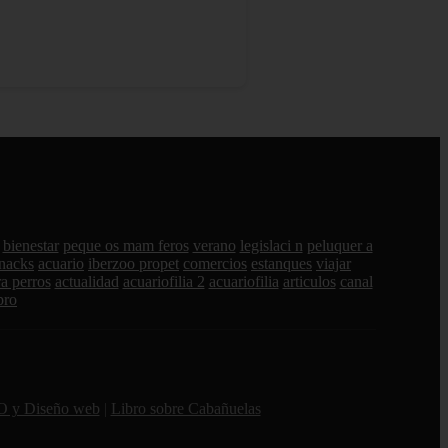
bienestar
peque os mam feros
verano
legislaci n
peluquer a
nacks
acuario
iberzoo propet
comercios
estanques
viajar
a perros
actualidad
acuariofilia 2
acuariofilia
articulos
canal
pro
O y Diseño web
|
Libro sobre Cabañuelas