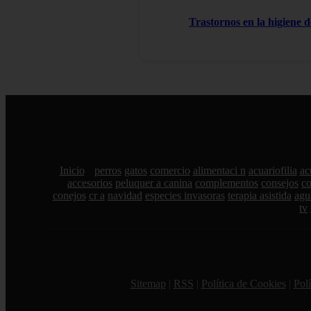
Trastornos en la higiene d
Inicio
perros
gatos
comercio
alimentaci n
acuariofilia
ac
accesorios
peluquer a canina
complementos
consejos
c
conejos
cr a
navidad
especies invasoras
terapia asistida
agu
tv
Sitemap
|
RSS
|
Política de Cookies
|
Polí