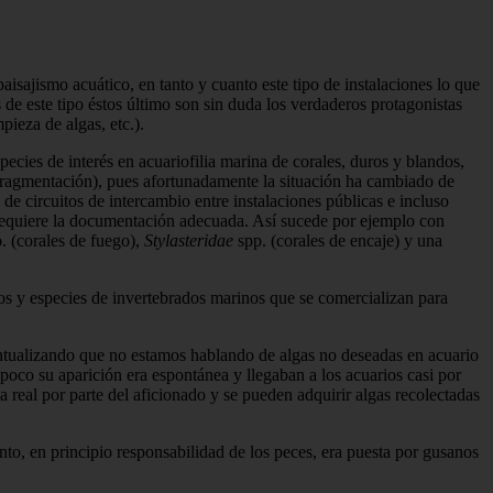
 paisajismo acuático, en tanto y cuanto este tipo de instalaciones lo que
s de este tipo éstos último son sin duda los verdaderos protagonistas
pieza de algas, etc.).
ecies de interés en acuariofilia marina de corales, duros y blandos,
fragmen­tación), pues afortunadamente la situación ha cambiado de
de circuitos de intercambio entre instalacio­nes públicas e incluso
 requiere la documentación adecuada. Así sucede por ejemplo con
. (corales de fuego),
Stylasteridae
spp. (corales de encaje) y una
os y especies de inverte­brados marinos que se comercializan para
Puntualizando que no estamos hablando de algas no deseadas en acuario
 poco su aparición era espontá­nea y llegaban a los acuarios casi por
a real por parte del aficionado y se pueden adquirir algas recolectadas
nto, en principio res­ponsabilidad de los peces, era puesta por gusanos