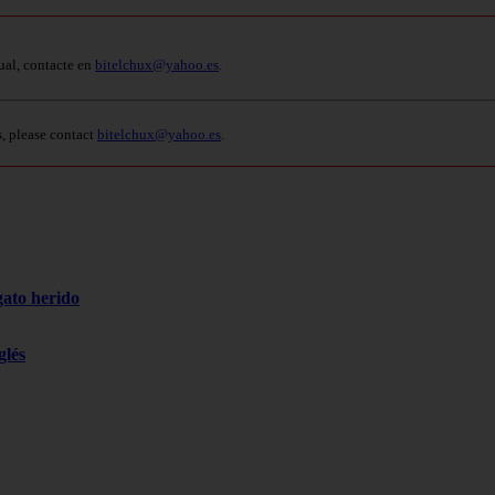
ual, contacte en
bitelchux@yahoo.es
.
s, please contact
bitelchux@yahoo.es
.
gato herido
glés