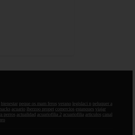
bienestar
peque os mam feros
verano
legislaci n
peluquer a
nacks
acuario
iberzoo propet
comercios
estanques
viajar
a perros
actualidad
acuariofilia 2
acuariofilia
articulos
canal
pro