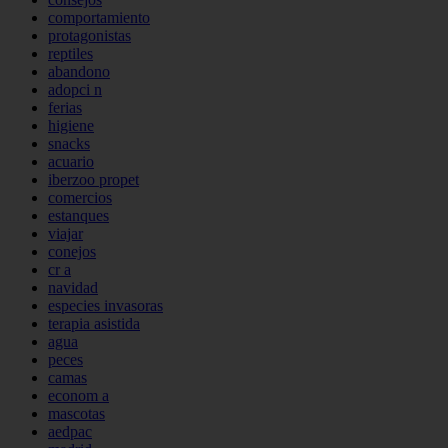
comportamiento
protagonistas
reptiles
abandono
adopci n
ferias
higiene
snacks
acuario
iberzoo propet
comercios
estanques
viajar
conejos
cr a
navidad
especies invasoras
terapia asistida
agua
peces
camas
econom a
mascotas
aedpac