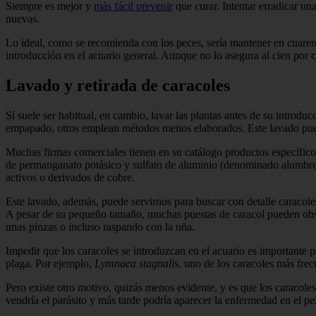
Siempre es mejor y
más fácil prevenir
que curar. Intentar erradicar un
nuevas.
Lo ideal, como se recomienda con los peces, sería mantener en cuarent
introducción en el acuario general. Aunque no lo asegura al cien por c
Lavado y retirada de caracoles
Sí suele ser habitual, en cambio, lavar las plantas antes de su intr
empapado, otros emplean métodos menos elaborados. Este lavado puede s
Muchas firmas comerciales tienen en su catálogo productos específicos
de permanganato potásico y sulfato de aluminio (denominado alumbre),
activos o derivados de cobre.
Este lavado, además, puede servirnos para buscar con detalle caracol
A pesar de su pequeño tamaño, muchas puestas de caracol pueden obse
unas pinzas o incluso raspando con la uña.
Impedir que los caracoles se introduzcan en el acuario es importante 
plaga. Por ejemplo,
Lymnaea stagnalis
, uno de los caracoles más frec
Pero existe otro motivo, quizás menos evidente, y es que los caracoles
vendría el parásito y más tarde podría aparecer la enfermedad en el pe