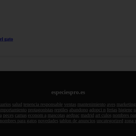
el gato
especiespro.es
uarios
salud
tenencia responsable
ventas
mantenimiento
aves
marketing
omportamiento
protagonistas
reptiles
abandono
adopci n
ferias
higiene
s
a
peces
camas
econom a
mascotas
aedpac
madrid
art culos
nombres par
nombres para gatos
novedades
tablon de anuncios
uncategorized
zona 