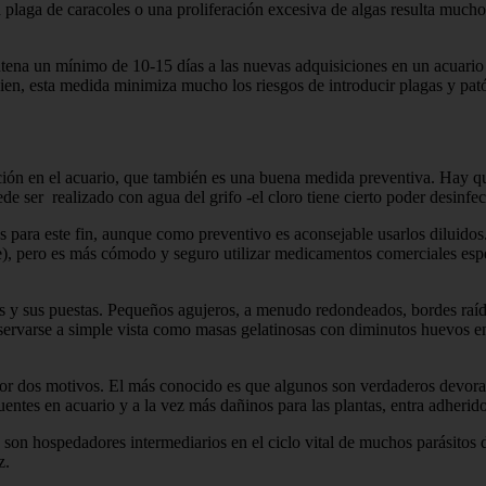
a plaga de caracoles o una proliferación excesiva de algas resulta muc
ena un mínimo de 10-15 días a las nuevas adquisiciones en un acuario a
ien, esta medida minimiza mucho los riesgos de introducir plagas y pató
oducción en el acuario, que también es una buena medida preventiva. Hay
er realizado con agua del grifo -el cloro tiene cierto poder desinfect
 para este fin, aunque como preventivo es aconsejable usarlos diluidos.
 pero es más cómodo y seguro utilizar medicamentos comerciales especí
es y sus puestas. Pequeños agujeros, a menudo redondeados, bordes raído
rvarse a simple vista como masas gelatinosas con diminutos huevos en
por dos motivos. El más conocido es que algunos son verdaderos devorad
uentes en acuario y a la vez más dañinos para las plantas, entra adherido
 son hospedadores intermediarios en el ciclo vital de muchos parásitos d
z.