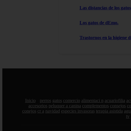
Las distancias de los gatos
Los gatos de dEmo.
Trastornos en la higiene d
Inicio
perros
gatos
comercio
alimentaci n
acuariofilia
ac
accesorios
peluquer a canina
complementos
consejos
c
conejos
cr a
navidad
especies invasoras
terapia asistida
agu
tv