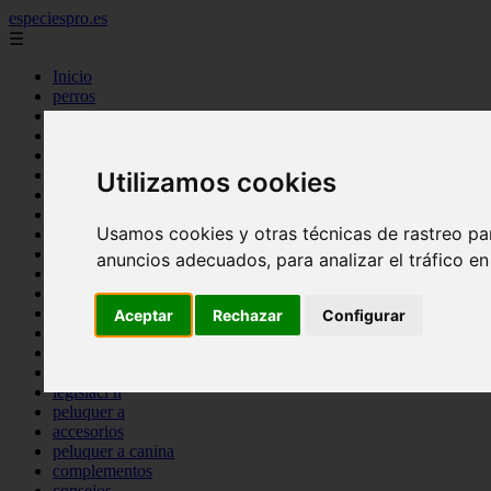
especiespro.es
☰
Inicio
perros
gatos
comercio
alimentaci n
acuariofilia
Utilizamos cookies
acuarios
salud
Usamos cookies y otras técnicas de rastreo pa
tenencia responsable
ventas
anuncios adecuados, para analizar el tráfico e
mantenimiento
aves
marketing
Aceptar
Rechazar
Configurar
bienestar
peque os mam feros
verano
legislaci n
peluquer a
accesorios
peluquer a canina
complementos
consejos