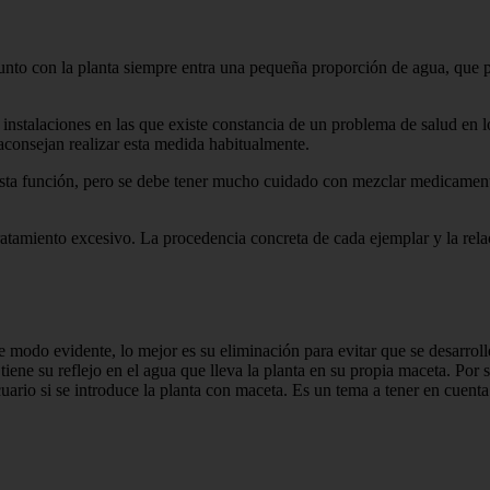
to con la planta siempre entra una pequeña proporción de agua, que pue
 instalaciones en las que existe constancia de un problema de salud en 
 aconsejan realizar esta medida habitualmente.
a función, pero se debe tener mucho cuidado con mezclar medicamentos 
 tratamiento excesivo. La procedencia concreta de cada ejemplar y la r
e modo evidente, lo mejor es su eliminación para evitar que se desarrol
 tiene su reflejo en el agua que lleva la planta en su propia maceta. Po
acuario si se introduce la planta con maceta. Es un tema a tener en cuen