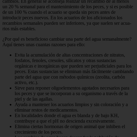
cambios. En general se aconseja realizar un recambio de al menos
un 20 % semanal para el man­tenimiento de los peces, y si es posible
de un 100 % cuando el acuario se que­da sin peces antes de
introducir peces nuevos. En los acuarios de los aficio­nados los
recambios semanales pueden ser inferiores, ya que suelen ser acua­
rios más estables.
¿Por qué es beneficioso cambiar una parte del agua semanalmente?
Aquí tienes unas cuantas razones para ello:
Evita la acumulación de altas concentraciones de nitratos,
fosfatos, fenoles, cresoles, silicatos y otras sustancias
orgánicas e inorgánicas que pueden ser perjudiciales para los
peces. Estas sustancias se eliminan más fácilmente cambiando
parte del agua que con métodos químicos (zeolita, carbón
activo, etc.).
Sirve para reponer oligoelementos agotados necesarios para
los peces y que se incorporan a su organismo a través de la
piel y de las agallas.
Ayuda a mantener los acuarios limpios y sin coloración y a
eliminar restos de medicamentos.
En localidades donde el agua es blanda y de bajo KH,
contribuye a que el pH no descienda excesivamente.
Elimina ciertas hormonas de origen animal que inhiben el
crecimiento de los peces.