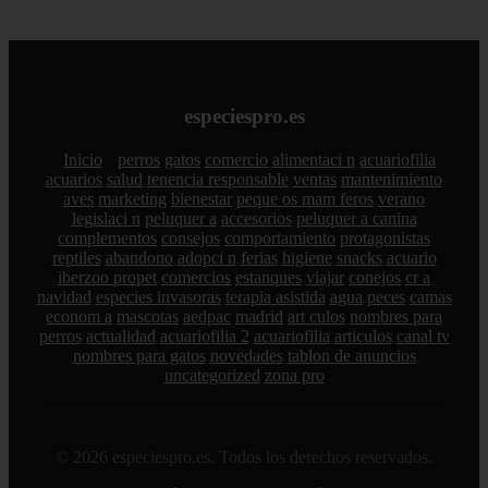
especiespro.es
Inicio
perros
gatos
comercio
alimentaci n
acuariofilia
acuarios
salud
tenencia responsable
ventas
mantenimiento
aves
marketing
bienestar
peque os mam feros
verano
legislaci n
peluquer a
accesorios
peluquer a canina
complementos
consejos
comportamiento
protagonistas
reptiles
abandono
adopci n
ferias
higiene
snacks
acuario
iberzoo propet
comercios
estanques
viajar
conejos
cr a
navidad
especies invasoras
terapia asistida
agua
peces
camas
econom a
mascotas
aedpac
madrid
art culos
nombres para
perros
actualidad
acuariofilia 2
acuariofilia
articulos
canal tv
nombres para gatos
novedades
tablon de anuncios
uncategorized
zona pro
© 2026 especiespro.es. Todos los derechos reservados.