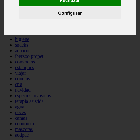
Rechazar
comportamiento
protagonistas
Configurar
reptiles
abandono
adopci n
ferias
higiene
snacks
acuario
iberzoo propet
comercios
estanques
viajar
conejos
cr a
navidad
especies invasoras
terapia asistida
agua
peces
camas
econom a
mascotas
aedpac