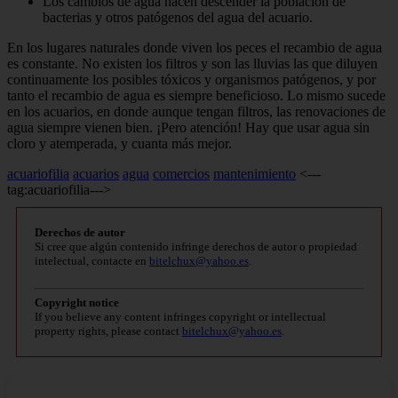
Los cambios de agua hacen descender la población de
bacterias y otros patógenos del agua del acuario.
En los lugares naturales donde viven los peces el recambio de agua
es cons­tante. No existen los filtros y son las llu­vias las que diluyen
continuamente los posibles tóxicos y organismos patóge­nos, y por
tanto el recambio de agua es siempre beneficioso. Lo mismo sucede
en los acuarios, en donde aunque tengan filtros, las renovaciones de
agua siempre vie­nen bien. ¡Pero atención! Hay que usar agua sin
cloro y atemperada, y cuanta más mejor.
acuariofilia
acuarios
agua
comercios
mantenimiento
<---
tag:acuariofilia--->
Derechos de autor
Si cree que algún contenido infringe derechos de autor o propiedad
intelectual, contacte en
bitelchux@yahoo.es
.
Copyright notice
If you believe any content infringes copyright or intellectual
property rights, please contact
bitelchux@yahoo.es
.