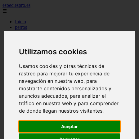
especiespro.es
☰
Inicio
perros
gatos
comercio
alimentaci n
acuariofilia
Utilizamos cookies
acuarios
salud
Usamos cookies y otras técnicas de
tenencia responsable
ventas
rastreo para mejorar tu experiencia de
mantenimiento
navegación en nuestra web, para
aves
mostrarte contenidos personalizados y
marketing
bienestar
anuncios adecuados, para analizar el
peque os mam feros
tráfico en nuestra web y para comprender
verano
de donde llegan nuestros visitantes.
legislaci n
peluquer a
accesorios
Aceptar
peluquer a canina
complementos
consejos