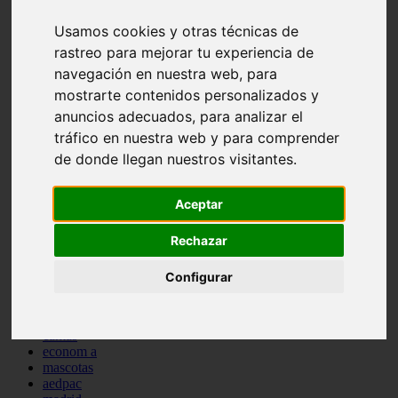
comportamiento
Usamos cookies y otras técnicas de
protagonistas
reptiles
rastreo para mejorar tu experiencia de
abandono
navegación en nuestra web, para
adopci n
mostrarte contenidos personalizados y
ferias
higiene
anuncios adecuados, para analizar el
snacks
tráfico en nuestra web y para comprender
acuario
de donde llegan nuestros visitantes.
iberzoo propet
comercios
estanques
Aceptar
viajar
conejos
cr a
Rechazar
navidad
especies invasoras
Configurar
terapia asistida
agua
peces
camas
econom a
mascotas
aedpac