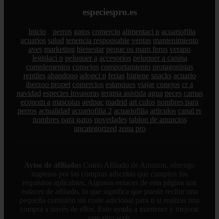
especiespro.es
Inicio
perros
gatos
comercio
alimentaci n
acuariofilia
acuarios
salud
tenencia responsable
ventas
mantenimiento
aves
marketing
bienestar
peque os mam feros
verano
legislaci n
peluquer a
accesorios
peluquer a canina
complementos
consejos
comportamiento
protagonistas
reptiles
abandono
adopci n
ferias
higiene
snacks
acuario
iberzoo propet
comercios
estanques
viajar
conejos
cr a
navidad
especies invasoras
terapia asistida
agua
peces
camas
econom a
mascotas
aedpac
madrid
art culos
nombres para
perros
actualidad
acuariofilia 2
acuariofilia
articulos
canal tv
nombres para gatos
novedades
tablon de anuncios
uncategorized
zona pro
Aviso de afiliados
Como Afiliado de Amazon, obtengo
ingresos por las compras adscritas que cumplen los
requisitos aplicables. Algunos enlaces de esta página son
enlaces de afiliado, lo que significa que puedo recibir una
pequeña comisión sin coste adicional para ti si realizas una
compra a través de ellos. Esto ayuda a mantener y mejorar
este sitio web.