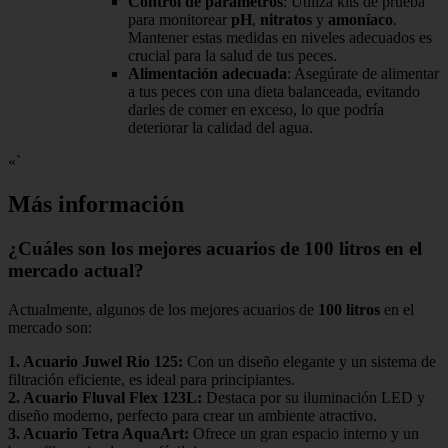
Control de parámetros
: Utiliza kits de prueba
para monitorear
pH
,
nitratos
y
amoníaco
.
Mantener estas medidas en niveles adecuados es
crucial para la salud de tus peces.
Alimentación adecuada
: Asegúrate de alimentar
a tus peces con una dieta balanceada, evitando
darles de comer en exceso, lo que podría
deteriorar la calidad del agua.
«`
Más información
¿Cuáles son los mejores acuarios de 100 litros en el
mercado actual?
Actualmente, algunos de los mejores acuarios de
100 litros
en el
mercado son:
1.
Acuario Juwel Rio 125
:
Con un diseño elegante y un sistema de
filtración eficiente, es ideal para principiantes.
2.
Acuario Fluval Flex 123L
:
Destaca por su iluminación LED y
diseño moderno, perfecto para crear un ambiente atractivo.
3.
Acuario Tetra AquaArt
:
Ofrece un gran espacio interno y un