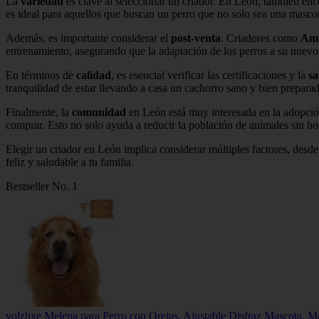
La
variedad
es clave al seleccionar un criador. En León, también en
es ideal para aquellos que buscan un perro que no solo sea una mascot
Además, es importante considerar el
post-venta
. Criadores como
Ami
entrenamiento, asegurando que la adaptación de los perros a su nuevo 
En términos de
calidad
, es esencial verificar las certificaciones y la
sa
tranquilidad de estar llevando a casa un cachorro sano y bien prepara
Finalmente, la
comunidad
en León está muy interesada en la adopció
comprar. Esto no solo ayuda a reducir la población de animales sin hog
Elegir un criador en León implica considerar múltiples factores, desde
feliz y saludable a tu familia.
Bestseller No. 1
yolzhxe Melena para Perro con Orejas, Ajustable Disfraz Mascota, 