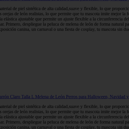
erial de piel sintética de alta calidad,suave y flexible, lo que proporc
orejas de león realistas, lo que permite que tu mascota imite mejor la f
 elástica ajustable que permite un ajuste flexible a la circunferencia d
r. Primero, despliegue la peluca de melena de león de forma natural par
ición canina, un carnaval o una fiesta de cosplay, tu mascota sin duda
arrón Claro Talla L Melena de León Perros para Halloween, Navidad y
erial de piel sintética de alta calidad,suave y flexible, lo que proporc
orejas de león realistas, lo que permite que tu mascota imite mejor la f
 elástica ajustable que permite un ajuste flexible a la circunferencia d
r. Primero, despliegue la peluca de melena de león de forma natural par
ición canina, un carnaval o una fiesta de cosplay, tu mascota sin duda