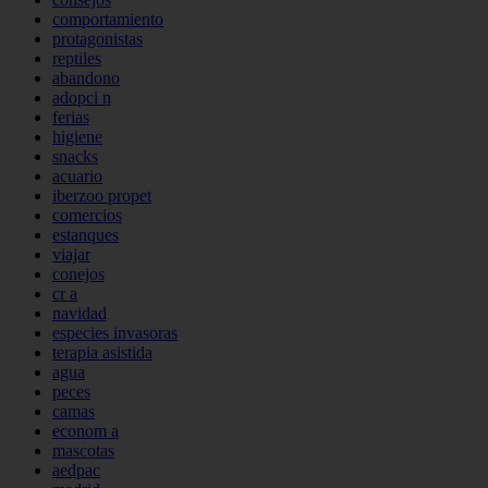
comportamiento
protagonistas
reptiles
abandono
adopci n
ferias
higiene
snacks
acuario
iberzoo propet
comercios
estanques
viajar
conejos
cr a
navidad
especies invasoras
terapia asistida
agua
peces
camas
econom a
mascotas
aedpac