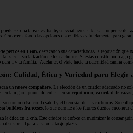
 puede ser una tarea desafiante, especialmente si buscas un
perro
de ra
s. Conocer a fondo las opciones disponibles es fundamental para garant
 de perros en León
, destacando sus características, la reputación que
crianza y la socialización de los cachorros. Si estás considerando agreg
ara ti y tu familia. ¡Adelante, el viaje hacia la paternidad canina com
eón: Calidad, Ética y Variedad para Elegi
uscan un
nuevo compañero
. La elección de un criador adecuado no sol
s en la región, poniendo énfasis en su
reputación
,
variedad de razas
r su compromiso con la salud y el bienestar de sus cachorros. Su enfoq
sta
bulldogs franceses
, lo que permite a los futuros dueños encontrar el
iza la
ética
en la cría. Este criador se enfoca en minimizar la consangui
ual es crucial para la salud a largo plazo.