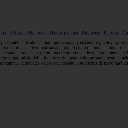
León Ajustable Halloween Disfraz para para Halloween, Fiestas de Co
 piel sintética de alta calidad, que es suave y elástico, y puede propor
on dos orejas de león realistas, para que la mascota pueda simular mejor
y adecuada para mascotas con una circunferencia de cuello de menos de 8
forma natural sin doblarla ni torcerla, luego coloque suavemente la pelu
aninas, carnavales o fiestas de cosplay, este disfraz de perro hará que