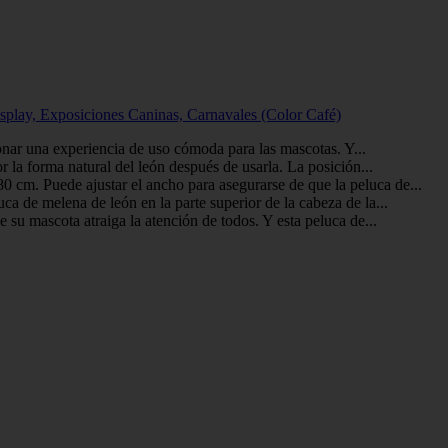
splay, Exposiciones Caninas, Carnavales (Color Café)
cionar una experiencia de uso cómoda para las mascotas. Y...
 la forma natural del león después de usarla. La posición...
0 cm. Puede ajustar el ancho para asegurarse de que la peluca de...
ca de melena de león en la parte superior de la cabeza de la...
 su mascota atraiga la atención de todos. Y esta peluca de...