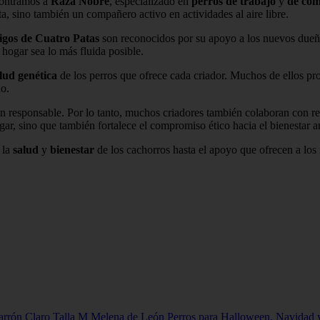
contramos a
Raza Nobre
, especializado en
perros de trabajo
y
de co
a, sino también un compañero activo en actividades al aire libre.
gos de Cuatro Patas
son reconocidos por su apoyo a los nuevos dueñ
hogar sea lo más fluida posible.
lud genética
de los perros que ofrece cada criador. Muchos de ellos pro
do.
n responsable. Por lo tanto, muchos criadores también colaboran con re
ar, sino que también fortalece el compromiso ético hacia el bienestar a
 la
salud
y
bienestar
de los cachorros hasta el apoyo que ofrecen a los
Marrón Claro Talla M Melena de León Perros para Halloween, Navidad y