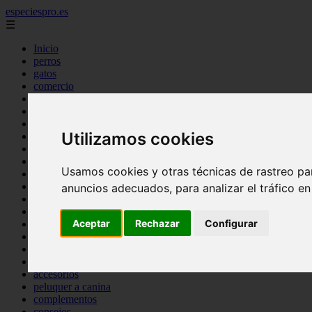
especiespro.es
☰
Inicio
perros
gatos
comercio
alimentaci n
acuariofilia
acuarios
Utilizamos cookies
salud
tenencia responsable
ventas
Usamos cookies y otras técnicas de rastreo pa
mantenimiento
aves
anuncios adecuados, para analizar el tráfico e
marketing
bienestar
Aceptar
Rechazar
Configurar
peque os mam feros
verano
legislaci n
peluquer a
accesorios
peluquer a canina
complementos
consejos