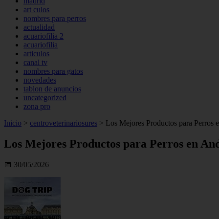
madrid
art culos
nombres para perros
actualidad
acuariofilia 2
acuariofilia
articulos
canal tv
nombres para gatos
novedades
tablon de anuncios
uncategorized
zona pro
Inicio
>
centroveterinariosures
>
Los Mejores Productos para Perros e
Los Mejores Productos para Perros en And
📅 30/05/2026