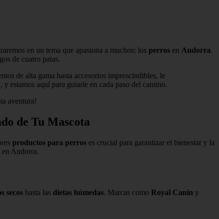
ntraremos en un tema que apasiona a muchos: los
perros
en
Andorra
.
gos de cuatro patas.
tos de alta gama hasta accesorios imprescindibles, le
, y estamos aquí para guiarle en cada paso del camino.
ta aventura!
ado de Tu Mascota
ores
productos para perros
es crucial para garantizar el bienestar y la
s en Andorra.
os secos
hasta las
dietas húmedas
. Marcas como
Royal Canin
y