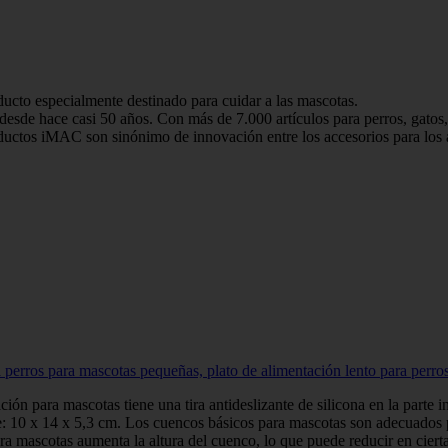
ecialmente destinado para cuidar a las mascotas.
 hace casi 50 años. Con más de 7.000 artículos para perros, gatos, ro
C son sinónimo de innovación entre los accesorios para los a
perros para mascotas pequeñas, plato de alimentación lento para perro
ón para mascotas tiene una tira antideslizante de silicona en la parte in
: 10 x 14 x 5,3 cm. Los cuencos básicos para mascotas son adecuados p
ra mascotas aumenta la altura del cuenco, lo que puede reducir en cierta