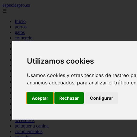
especiespro.es
☰
Inicio
perros
gatos
comercio
alimentaci n
acuariofilia
acuarios
Utilizamos cookies
salud
tenencia responsable
ventas
Usamos cookies y otras técnicas de rastreo pa
mantenimiento
aves
anuncios adecuados, para analizar el tráfico e
marketing
bienestar
Aceptar
Rechazar
Configurar
peque os mam feros
verano
legislaci n
peluquer a
accesorios
peluquer a canina
complementos
consejos