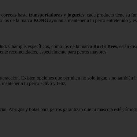
y
correas
hasta
transportadoras
y
juguetes
, cada producto tiene su fu
mo los de la marca
KONG
ayudan a mantener a tu perro entretenido y es
salud. Champús específicos, como los de la marca
Burt’s Bees
, están di
amente recomendados, especialmente para perros mayores.
interacción. Existen opciones que permiten no solo jugar, sino también
 mantener a tu perro activo y feliz.
cial. Abrigos y botas para perros garantizan que tu mascota esté cómod