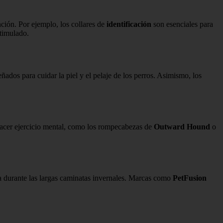
nción. Por ejemplo, los collares de
identificación
son esenciales para
timulado.
señados para cuidar la piel y el pelaje de los perros. Asimismo, los
 hacer ejercicio mental, como los rompecabezas de
Outward Hound
o
a durante las largas caminatas invernales. Marcas como
PetFusion