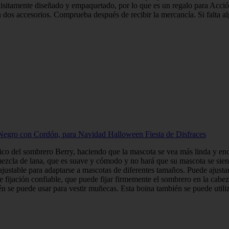
xquisitamente diseñado y empaquetado, por lo que es un regalo para Ac
 dos accesorios. Comprueba después de recibir la mercancía. Si falta alg
egro con Cordón, para Navidad Halloween Fiesta de Disfraces
sico del sombrero Berry, haciendo que la mascota se vea más linda y enc
zcla de lana, que es suave y cómodo y no hará que su mascota se sienta 
ustable para adaptarse a mascotas de diferentes tamaños. Puede ajustar 
 fijación confiable, que puede fijar firmemente el sombrero en la cabeza 
 se puede usar para vestir muñecas. Esta boina también se puede utiliza