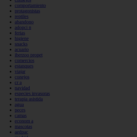
comportamiento
protagonistas
reptiles
abandono
adopci n
ferias
higiene
snacks
acuario
iberzoo propet
comercios
estanques
viajar
conejos
cr a
navidad
especies invasoras
terapia asistida
agua
peces
camas
econom a
mascotas
aedpac