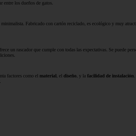
ar entre los dueños de gatos.
minimalista. Fabricado con cartón reciclado, es ecológico y muy atracti
rece un rascador que cumple con todas las expectativas. Se puede person
iciones.
enta factores como el
material
, el
diseño
, y la
facilidad de instalación
.
.