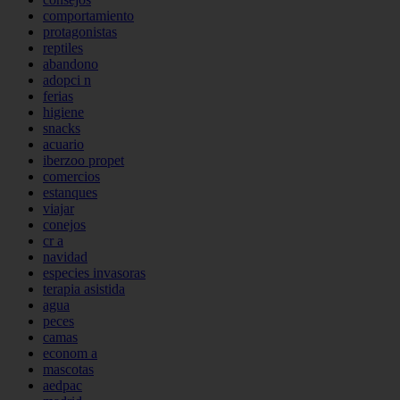
comportamiento
protagonistas
reptiles
abandono
adopci n
ferias
higiene
snacks
acuario
iberzoo propet
comercios
estanques
viajar
conejos
cr a
navidad
especies invasoras
terapia asistida
agua
peces
camas
econom a
mascotas
aedpac