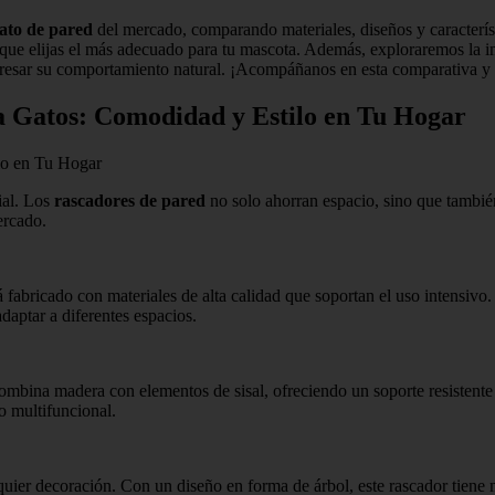
ato de pared
del mercado, comparando materiales, diseños y característ
 elijas el más adecuado para tu mascota. Además, exploraremos la impor
resar su comportamiento natural. ¡Acompáñanos en esta comparativa y en
a Gatos: Comodidad y Estilo en Tu Hogar
lo en Tu Hogar
ial. Los
rascadores de pared
no solo ahorran espacio, sino que tambié
ercado.
fabricado con materiales de alta calidad que soportan el uso intensivo.
adaptar a diferentes espacios.
ombina madera con elementos de sisal, ofreciendo un soporte resistente
o multifuncional.
uier decoración. Con un diseño en forma de árbol, este rascador tiene mú