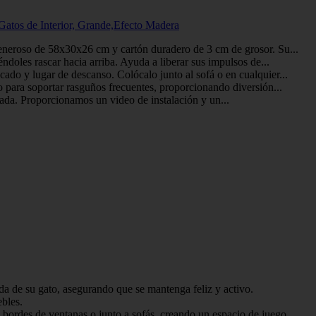
Gatos de Interior, Grande,Efecto Madera
generoso de 58x30x26 cm y cartón duradero de 3 cm de grosor. Su...
ndoles rascar hacia arriba. Ayuda a liberar sus impulsos de...
ado y lugar de descanso. Colócalo junto al sofá o en cualquier...
o para soportar rasguños frecuentes, proporcionando diversión...
cuada. Proporcionamos un video de instalación y un...
ada de su gato, asegurando que se mantenga feliz y activo.
ebles.
bordes de ventanas o junto a sofás, creando un espacio de juego...