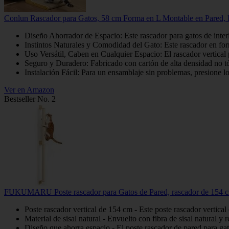
Conlun Rascador para Gatos, 58 cm Forma en L Montable en Pared, P
Diseño Ahorrador de Espacio: Este rascador para gatos de inte
Instintos Naturales y Comodidad del Gato: Este rascador en forma
Uso Versátil, Caben en Cualquier Espacio: El rascador vertical 
Seguro y Duradero: Fabricado con cartón de alta densidad no tóx
Instalación Fácil: Para un ensamblaje sin problemas, presione lo
Ver en Amazon
Bestseller No. 2
FUKUMARU Poste rascador para Gatos de Pared, rascador de 154 cm p
Poste rascador vertical de 154 cm - Este poste rascador vertical
Material de sisal natural - Envuelto con fibra de sisal natural y r
Diseño que ahorra espacio - El poste rascador de pared para ga