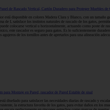
anel de Rascado Vertical, Cartón Duradero para Proteger Muebles de 
rior está disponible en colores Madera Clara y Blanco, con un tamaño 
 de L satisface los instintos naturales de rascado de los gatos, permitié
puede colocarse vertical u horizontalmente, actuando como poste de rasc
ico, este rascador es seguro para gatos. Es lo suficientemente durader
s agujeros de los tornillos antes de apretarlos para una alineación ade
ara Montaje en Pared, rascador de Pared Estable de sisal
 está diseñado para satisfacer las necesidades diarias de rascado y escal
esistente, la estructura favorita de los gatos, para evitar daños en los mu
tos encaja perfectamente en rincones estrechos como marcos de puertas, 