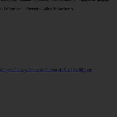
fácilmente a diferentes estilos de interiores.
n para Gatos y Gatitos de Interior, 41,9 x 29 x 68,1 cm