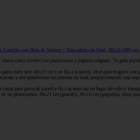
s Estrecho con Bola de Juguete y Rascadores de Sisal, 48x21x180 cm,
e cinco niveles con plataformas y juguete colgante. Tu gato podrá esc
 mide solo 48x21 cm y se fija a la pared, ideal para hogares con poc
e y dos plataformas recubiertas de sisal, proporcionando una superfic
 para gatos de pared le da a tu mascota un lugar elevado y tranquilo
plataformas: 30x21 cm (grande), 30x16 cm (pequeña). Ideal para g