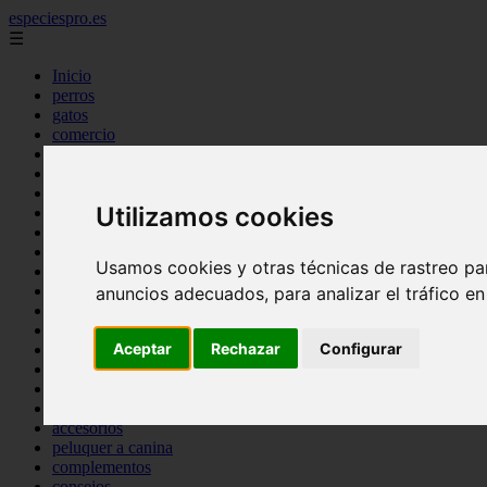
especiespro.es
☰
Inicio
perros
gatos
comercio
alimentaci n
acuariofilia
acuarios
Utilizamos cookies
salud
tenencia responsable
ventas
Usamos cookies y otras técnicas de rastreo pa
mantenimiento
aves
anuncios adecuados, para analizar el tráfico e
marketing
bienestar
Aceptar
Rechazar
Configurar
peque os mam feros
verano
legislaci n
peluquer a
accesorios
peluquer a canina
complementos
consejos