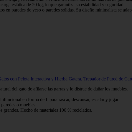
arga estática de 20 kg, lo que garantiza su estabilidad y seguridad.
s en paredes de yeso o paredes sólidas. Su diseño minimalista se adapta 
s con Pelota Interactiva y Hierba Gatera, Trepador de Pared de Cartó
tural del gato de afilarse las garras y lo distrae de dañar los muebles.
tifuncional en forma de L para rascar, descansar, escalar y jugar
a paredes o muebles
tos grandes. Hecho de materiales 100 % reciclados.