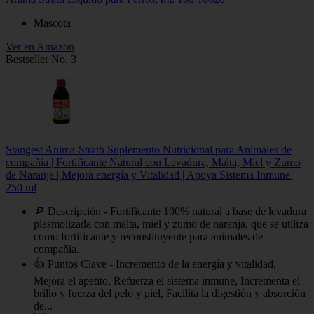
Mascota
Ver en Amazon
Bestseller No. 3
Stangest Anima-Strath Suplemento Nutricional para Animales de
compañía | Fortificante Natural con Levadura, Malta, Miel y Zumo
de Naranja | Mejora energía y Vitalidad | Apoya Sistema Inmune |
250 ml
🔎 Descripción - Fortificante 100% natural a base de levadura
plasmolizada con malta, miel y zumo de naranja, que se utiliza
como fortificante y reconstituyente para animales de
compañía.
👍 Puntos Clave - Incremento de la energía y vitalidad,
Mejora el apetito, Refuerza el sistema inmune, Incrementa el
brillo y fuerza del pelo y piel, Facilita la digestión y absorción
de...