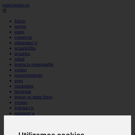
especiespro.es
☰
Inicio
perros
gatos
comercio
alimentaci n
acuariofilia
acuarios
salud
tenencia responsable
ventas
mantenimiento
aves
marketing
bienestar
peque os mam feros
verano
legislaci n
peluquer a
accesorios
peluquer a canina
complementos
consejos