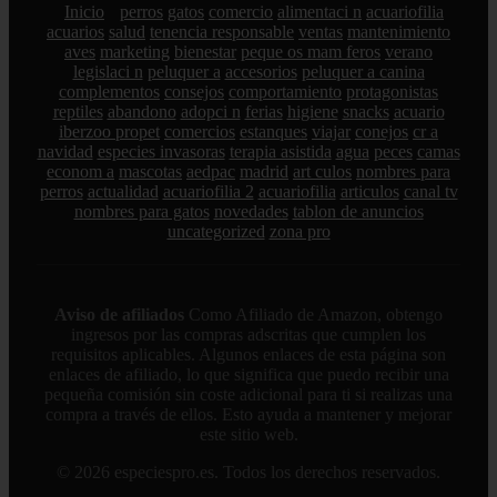
Inicio
perros
gatos
comercio
alimentaci n
acuariofilia
acuarios
salud
tenencia responsable
ventas
mantenimiento
aves
marketing
bienestar
peque os mam feros
verano
legislaci n
peluquer a
accesorios
peluquer a canina
complementos
consejos
comportamiento
protagonistas
reptiles
abandono
adopci n
ferias
higiene
snacks
acuario
iberzoo propet
comercios
estanques
viajar
conejos
cr a
navidad
especies invasoras
terapia asistida
agua
peces
camas
econom a
mascotas
aedpac
madrid
art culos
nombres para
perros
actualidad
acuariofilia 2
acuariofilia
articulos
canal tv
nombres para gatos
novedades
tablon de anuncios
uncategorized
zona pro
Aviso de afiliados
Como Afiliado de Amazon, obtengo
ingresos por las compras adscritas que cumplen los
requisitos aplicables. Algunos enlaces de esta página son
enlaces de afiliado, lo que significa que puedo recibir una
pequeña comisión sin coste adicional para ti si realizas una
compra a través de ellos. Esto ayuda a mantener y mejorar
este sitio web.
© 2026 especiespro.es. Todos los derechos reservados.