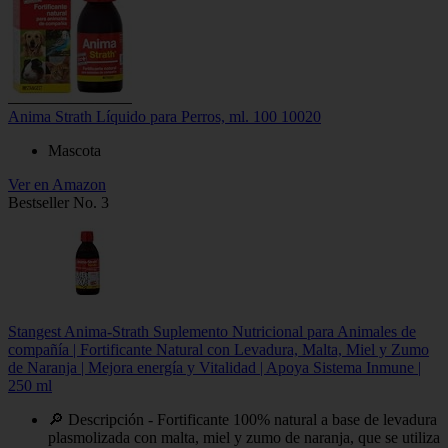
Anima Strath Líquido para Perros, ml. 100 10020
Mascota
Ver en Amazon
Bestseller No. 3
Stangest Anima-Strath Suplemento Nutricional para Animales de
compañía | Fortificante Natural con Levadura, Malta, Miel y Zumo
de Naranja | Mejora energía y Vitalidad | Apoya Sistema Inmune |
250 ml
🔎 Descripción - Fortificante 100% natural a base de levadura
plasmolizada con malta, miel y zumo de naranja, que se utiliza