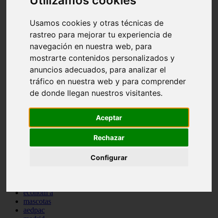
Utilizamos cookies
comportamiento
protagonistas
Usamos cookies y otras técnicas de
reptiles
rastreo para mejorar tu experiencia de
abandono
adopci n
navegación en nuestra web, para
ferias
mostrarte contenidos personalizados y
higiene
anuncios adecuados, para analizar el
snacks
acuario
tráfico en nuestra web y para comprender
iberzoo propet
de donde llegan nuestros visitantes.
comercios
estanques
viajar
Aceptar
conejos
cr a
Rechazar
navidad
especies invasoras
Configurar
terapia asistida
agua
peces
camas
econom a
mascotas
aedpac