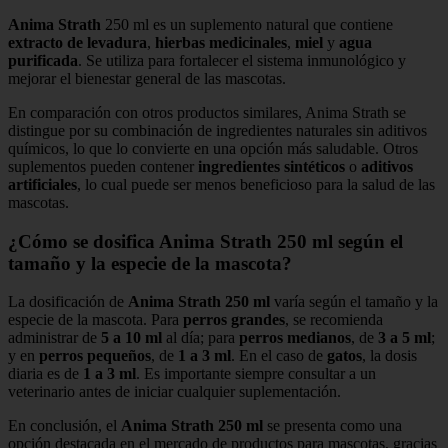
Anima Strath
250 ml es un suplemento natural que contiene
extracto de levadura
,
hierbas medicinales
,
miel
y
agua
purificada
. Se utiliza para fortalecer el sistema inmunológico y
mejorar el bienestar general de las mascotas.
En comparación con otros productos similares, Anima Strath se
distingue por su combinación de ingredientes naturales sin aditivos
químicos, lo que lo convierte en una opción más saludable. Otros
suplementos pueden contener
ingredientes sintéticos
o
aditivos
artificiales
, lo cual puede ser menos beneficioso para la salud de las
mascotas.
¿Cómo se dosifica Anima Strath 250 ml según el
tamaño y la especie de la mascota?
La dosificación de
Anima Strath 250 ml
varía según el tamaño y la
especie de la mascota. Para
perros grandes
, se recomienda
administrar de
5 a 10 ml
al día; para
perros medianos
, de
3 a 5 ml
;
y en
perros pequeños
, de
1 a 3 ml
. En el caso de
gatos
, la dosis
diaria es de
1 a 3 ml
. Es importante siempre consultar a un
veterinario antes de iniciar cualquier suplementación.
En conclusión, el
Anima Strath 250 ml
se presenta como una
opción destacada en el mercado de productos para mascotas, gracias