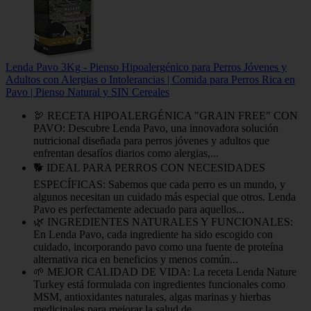
Lenda Pavo 3Kg - Pienso Hipoalergénico para Perros Jóvenes y
Adultos con Alergias o Intolerancias | Comida para Perros Rica en
Pavo | Pienso Natural y SIN Cereales
🦃 RECETA HIPOALERGÉNICA "GRAIN FREE" CON
PAVO: Descubre Lenda Pavo, una innovadora solución
nutricional diseñada para perros jóvenes y adultos que
enfrentan desafíos diarios como alergias,...
🐕 IDEAL PARA PERROS CON NECESIDADES
ESPECÍFICAS: Sabemos que cada perro es un mundo, y
algunos necesitan un cuidado más especial que otros. Lenda
Pavo es perfectamente adecuado para aquellos...
🌿 INGREDIENTES NATURALES Y FUNCIONALES:
En Lenda Pavo, cada ingrediente ha sido escogido con
cuidado, incorporando pavo como una fuente de proteína
alternativa rica en beneficios y menos común...
🌱 MEJOR CALIDAD DE VIDA: La receta Lenda Nature
Turkey está formulada con ingredientes funcionales como
MSM, antioxidantes naturales, algas marinas y hierbas
medicinales para mejorar la salud de...