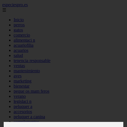
especiespro.es
☰
Inicio
perros
gatos
comercio
alimentaci n
acuariofilia
acuarios
salud
tenencia responsable
ventas
mantenimiento
aves
marketing
bienestar
peque os mam feros
verano
legislaci n
peluquer a
accesorios
peluquer a canina
complementos
consejos