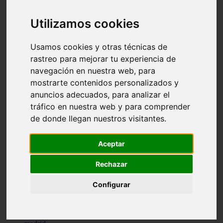
comportamiento
protagonistas
Utilizamos cookies
reptiles
abandono
adopci n
Usamos cookies y otras técnicas de
ferias
rastreo para mejorar tu experiencia de
higiene
navegación en nuestra web, para
snacks
acuario
mostrarte contenidos personalizados y
iberzoo propet
anuncios adecuados, para analizar el
comercios
tráfico en nuestra web y para comprender
estanques
viajar
de donde llegan nuestros visitantes.
conejos
cr a
navidad
Aceptar
especies invasoras
terapia asistida
Rechazar
agua
peces
Configurar
camas
econom a
mascotas
aedpac