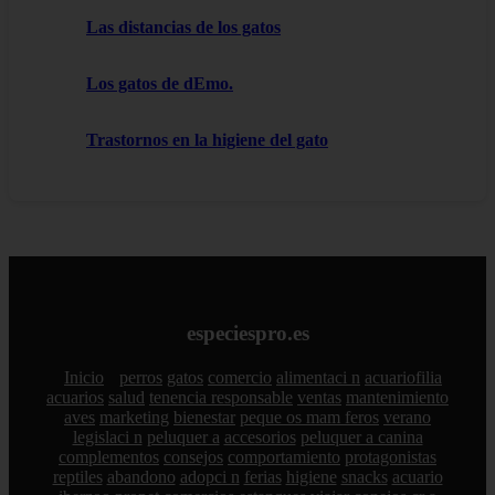
Las distancias de los gatos
Los gatos de dEmo.
Trastornos en la higiene del gato
especiespro.es
Inicio
perros
gatos
comercio
alimentaci n
acuariofilia
acuarios
salud
tenencia responsable
ventas
mantenimiento
aves
marketing
bienestar
peque os mam feros
verano
legislaci n
peluquer a
accesorios
peluquer a canina
complementos
consejos
comportamiento
protagonistas
reptiles
abandono
adopci n
ferias
higiene
snacks
acuario