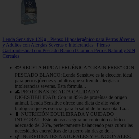
Lenda Sensitive 12Kg - Pienso Hipoalergénico para Perros Jóvenes
y Adultos con Alergias Severas o Intolerancias | Pienso
Gastrointestinal con Pescado Blanco | Comida Perros Natural y SIN
Cereales
🐟 RECETA HIPOALERGÉNICA "GRAIN FREE" CON
PESCADO BLANCO: Lenda Sensitive es la elección ideal
para perros jóvenes y adultos que sufren de alergias o
intolerancias severas. Esta fórmula...
🌊 PROTEÍNAS DE ALTA CALIDAD Y
DIGESTIBILIDAD: Con un 85% de proteínas de origen
animal, Lenda Sensitive ofrece una dieta de alto valor
biológico que es esencial para la salud de tu mascota. La...
🔋 NUTRICIÓN EQUILIBRADA Y CUIDADO
INTEGRAL: Este pienso asegura un contenido calórico
adecuado del 26%, perfectamente balanceado para cubrir las
necesidades energéticas de tu perro sin riesgo de...
🌿 INGREDIENTES NATURALES Y FUNCIONALES: