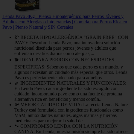
Lenda Pavo 3Kg - Pienso Hipoalergénico para Perros Jóvenes y
Adultos con Alergias o Intolerancias | Comida para Perros Rica en
Pavo | Pienso Natural y SIN Cereales
🦃 RECETA HIPOALERGÉNICA "GRAIN FREE" CON
PAVO: Descubre Lenda Pavo, una innovadora solución
nutricional diseñada para perros jóvenes y adultos que
enfrentan desafíos diarios como alergias,...
🐕 IDEAL PARA PERROS CON NECESIDADES
ESPECÍFICAS: Sabemos que cada perro es un mundo, y
algunos necesitan un cuidado más especial que otros. Lenda
Pavo es perfectamente adecuado para aquellos...
🌿 INGREDIENTES NATURALES Y FUNCIONALES:
En Lenda Pavo, cada ingrediente ha sido escogido con
cuidado, incorporando pavo como una fuente de proteína
alternativa rica en beneficios y menos común...
🌱 MEJOR CALIDAD DE VIDA: La receta Lenda Nature
Turkey está formulada con ingredientes funcionales como
MSM, antioxidantes naturales, algas marinas y hierbas
medicinales para mejorar la salud de...
🐾 COMPROMISO LENDA CON LA NUTRICIÓN
CANINA: En Lenda, nuestra misión siempre ha sido ofrecer