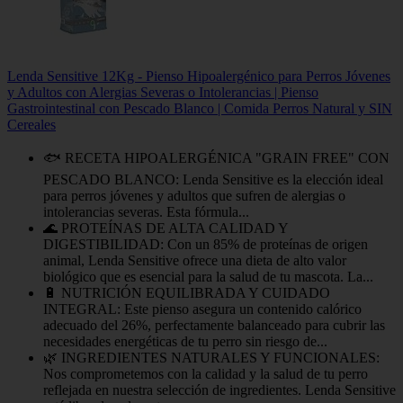
Lenda Sensitive 12Kg - Pienso Hipoalergénico para Perros Jóvenes
y Adultos con Alergias Severas o Intolerancias | Pienso
Gastrointestinal con Pescado Blanco | Comida Perros Natural y SIN
Cereales
🐟 RECETA HIPOALERGÉNICA "GRAIN FREE" CON
PESCADO BLANCO: Lenda Sensitive es la elección ideal
para perros jóvenes y adultos que sufren de alergias o
intolerancias severas. Esta fórmula...
🌊 PROTEÍNAS DE ALTA CALIDAD Y
DIGESTIBILIDAD: Con un 85% de proteínas de origen
animal, Lenda Sensitive ofrece una dieta de alto valor
biológico que es esencial para la salud de tu mascota. La...
🔋 NUTRICIÓN EQUILIBRADA Y CUIDADO
INTEGRAL: Este pienso asegura un contenido calórico
adecuado del 26%, perfectamente balanceado para cubrir las
necesidades energéticas de tu perro sin riesgo de...
🌿 INGREDIENTES NATURALES Y FUNCIONALES:
Nos comprometemos con la calidad y la salud de tu perro
reflejada en nuestra selección de ingredientes. Lenda Sensitive