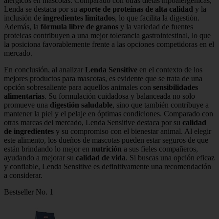
alérgicos en mascotas. Comparado con otras dietas hipoalergénicas,
Lenda se destaca por su
aporte de proteínas de alta calidad
y la
inclusión de
ingredientes limitados
, lo que facilita la digestión.
Además, la
fórmula libre de granos
y la variedad de fuentes
proteicas contribuyen a una mejor tolerancia gastrointestinal, lo que
la posiciona favorablemente frente a las opciones competidoras en el
mercado.
En conclusión, al analizar
Lenda Sensitive
en el contexto de los
mejores productos para mascotas, es evidente que se trata de una
opción sobresaliente para aquellos animales con
sensibilidades
alimentarias
. Su formulación cuidadosa y balanceada no solo
promueve una
digestión saludable
, sino que también contribuye a
mantener la piel y el pelaje en óptimas condiciones. Comparado con
otras marcas del mercado, Lenda Sensitive destaca por su
calidad
de ingredientes
y su compromiso con el bienestar animal. Al elegir
este alimento, los dueños de mascotas pueden estar seguros de que
están brindando lo mejor en
nutrición
a sus fieles compañeros,
ayudando a mejorar su
calidad de vida
. Si buscas una opción eficaz
y confiable, Lenda Sensitive es definitivamente una recomendación
a considerar.
Bestseller No. 1