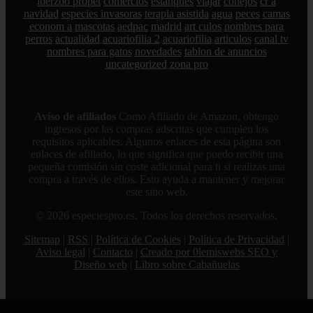
iberzoo propet
comercios
estanques
viajar
conejos
cr a
navidad
especies invasoras
terapia asistida
agua
peces
camas
econom a
mascotas
aedpac
madrid
art culos
nombres para
perros
actualidad
acuariofilia 2
acuariofilia
articulos
canal tv
nombres para gatos
novedades
tablon de anuncios
uncategorized
zona pro
Aviso de afiliados
Como Afiliado de Amazon, obtengo
ingresos por las compras adscritas que cumplen los
requisitos aplicables. Algunos enlaces de esta página son
enlaces de afiliado, lo que significa que puedo recibir una
pequeña comisión sin coste adicional para ti si realizas una
compra a través de ellos. Esto ayuda a mantener y mejorar
este sitio web.
© 2026 especiespro.es. Todos los derechos reservados.
Sitemap
|
RSS
|
Política de Cookies
|
Política de Privacidad
|
Aviso legal
|
Contacto
|
Creado por 0lemiswebs SEO y
Diseño web
|
Libro sobre Cabañuelas