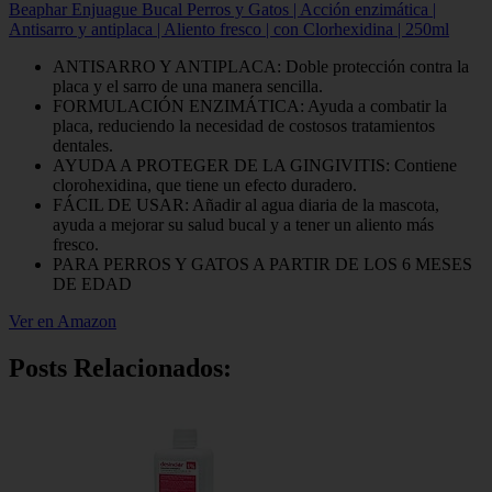
Beaphar Enjuague Bucal Perros y Gatos | Acción enzimática |
Antisarro y antiplaca | Aliento fresco | con Clorhexidina | 250ml
ANTISARRO Y ANTIPLACA: Doble protección contra la
placa y el sarro de una manera sencilla.
FORMULACIÓN ENZIMÁTICA: Ayuda a combatir la
placa, reduciendo la necesidad de costosos tratamientos
dentales.
AYUDA A PROTEGER DE LA GINGIVITIS: Contiene
clorohexidina, que tiene un efecto duradero.
FÁCIL DE USAR: Añadir al agua diaria de la mascota,
ayuda a mejorar su salud bucal y a tener un aliento más
fresco.
PARA PERROS Y GATOS A PARTIR DE LOS 6 MESES
DE EDAD
Ver en Amazon
Posts Relacionados: