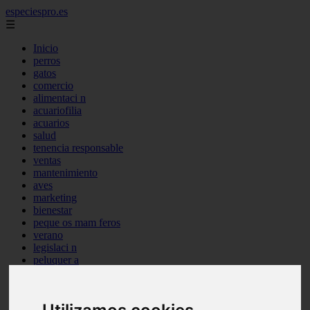
especiespro.es
☰
Inicio
perros
gatos
comercio
alimentaci n
acuariofilia
acuarios
salud
tenencia responsable
ventas
mantenimiento
aves
marketing
bienestar
peque os mam feros
verano
legislaci n
peluquer a
accesorios
peluquer a canina
complementos
consejos