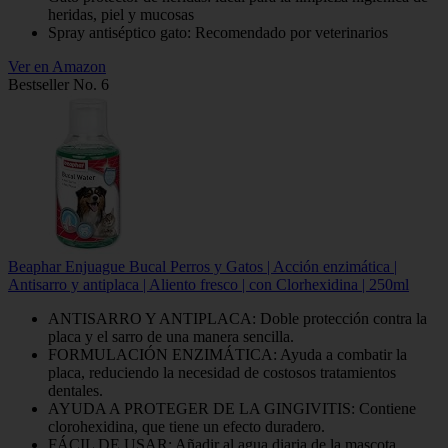
heridas, piel y mucosas
Spray antiséptico gato: Recomendado por veterinarios
Ver en Amazon
Bestseller No. 6
Beaphar Enjuague Bucal Perros y Gatos | Acción enzimática |
Antisarro y antiplaca | Aliento fresco | con Clorhexidina | 250ml
ANTISARRO Y ANTIPLACA: Doble protección contra la
placa y el sarro de una manera sencilla.
FORMULACIÓN ENZIMÁTICA: Ayuda a combatir la
placa, reduciendo la necesidad de costosos tratamientos
dentales.
AYUDA A PROTEGER DE LA GINGIVITIS: Contiene
clorohexidina, que tiene un efecto duradero.
FÁCIL DE USAR: Añadir al agua diaria de la mascota,