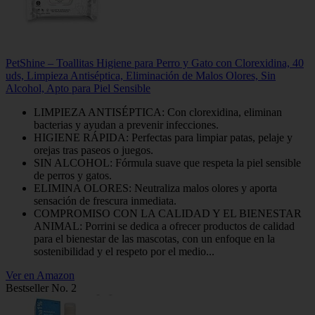
PetShine – Toallitas Higiene para Perro y Gato con Clorexidina, 40
uds, Limpieza Antiséptica, Eliminación de Malos Olores, Sin
Alcohol, Apto para Piel Sensible
LIMPIEZA ANTISÉPTICA: Con clorexidina, eliminan
bacterias y ayudan a prevenir infecciones.
HIGIENE RÁPIDA: Perfectas para limpiar patas, pelaje y
orejas tras paseos o juegos.
SIN ALCOHOL: Fórmula suave que respeta la piel sensible
de perros y gatos.
ELIMINA OLORES: Neutraliza malos olores y aporta
sensación de frescura inmediata.
COMPROMISO CON LA CALIDAD Y EL BIENESTAR
ANIMAL: Porrini se dedica a ofrecer productos de calidad
para el bienestar de las mascotas, con un enfoque en la
sostenibilidad y el respeto por el medio...
Ver en Amazon
Bestseller No. 2