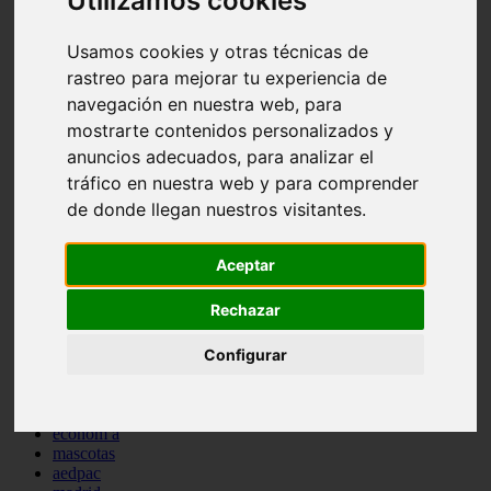
Utilizamos cookies
comportamiento
protagonistas
Usamos cookies y otras técnicas de
reptiles
rastreo para mejorar tu experiencia de
abandono
adopci n
navegación en nuestra web, para
ferias
mostrarte contenidos personalizados y
higiene
anuncios adecuados, para analizar el
snacks
acuario
tráfico en nuestra web y para comprender
iberzoo propet
de donde llegan nuestros visitantes.
comercios
estanques
viajar
Aceptar
conejos
cr a
Rechazar
navidad
especies invasoras
terapia asistida
Configurar
agua
peces
camas
econom a
mascotas
aedpac