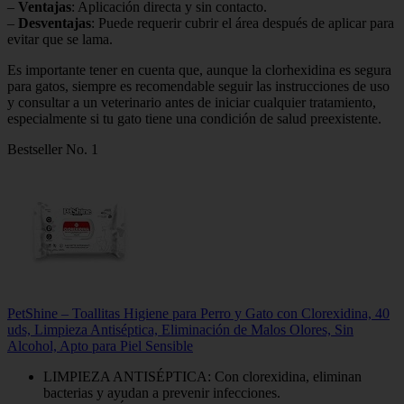
–
Ventajas
: Aplicación directa y sin contacto.
–
Desventajas
: Puede requerir cubrir el área después de aplicar para
evitar que se lama.
Es importante tener en cuenta que, aunque la clorhexidina es segura
para gatos, siempre es recomendable seguir las instrucciones de uso
y consultar a un veterinario antes de iniciar cualquier tratamiento,
especialmente si tu gato tiene una condición de salud preexistente.
Bestseller No. 1
PetShine – Toallitas Higiene para Perro y Gato con Clorexidina, 40
uds, Limpieza Antiséptica, Eliminación de Malos Olores, Sin
Alcohol, Apto para Piel Sensible
LIMPIEZA ANTISÉPTICA: Con clorexidina, eliminan
bacterias y ayudan a prevenir infecciones.