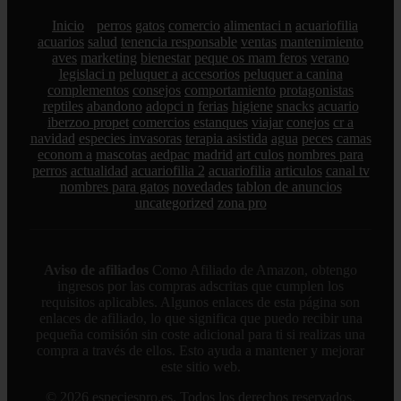
Inicio
perros
gatos
comercio
alimentaci n
acuariofilia
acuarios
salud
tenencia responsable
ventas
mantenimiento
aves
marketing
bienestar
peque os mam feros
verano
legislaci n
peluquer a
accesorios
peluquer a canina
complementos
consejos
comportamiento
protagonistas
reptiles
abandono
adopci n
ferias
higiene
snacks
acuario
iberzoo propet
comercios
estanques
viajar
conejos
cr a
navidad
especies invasoras
terapia asistida
agua
peces
camas
econom a
mascotas
aedpac
madrid
art culos
nombres para
perros
actualidad
acuariofilia 2
acuariofilia
articulos
canal tv
nombres para gatos
novedades
tablon de anuncios
uncategorized
zona pro
Aviso de afiliados
Como Afiliado de Amazon, obtengo
ingresos por las compras adscritas que cumplen los
requisitos aplicables. Algunos enlaces de esta página son
enlaces de afiliado, lo que significa que puedo recibir una
pequeña comisión sin coste adicional para ti si realizas una
compra a través de ellos. Esto ayuda a mantener y mejorar
este sitio web.
© 2026 especiespro.es. Todos los derechos reservados.