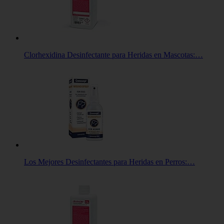
Clorhexidina Desinfectante para Heridas en Mascotas:…
Los Mejores Desinfectantes para Heridas en Perros:…