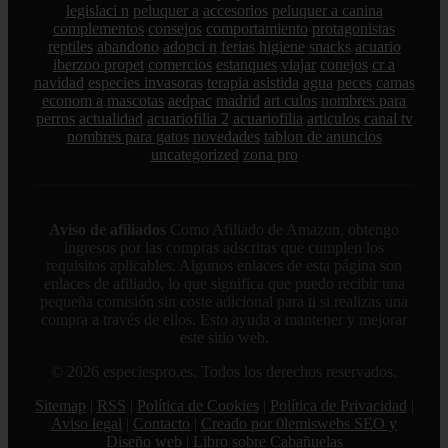
legislaci n
peluquer a
accesorios
peluquer a canina
complementos
consejos
comportamiento
protagonistas
reptiles
abandono
adopci n
ferias
higiene
snacks
acuario
iberzoo propet
comercios
estanques
viajar
conejos
cr a
navidad
especies invasoras
terapia asistida
agua
peces
camas
econom a
mascotas
aedpac
madrid
art culos
nombres para
perros
actualidad
acuariofilia 2
acuariofilia
articulos
canal tv
nombres para gatos
novedades
tablon de anuncios
uncategorized
zona pro
Aviso de afiliados
Como Afiliado de Amazon, obtengo
ingresos por las compras adscritas que cumplen los
requisitos aplicables. Algunos enlaces de esta página son
enlaces de afiliado, lo que significa que puedo recibir una
pequeña comisión sin coste adicional para ti si realizas una
compra a través de ellos. Esto ayuda a mantener y mejorar
este sitio web.
© 2026 especiespro.es. Todos los derechos reservados.
Sitemap
|
RSS
|
Política de Cookies
|
Política de Privacidad
|
Aviso legal
|
Contacto
|
Creado por 0lemiswebs SEO y
Diseño web
|
Libro sobre Cabañuelas