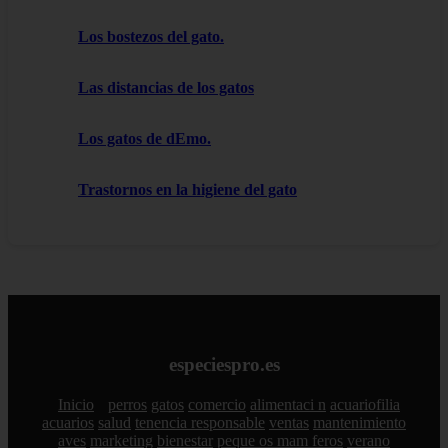
Los bostezos del gato.
Las distancias de los gatos
Los gatos de dEmo.
Trastornos en la higiene del gato
especiespro.es
Inicio
perros
gatos
comercio
alimentaci n
acuariofilia
acuarios
salud
tenencia responsable
ventas
mantenimiento
aves
marketing
bienestar
peque os mam feros
verano