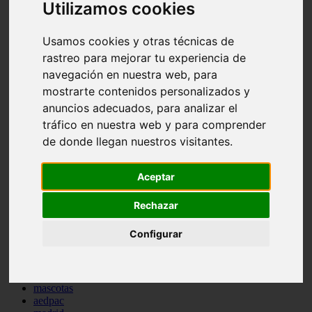
Utilizamos cookies
comportamiento
protagonistas
reptiles
Usamos cookies y otras técnicas de
abandono
rastreo para mejorar tu experiencia de
adopci n
navegación en nuestra web, para
ferias
higiene
mostrarte contenidos personalizados y
snacks
anuncios adecuados, para analizar el
acuario
tráfico en nuestra web y para comprender
iberzoo propet
comercios
de donde llegan nuestros visitantes.
estanques
viajar
conejos
Aceptar
cr a
navidad
Rechazar
especies invasoras
terapia asistida
Configurar
agua
peces
camas
econom a
mascotas
aedpac