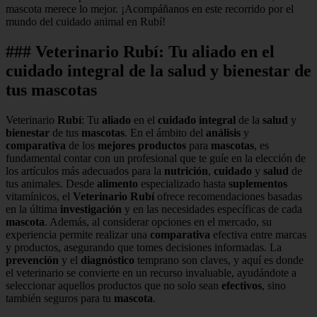
mascota merece lo mejor. ¡Acompáñanos en este recorrido por el
mundo del cuidado animal en Rubí!
### Veterinario Rubí: Tu aliado en el
cuidado integral de la salud y bienestar de
tus mascotas
Veterinario
Rubí
: Tu
aliado
en el
cuidado integral
de la
salud
y
bienestar
de tus
mascotas
. En el ámbito del
análisis
y
comparativa
de los
mejores productos
para
mascotas
, es
fundamental contar con un profesional que te guíe en la elección de
los artículos más adecuados para la
nutrición
,
cuidado
y
salud
de
tus animales. Desde
alimento
especializado hasta
suplementos
vitamínicos, el
Veterinario Rubí
ofrece recomendaciones basadas
en la última
investigación
y en las necesidades específicas de cada
mascota
. Además, al considerar opciones en el mercado, su
experiencia permite realizar una
comparativa
efectiva entre marcas
y productos, asegurando que tomes decisiones informadas. La
prevención
y el
diagnóstico
temprano son claves, y aquí es donde
el veterinario se convierte en un recurso invaluable, ayudándote a
seleccionar aquellos productos que no solo sean
efectivos
, sino
también seguros para tu
mascota
.