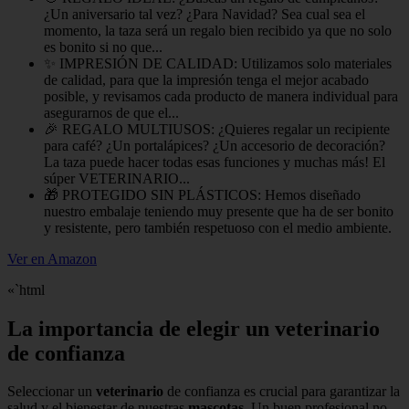
¿Un aniversario tal vez? ¿Para Navidad? Sea cual sea el
momento, la taza será un regalo bien recibido ya que no solo
es bonito si no que...
✨ IMPRESIÓN DE CALIDAD: Utilizamos solo materiales
de calidad, para que la impresión tenga el mejor acabado
posible, y revisamos cada producto de manera individual para
asegurarnos de que el...
🎉 REGALO MULTIUSOS: ¿Quieres regalar un recipiente
para café? ¿Un portalápices? ¿Un accesorio de decoración?
La taza puede hacer todas esas funciones y muchas más! El
súper VETERINARIO...
🎁 PROTEGIDO SIN PLÁSTICOS: Hemos diseñado
nuestro embalaje teniendo muy presente que ha de ser bonito
y resistente, pero también respetuoso con el medio ambiente.
Ver en Amazon
«`html
La importancia de elegir un veterinario
de confianza
Seleccionar un
veterinario
de confianza es crucial para garantizar la
salud y el bienestar de nuestras
mascotas
. Un buen profesional no