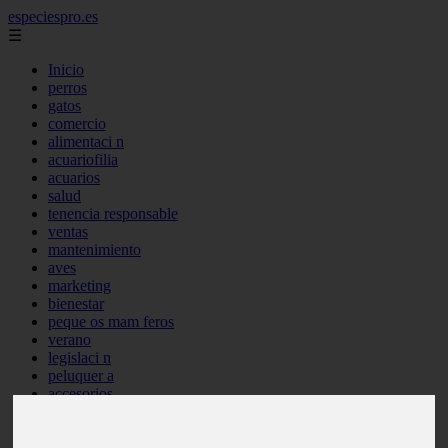
especiespro.es
☰
Inicio
perros
gatos
comercio
alimentaci n
acuariofilia
acuarios
salud
tenencia responsable
ventas
mantenimiento
aves
marketing
bienestar
peque os mam feros
verano
legislaci n
peluquer a
accesorios
peluquer a canina
complementos
consejos