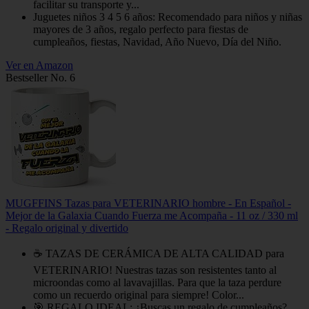
facilitar su transporte y...
Juguetes niños 3 4 5 6 años: Recomendado para niños y niñas
mayores de 3 años, regalo perfecto para fiestas de
cumpleaños, fiestas, Navidad, Año Nuevo, Día del Niño.
Ver en Amazon
Bestseller No. 6
MUGFFINS Tazas para VETERINARIO hombre - En Español -
Mejor de la Galaxia Cuando Fuerza me Acompaña - 11 oz / 330 ml
- Regalo original y divertido
☕ TAZAS DE CERÁMICA DE ALTA CALIDAD para
VETERINARIO! Nuestras tazas son resistentes tanto al
microondas como al lavavajillas. Para que la taza perdure
como un recuerdo original para siempre! Color...
🎯 REGALO IDEAL: ¿Buscas un regalo de cumpleaños?