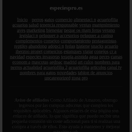
especiespro.es
Inicio
perros
gatos
comercio
alimentaci n
acuariofilia
acuarios
salud
tenencia responsable
ventas
mantenimiento
aves
marketing
bienestar
peque os mam feros
verano
legislaci n
peluquer a
accesorios
peluquer a canina
complementos
consejos
comportamiento
protagonistas
reptiles
abandono
adopci n
ferias
higiene
snacks
acuario
iberzoo propet
comercios
estanques
viajar
conejos
cr a
navidad
especies invasoras
terapia asistida
agua
peces
camas
econom a
mascotas
aedpac
madrid
art culos
nombres para
perros
actualidad
acuariofilia 2
acuariofilia
articulos
canal tv
nombres para gatos
novedades
tablon de anuncios
uncategorized
zona pro
Aviso de afiliados
Como Afiliado de Amazon, obtengo
ingresos por las compras adscritas que cumplen los
requisitos aplicables. Algunos enlaces de esta página son
enlaces de afiliado, lo que significa que puedo recibir una
pequeña comisión sin coste adicional para ti si realizas una
compra a través de ellos. Esto ayuda a mantener y mejorar
este sitio web.