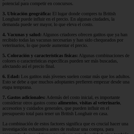
potencial para competir en concursos.
3.
Ubicación geográfica
:
El lugar donde compres tu British
Longhair puede influir en el precio. En algunas ciudades, la
demanda puede ser mayor, lo que eleva el costo.
4.
Vacunas y salud
:
Algunos criadores ofrecen gatitos que ya han
recibido todas las vacunas necesarias y han sido chequeados por
veterinarios, lo que puede aumentar el precio.
5.
Coloración y características físicas
:
Algunas combinaciones de
colores o características específicas pueden ser más buscadas,
afectando así el precio final.
6.
Edad
:
Los gatitos más jóvenes suelen costar más que los adultos.
Esto se debe a que muchos adoptantes prefieren empezar desde una
etapa temprana.
7.
Gastos adicionales
:
Además del costo inicial, es importante
considerar otros gastos como
alimentos
,
visitas al veterinario
,
accesorios y cuidados generales, que pueden influir en el
presupuesto total para tener un British Longhair en casa.
La combinación de estos factores significa que es crucial hacer una
investigación exhaustiva antes de realizar una compra, para