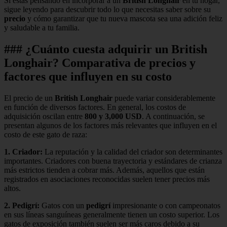
Si estás pensando en incorporar a un
British Longhair
en tu hogar,
sigue leyendo para descubrir todo lo que necesitas saber sobre su
precio
y cómo garantizar que tu nueva mascota sea una adición feliz
y saludable a tu familia.
### ¿Cuánto cuesta adquirir un British
Longhair? Comparativa de precios y
factores que influyen en su costo
El precio de un
British Longhair
puede variar considerablemente
en función de diversos factores. En general, los costos de
adquisición oscilan entre
800 y 3,000 USD
. A continuación, se
presentan algunos de los factores más relevantes que influyen en el
costo de este gato de raza:
1.
Criador
:
La reputación y la calidad del criador son determinantes
importantes. Criadores con buena trayectoria y estándares de crianza
más estrictos tienden a cobrar más. Además, aquellos que están
registrados en asociaciones reconocidas suelen tener precios más
altos.
2.
Pedigrí
:
Gatos con un
pedigrí
impresionante o con campeonatos
en sus líneas sanguíneas generalmente tienen un costo superior. Los
gatos de exposición también suelen ser más caros debido a su