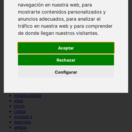
navegación en nuestra web, para
comportamiento
protagonistas
mostrarte contenidos personalizados y
reptiles
anuncios adecuados, para analizar el
abandono
tráfico en nuestra web y para comprender
adopci n
ferias
de donde llegan nuestros visitantes.
higiene
snacks
acuario
Aceptar
iberzoo propet
comercios
Rechazar
estanques
viajar
Configurar
conejos
cr a
navidad
especies invasoras
terapia asistida
agua
peces
camas
econom a
mascotas
aedpac