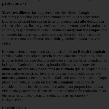
protectoras?
Sí, existen
diferencias de precio
entre los British Longhair de
criadores y aquellos que se encuentran en refugios o protectoras.
Los gatos de criadores suelen tener un
precio más alto
debido a la
crianza selectiva, linajes y certificaciones, mientras que los animales
en refugios generalmente tienen
costos de adopción más bajos
, que
a menudo incluyen vacunaciones y esterilización. Esto hace que
adoptar sea una opción más
asequible
y también ayuda a salvar
vidas.
En conclusión, al considerar la adquisición de un
British Longhair
,
es vital evaluar no solo el
precio
de estos fascinantes felinos, sino
también todos los aspectos que influyen en su bienestar y cuidado. A
lo largo del artículo, hemos explorado diferentes opciones de
alimento
,
accesorios
y
productos de cuidado
que se adaptan a sus
necesidades específicas. Invertir en los mejores productos para tu
mascota
garantiza no solo su felicidad, sino también su salud a largo
plazo. Por tanto, al elegir un
British Longhair
, asegúrate de
considerar todos los elementos necesarios para proporcionarle una
vida plena y saludable. Recuerda que cada inversión realizada en su
bienestar es un paso hacia una relación más armoniosa y
enriquecedora.
Bestseller No. 1