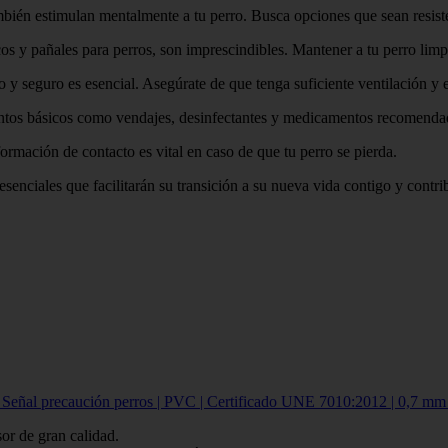
mbién estimulan mentalmente a tu perro. Busca opciones que sean resis
os y pañales para perros, son imprescindibles. Mantener a tu perro limp
y seguro es esencial. Asegúrate de que tenga suficiente ventilación y 
ntos básicos como vendajes, desinfectantes y medicamentos recomendado
formación de contacto es vital en caso de que tu perro se pierda.
senciales que facilitarán su transición a su nueva vida contigo y contrib
al precaución perros | PVC | Certificado UNE 7010:2012 | 0,7 mm gros
r de gran calidad.