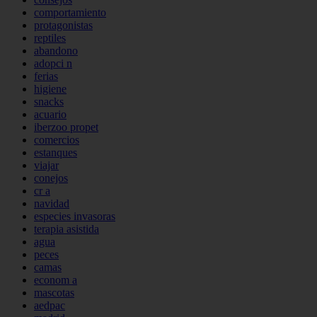
comportamiento
protagonistas
reptiles
abandono
adopci n
ferias
higiene
snacks
acuario
iberzoo propet
comercios
estanques
viajar
conejos
cr a
navidad
especies invasoras
terapia asistida
agua
peces
camas
econom a
mascotas
aedpac