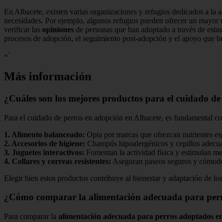
En Albacete, existen varias organizaciones y refugios dedicados a la 
necesidades. Por ejemplo, algunos refugios pueden ofrecer un mayo
verificar las
opiniones
de personas que han adoptado a través de estas 
procesos de adopción, el seguimiento post-adopción y el apoyo que br
«`
Más información
¿Cuáles son los mejores productos para el cuidado de
Para el cuidado de perros en adopción en Albacete, es fundamental co
1.
Alimento balanceado
:
Opta por marcas que ofrezcan nutrientes es
2.
Accesorios de higiene
:
Champús hipoalergénicos y cepillos adecua
3.
Juguetes interactivos
:
Fomentan la actividad física y estimulan me
4.
Collares y correas resistentes
:
Aseguran paseos seguros y cómod
Elegir bien estos productos contribuye al bienestar y adaptación de lo
¿Cómo comparar la alimentación adecuada para perr
Para comparar la
alimentación adecuada para perros adoptados e