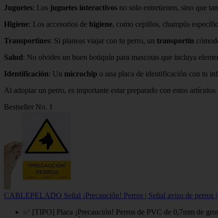
Juguetes
: Los
juguetes interactivos
no solo entretienen, sino que ta
Higiene
: Los accesorios de
higiene
, como cepillos, champús específic
Transportines
: Si planeas viajar con tu perro, un
transportín
cómodo 
Salud
: No olvides un buen botiquín para mascotas que incluya eleme
Identificación
: Un
microchip
o una placa de identificación con tu in
Al adoptar un perro, es importante estar preparado con estos artículos e
Bestseller No. 1
CABLEPELADO Señal ¡Precaución! Perros | Señal aviso de perros | Señ
✅ [TIPO] Placa ¡Precaución! Perros de PVC de 0,7mm de groso