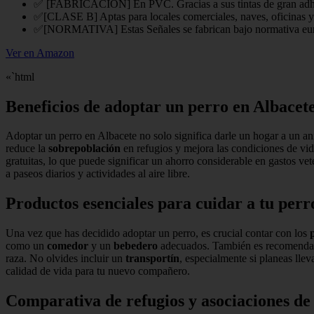
✅ [FABRICACIÓN] En PVC. Gracias a sus tintas de gran adherenci
✅[CLASE B] Aptas para locales comerciales, naves, oficinas y e
✅[NORMATIVA] Estas Señales se fabrican bajo normativa europe
Ver en Amazon
«`html
Beneficios de adoptar un perro en Albacet
Adoptar un perro en Albacete no solo significa darle un hogar a un an
reduce la
sobrepoblación
en refugios y mejora las condiciones de vi
gratuitas, lo que puede significar un ahorro considerable en gastos vet
a paseos diarios y actividades al aire libre.
Productos esenciales para cuidar a tu per
Una vez que has decidido adoptar un perro, es crucial contar con los
como un
comedor
y un
bebedero
adecuados. También es recomendab
raza. No olvides incluir un
transportín
, especialmente si planeas llev
calidad de vida para tu nuevo compañero.
Comparativa de refugios y asociaciones de