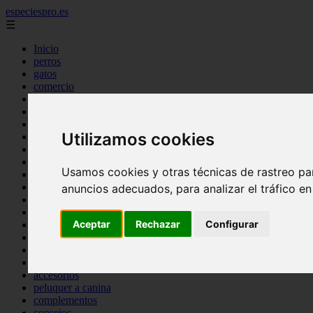
especiespro.es
☰
Inicio
perros
gatos
comercio
alimentaci n
acuariofilia
acuarios
Utilizamos cookies
salud
tenencia responsable
ventas
Usamos cookies y otras técnicas de rastreo pa
mantenimiento
aves
anuncios adecuados, para analizar el tráfico e
marketing
bienestar
Aceptar
Rechazar
Configurar
peque os mam feros
verano
legislaci n
peluquer a
accesorios
peluquer a canina
complementos
consejos