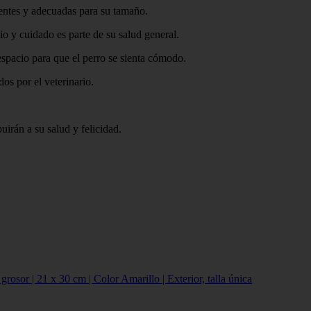
tentes y adecuadas para su tamaño.
io y cuidado es parte de su salud general.
espacio para que el perro se sienta cómodo.
s por el veterinario.
uirán a su salud y felicidad.
or | 21 x 30 cm | Color Amarillo | Exterior, talla única