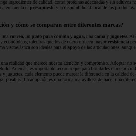
nga ingredientes de calidad, como proteínas adecuadas y sin aditivos 
oma en cuenta el
presupuesto
y la disponibilidad local de los productos
pción y cómo se comparan entre diferentes marcas?
, una
correa
, un
plato para comida y agua
, una
cama
y
juguetes
. Al
os y económicos, mientras que los de cuero ofrecen mayor
resistencia
per
ma viscoelástica son ideales para el
apoyo
de las articulaciones, aunque
 una realidad que merece nuestra atención y compromiso. Adoptar no sol
ludo. Además, es importante recordar que para brindarles el mejor cuid
 y juguetes, cada elemento puede marcar la diferencia en la calidad de 
ar posible. ¡La adopción es una forma maravillosa de hacer una diferen