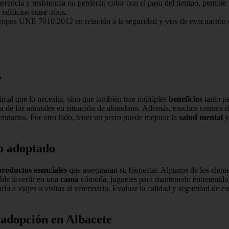
a y resistencia no perderán color con el paso del tiempo, permite una 
dificios entre otros.
a UNE 7010:2012 en relación a la seguridad y vias de evacuación o i
e
imal que lo necesita, sino que también trae múltiples
beneficios
tanto pa
da de los animales en situación de abandono. Además, muchos centros 
erinarios. Por otro lado, tener un perro puede mejorar la
salud mental
y
ro adoptado
productos esenciales
que aseguraran su bienestar. Algunos de los elem
le invertir en una
cama
cómoda, juguetes para mantenerlo entretenido 
arlo a viajes o visitas al veterinario. Evaluar la calidad y seguridad d
 adopción en Albacete