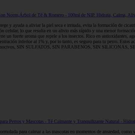
m,Árbol de Té & Romero - 100ml de NIP. Hidrata, Calma, Alivia la 
tege y ayuda a aliviar la piel seca e irritada, evita la formación de cic
n celular, lo que resulta en un alivio más rápido y una menor formación 
ne un fuerte aroma que repele a los insectos. Rico en antioxidantes, age
ración inferior al 1% y, por lo tanto, es seguro para tu perro. Estos ace
 químicos nocivos, SIN SULFATOS, SIN PARABENOS, SIN SILICO
os y Mascotas - Té Calmante y Tranquilizante Natural - Hidratac
formulada para calmar a las mascotas en momentos de ansiedad, como viaj