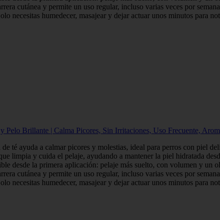
utánea y permite un uso regular, incluso varias veces por semana
tas humedecer, masajear y dejar actuar unos minutos para notar 
lo Brillante | Calma Picores, Sin Irritaciones, Uso Frecuente, Arom
yuda a calmar picores y molestias, ideal para perros con piel delica
ia y cuida el pelaje, ayudando a mantener la piel hidratada desde
e la primera aplicación: pelaje más suelto, con volumen y un olo
utánea y permite un uso regular, incluso varias veces por semana
tas humedecer, masajear y dejar actuar unos minutos para notar 