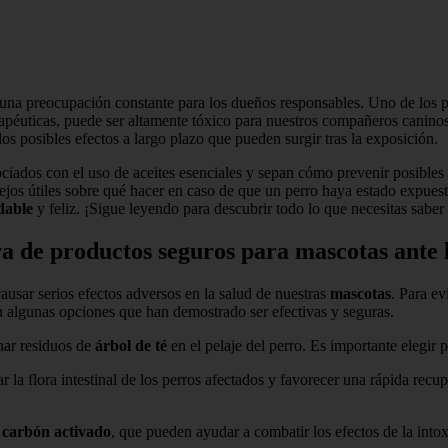
una preocupación constante para los dueños responsables. Uno de los p
apéuticas, puede ser altamente tóxico para nuestros compañeros caninos s
s posibles efectos a largo plazo que pueden surgir tras la exposición.
ciados con el uso de aceites esenciales y sepan cómo prevenir posibles
jos útiles sobre qué hacer en caso de que un perro haya estado expuest
dable
y feliz. ¡Sigue leyendo para descubrir todo lo que necesitas saber
 de productos seguros para mascotas ante la
usar serios efectos adversos en la salud de nuestras
mascotas
. Para ev
 algunas opciones que han demostrado ser efectivas y seguras.
nar residuos de
árbol de té
en el pelaje del perro. Es importante elegir
r la flora intestinal de los perros afectados y favorecer una rápida rec
l
carbón activado
, que pueden ayudar a combatir los efectos de la into