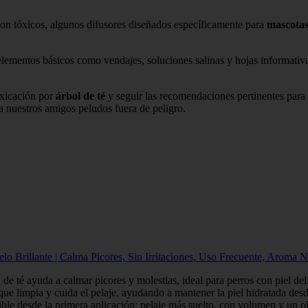
n tóxicos, algunos difusores diseñados específicamente para
mascota
lementos básicos como vendajes, soluciones salinas y hojas informativas
oxicación por
árbol de té
y seguir las recomendaciones pertinentes para 
a nuestros amigos peludos fuera de peligro.
Brillante | Calma Picores, Sin Irritaciones, Uso Frecuente, Aroma N
yuda a calmar picores y molestias, ideal para perros con piel delica
ia y cuida el pelaje, ayudando a mantener la piel hidratada desde
e la primera aplicación: pelaje más suelto, con volumen y un olo