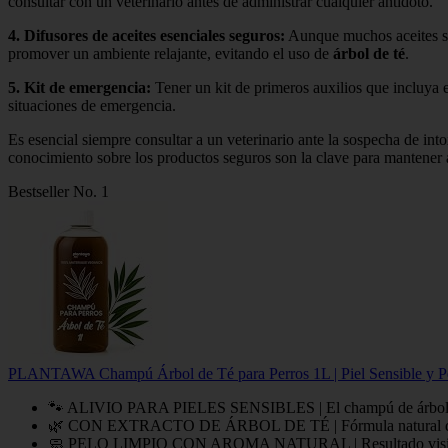
consultar con un veterinario antes de administrar cualquier antídoto.
4.
Difusores de aceites esenciales seguros
:
Aunque muchos aceites so
promover un ambiente relajante, evitando el uso de
árbol de té
.
5.
Kit de emergencia
:
Tener un kit de primeros auxilios que incluya e
situaciones de emergencia.
Es esencial siempre consultar a un veterinario ante la sospecha de int
conocimiento sobre los productos seguros son la clave para mantener 
Bestseller No. 1
PLANTAWA Champú Árbol de Té para Perros 1L | Piel Sensible y Pelo 
🐾 ALIVIO PARA PIELES SENSIBLES | El champú de árbol de té a
🌿 CON EXTRACTO DE ÁRBOL DE TÉ | Fórmula natural que limp
🧼 PELO LIMPIO CON AROMA NATURAL | Resultado visible desd