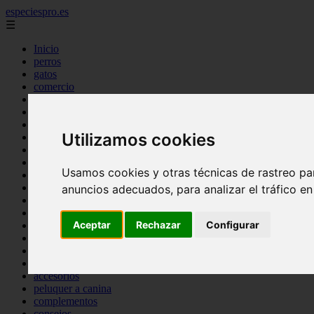
especiespro.es
☰
Inicio
perros
gatos
comercio
alimentaci n
acuariofilia
acuarios
Utilizamos cookies
salud
tenencia responsable
ventas
Usamos cookies y otras técnicas de rastreo pa
mantenimiento
aves
anuncios adecuados, para analizar el tráfico e
marketing
bienestar
Aceptar
Rechazar
Configurar
peque os mam feros
verano
legislaci n
peluquer a
accesorios
peluquer a canina
complementos
consejos