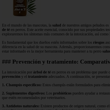
En el mundo de las mascotas, la
salud
de nuestros amigos peludos es 
de té
en perros. Este aceite esencial, conocido por sus propiedades ter
exploraremos los síntomas más comunes de la intoxicación, así como lo
Es fundamental que los dueños estén informados sobre los
riesgos
aso
diferencia en la salud de su mascota. Además, proporcionaremos conse
estar informado es la mejor herramienta para mantener a tu perro
salu
### Prevención y tratamiento: Comparativa
La intoxicación por
árbol de té
en perros es un problema que puede ca
prevención
y el
tratamiento
adecuados. A continuación, se presentan
1.
Champús específicos
:
Estos champús están formulados para elimi
2.
Suplementos digestivos
:
Los
probióticos
pueden ayudar a restaura
que estén recomendados por veterinarios.
3.
Antídotos naturales
:
Existen productos de origen natural, como e