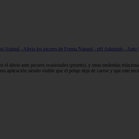
 Animal - Alivia los picores de Forma Natural - pH Adaptado - Apto 
l alivio ante picores ocasionales (prurito), y otras molestias relacionad
ra aplicación siendo visible que el pelaje deja de caerse y que este rec