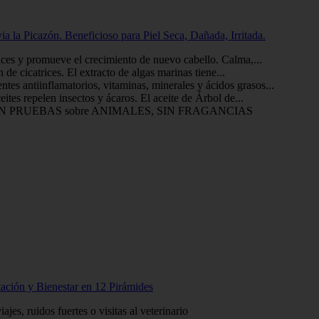
Picazón. Beneficioso para Piel Seca, Dañada, Irritada.
atrices y promueve el crecimiento de nuevo cabello. Calma,...
de cicatrices. El extracto de algas marinas tiene...
ntes antiinflamatorios, vitaminas, minerales y ácidos grasos...
ites repelen insectos y ácaros. El aceite de Árbol de...
NAS, SIN PRUEBAS sobre ANIMALES, SIN FRAGANCIAS
ión y Bienestar en 12 Pirámides
es, ruidos fuertes o visitas al veterinario