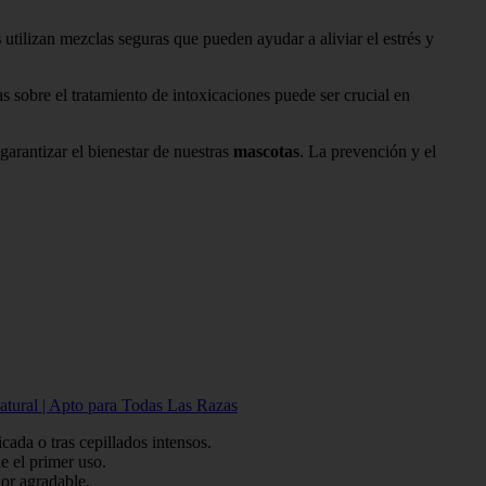
s
utilizan mezclas seguras que pueden ayudar a aliviar el estrés y
 sobre el tratamiento de intoxicaciones puede ser crucial en
garantizar el bienestar de nuestras
mascotas
. La prevención y el
atural | Apto para Todas Las Razas
da o tras cepillados intensos.
 el primer uso.
r agradable.