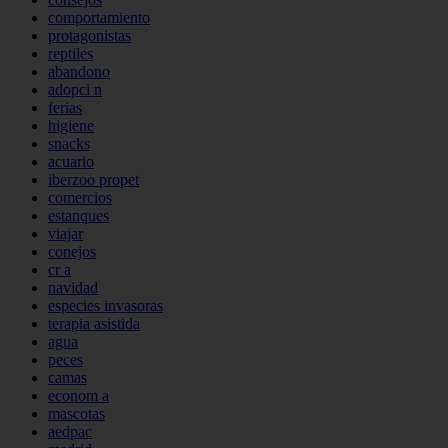
comportamiento
protagonistas
reptiles
abandono
adopci n
ferias
higiene
snacks
acuario
iberzoo propet
comercios
estanques
viajar
conejos
cr a
navidad
especies invasoras
terapia asistida
agua
peces
camas
econom a
mascotas
aedpac