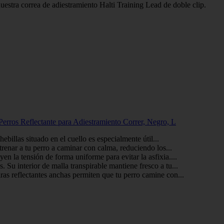
estra correa de adiestramiento Halti Training Lead de doble clip.
Perros Reflectante para Adiestramiento Correr, Negro, L
ebillas situado en el cuello es especialmente útil...
entrenar a tu perro a caminar con calma, reduciendo los...
yen la tensión de forma uniforme para evitar la asfixia....
 Su interior de malla transpirable mantiene fresco a tu...
iras reflectantes anchas permiten que tu perro camine con...