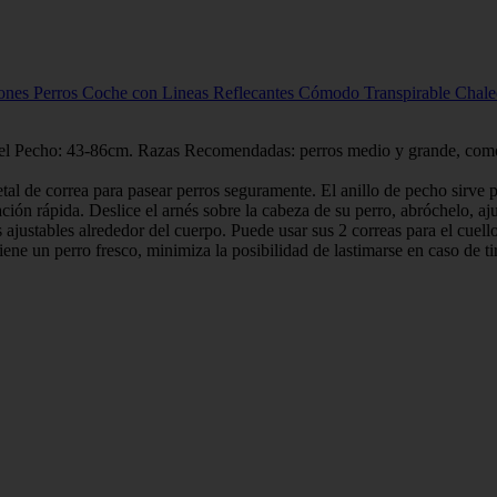
ones Perros Coche con Lineas Reflecantes Cómodo Transpirable Chal
del Pecho: 43-86cm. Razas Recomendadas: perros medio y grande, como
l de correa para pasear perros seguramente. El anillo de pecho sirve par
ación rápida. Deslice el arnés sobre la cabeza de su perro, abróchelo, aju
ustables alrededor del cuerpo. Puede usar sus 2 correas para el cuello y
iene un perro fresco, minimiza la posibilidad de lastimarse en caso de t