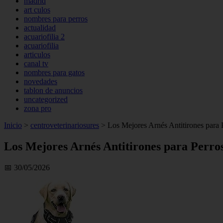
madrid
art culos
nombres para perros
actualidad
acuariofilia 2
acuariofilia
articulos
canal tv
nombres para gatos
novedades
tablon de anuncios
uncategorized
zona pro
Inicio
>
centroveterinariosures
>
Los Mejores Arnés Antitirones para 
Los Mejores Arnés Antitirones para Perro
📅 30/05/2026