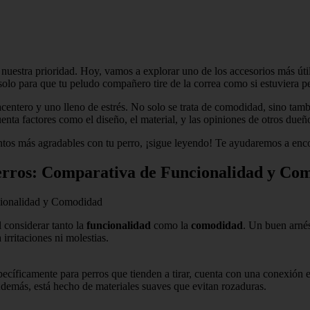
 nuestra prioridad. Hoy, vamos a explorar uno de los accesorios más úti
 solo para que tu peludo compañero tire de la correa como si estuviera pe
acentero y uno lleno de estrés. No solo se trata de comodidad, sino tam
enta factores como el diseño, el material, y las opiniones de otros dueñ
entos más agradables con tu perro, ¡sigue leyendo! Te ayudaremos a encon
Perros: Comparativa de Funcionalidad y Co
cionalidad y Comodidad
l considerar tanto la
funcionalidad
como la
comodidad
. Un buen arnés
rritaciones ni molestias.
íficamente para perros que tienden a tirar, cuenta con una conexión en 
 Además, está hecho de materiales suaves que evitan rozaduras.