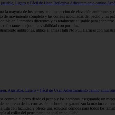
, Ajustable, Ligero y Fácil de Usar. Reflexiva Adiestramiento canino Ar
 mayoría de los perros, con una acción de elevación antitirones y cont
ovimiento completo y las correas acolchadas del pecho y las patas 
 en 3 tamaños diferentes y es totalmente ajustable para adaptarse a la
lectantes mejoran la visibilidad con poca luz.
iento antitirones, utilice el arnés Halti No Pull Harness con nuestra 
orrea, Ajustable, Ligero y Fácil de Usar. Adiestramiento canino antitir
ntrola al perro desde el pecho y los hombros, asegurando un mejor con
eopreno de las correas de los hombros garantizan la máxima como
sta con facilidad y ofrece una solución cómoda para todos los tamañ
a al collar del perro para una total tranquilidad.