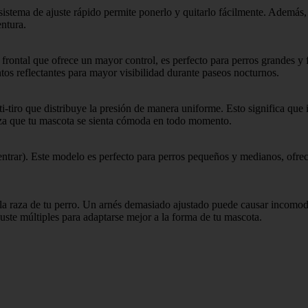
 sistema de ajuste rápido permite ponerlo y quitarlo fácilmente. Además,
entura.
 frontal que ofrece un mayor control, es perfecto para perros grandes y
os reflectantes para mayor visibilidad durante paseos nocturnos.
-tiro que distribuye la presión de manera uniforme. Esto significa que in
ntiza que tu mascota se sienta cómoda en todo momento.
 (entrar). Este modelo es perfecto para perros pequeños y medianos, ofr
 y la raza de tu perro. Un arnés demasiado ajustado puede causar incom
ste múltiples para adaptarse mejor a la forma de tu mascota.