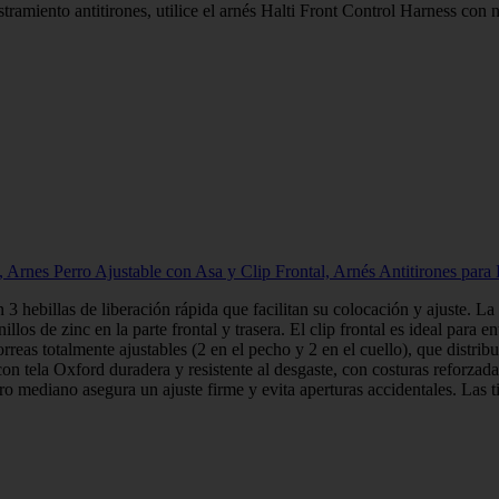
iento antitirones, utilice el arnés Halti Front Control Harness con nu
 Arnes Perro Ajustable con Asa y Clip Frontal, Arnés Antitirones para 
3 hebillas de liberación rápida que facilitan su colocación y ajuste. La h
illos de zinc en la parte frontal y trasera. El clip frontal es ideal para 
rreas totalmente ajustables (2 en el pecho y 2 en el cuello), que distribu
n tela Oxford duradera y resistente al desgaste, con costuras reforzadas.
o mediano asegura un ajuste firme y evita aperturas accidentales. Las t