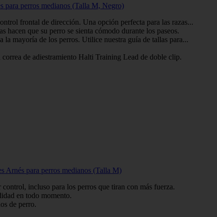
nés para perros medianos (Talla M, Negro)
rol frontal de dirección. Una opción perfecta para las razas...
hacen que su perro se sienta cómodo durante los paseos.
 mayoría de los perros. Utilice nuestra guía de tallas para...
correa de adiestramiento Halti Training Lead de doble clip.
ones Arnés para perros medianos (Talla M)
trol, incluso para los perros que tiran con más fuerza.
didad en todo momento.
os de perro.