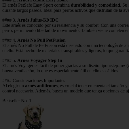
El arnés PetSafe Easy Sport combina
durabilidad
y
comodidad
. Su
durante largos paseos. Ideal para perros activos que disfrutan de la av
#### 3.
Arnés Julius-K9 IDC
Este arnés es conocido por su resistencia y su confort. Con una correa
perro, permitiendo libertad de movimiento. También viene con element
#### 4.
Arnés No Pull PetFusion
El arnés No Pull de PetFusion está diseñado con una tecnología de anti
cuello. Está hecho de materiales transpirables y ligeros, lo que gara
#### 5.
Arnés Voyager Step-In
El arnés Voyager es fácil de poner gracias a su diseño tipo «step-in»
buena ventilación, lo que es especialmente útil en climas cálidos.
#### Consideraciones Importantes
Al elegir un
arnés antitirones
, es crucial tener en cuenta el tamaño
control necesario. Además, busca un modelo que tenga opciones de aju
Bestseller No. 1