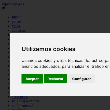
especiespro.es
☰
Inicio
perros
gatos
comercio
alimentaci n
acuariofilia
acuarios
Utilizamos cookies
salud
tenencia responsable
ventas
Usamos cookies y otras técnicas de rastreo pa
mantenimiento
aves
anuncios adecuados, para analizar el tráfico e
marketing
bienestar
Aceptar
Rechazar
Configurar
peque os mam feros
verano
legislaci n
peluquer a
accesorios
peluquer a canina
complementos
consejos