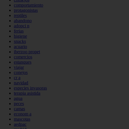
comportamiento
protagonistas
reptiles
abandono
adopci n
ferias
higiene
snacks
acuario
iberzoo propet
comercios
estanques
viajar
conejos
cr a
navidad
especies invasoras
terapia asistida
agua
peces
camas
econom a
mascotas
aedpac