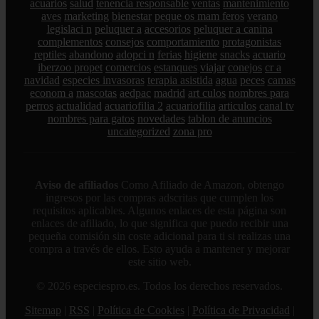
acuarios
salud
tenencia responsable
ventas
mantenimiento
aves
marketing
bienestar
peque os mam feros
verano
legislaci n
peluquer a
accesorios
peluquer a canina
complementos
consejos
comportamiento
protagonistas
reptiles
abandono
adopci n
ferias
higiene
snacks
acuario
iberzoo propet
comercios
estanques
viajar
conejos
cr a
navidad
especies invasoras
terapia asistida
agua
peces
camas
econom a
mascotas
aedpac
madrid
art culos
nombres para
perros
actualidad
acuariofilia 2
acuariofilia
articulos
canal tv
nombres para gatos
novedades
tablon de anuncios
uncategorized
zona pro
Aviso de afiliados
Como Afiliado de Amazon, obtengo
ingresos por las compras adscritas que cumplen los
requisitos aplicables. Algunos enlaces de esta página son
enlaces de afiliado, lo que significa que puedo recibir una
pequeña comisión sin coste adicional para ti si realizas una
compra a través de ellos. Esto ayuda a mantener y mejorar
este sitio web.
© 2026 especiespro.es. Todos los derechos reservados.
Sitemap
|
RSS
|
Política de Cookies
|
Política de Privacidad
|