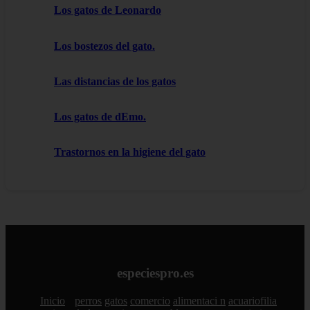
Los gatos de Leonardo
Los bostezos del gato.
Las distancias de los gatos
Los gatos de dEmo.
Trastornos en la higiene del gato
especiespro.es
Inicio
perros
gatos
comercio
alimentaci n
acuariofilia