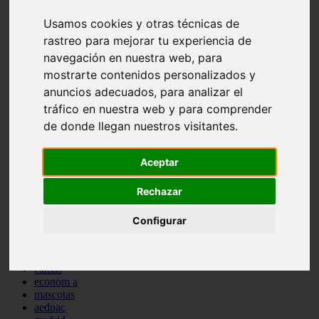
comportamiento
Usamos cookies y otras técnicas de
protagonistas
reptiles
rastreo para mejorar tu experiencia de
abandono
navegación en nuestra web, para
adopci n
mostrarte contenidos personalizados y
ferias
higiene
anuncios adecuados, para analizar el
snacks
tráfico en nuestra web y para comprender
acuario
de donde llegan nuestros visitantes.
iberzoo propet
comercios
estanques
Aceptar
viajar
conejos
Rechazar
cr a
navidad
especies invasoras
Configurar
terapia asistida
agua
peces
camas
econom a
mascotas
aedpac