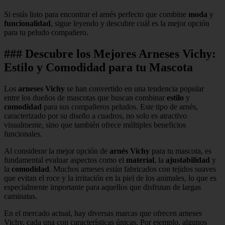
Si estás listo para encontrar el arnés perfecto que combine
moda
y
funcionalidad
, sigue leyendo y descubre cuál es la mejor opción
para tu peludo compañero.
### Descubre los Mejores Arneses Vichy:
Estilo y Comodidad para tu Mascota
Los
arneses Vichy
se han convertido en una tendencia popular
entre los dueños de mascotas que buscan combinar
estilo
y
comodidad
para sus compañeros peludos. Este tipo de arnés,
caracterizado por su diseño a cuadros, no solo es atractivo
visualmente, sino que también ofrece múltiples beneficios
funcionales.
Al considerar la mejor opción de
arnés Vichy
para tu mascota, es
fundamental evaluar aspectos como el
material
, la
ajustabilidad
y
la
comodidad
. Muchos arneses están fabricados con tejidos suaves
que evitan el roce y la irritación en la piel de los animales, lo que es
especialmente importante para aquellos que disfrutan de largas
caminatas.
En el mercado actual, hay diversas marcas que ofrecen arneses
Vichy, cada una con características únicas. Por ejemplo, algunos