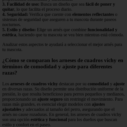
3.
Facilidad de uso
:
Busca un diseño que sea
fácil de poner y
quitar
, lo que facilita el proceso diario.
4.
Seguridad
:
Verifica que cuente con
elementos reflectantes
o
sistemas de seguridad que aseguren a tu mascota durante paseos
nocturnos.
5.
Estilo y diseño
:
Elige un arnés que combine
funcionalidad y
estética
, haciendo que tu mascota se vea bien mientras está cómoda.
Analizar estos aspectos te ayudará a seleccionar el mejor arnés para
tu mascota.
¿Cómo se comparan los arneses de cuadros vichy en
términos de comodidad y ajuste para diferentes
razas?
Los
arneses de cuadros vichy
destacan por su
comodidad
y
ajuste
en diversas razas. Su diseño permite una distribución uniforme de la
presión, lo que resulta beneficioso para perros pequeños y medianos,
proporcionando un
ajuste seguro
sin restringir el movimiento. Para
razas más grandes, es esencial elegir modelos con
ajustes
ajustables
y adecuados al tamaño del perro, asegurando que el
arnés no cause rozaduras. En general, los arneses de cuadros vichy
son una opción
estética y funcional
para los dueños que buscan
estilo y confort en el paseo.