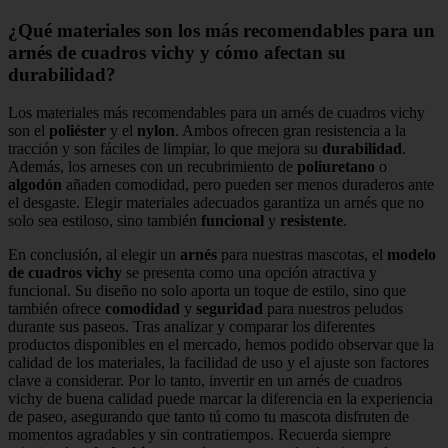
¿Qué materiales son los más recomendables para un
arnés de cuadros vichy y cómo afectan su
durabilidad?
Los materiales más recomendables para un arnés de cuadros vichy
son el
poliéster
y el
nylon
. Ambos ofrecen gran resistencia a la
tracción y son fáciles de limpiar, lo que mejora su
durabilidad
.
Además, los arneses con un recubrimiento de
poliuretano
o
algodón
añaden comodidad, pero pueden ser menos duraderos ante
el desgaste. Elegir materiales adecuados garantiza un arnés que no
solo sea estiloso, sino también
funcional
y
resistente
.
En conclusión, al elegir un
arnés
para nuestras mascotas, el
modelo
de cuadros vichy
se presenta como una opción atractiva y
funcional. Su diseño no solo aporta un toque de estilo, sino que
también ofrece
comodidad
y
seguridad
para nuestros peludos
durante sus paseos. Tras analizar y comparar los diferentes
productos disponibles en el mercado, hemos podido observar que la
calidad de los materiales, la facilidad de uso y el ajuste son factores
clave a considerar. Por lo tanto, invertir en un arnés de cuadros
vichy de buena calidad puede marcar la diferencia en la experiencia
de paseo, asegurando que tanto tú como tu mascota disfruten de
momentos agradables y sin contratiempos. Recuerda siempre