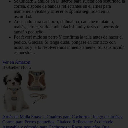
Seguridad: 2 anillos en D ligeros para sujetar con seguridad la
correa, dispone de bandas reflectantes en el arnes para
mantenerla visible y ofrecer la óptima seguridad en la
oscuridad.
Adecuado para cachorro, chihuahua, caniche miniatura,
maltés, terrier, yorkie, mini dachshund y razas de perros de
tamaño pequeño.
Por favor! mide su perro Y confirma la talla antes de hacer el
pedido. Gracias! Si tenga duda, póngase en contacto con
nosotros y le lo resolveremos inmediatamente. Su satisfacción
es nuestra...
Ver en Amazon
Bestseller No. 5
Arnés de Malla Suave a Cuadros para Cachorros, Juego de arnés y
Correa para Perros pequeños, Chaleco Reflectante Acolchado
Ajustable y cómodo para Cachorros y Razas pequeñas Que