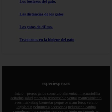
Los bostezos del gato.
Las distancias de los gatos
Los gatos de dEmo.
Trastornos en la higiene del gato
especiespro.es
Inicio
perros
gatos
comercio
alimentaci n
acuariofilia
acuarios
salud
tenencia responsable
ventas
mantenimiento
aves
marketing
bienestar
peque os mam feros
verano
legislaci n
peluquer a
accesorios
peluquer a canina
complementos
consejos
comportamiento
protagonistas