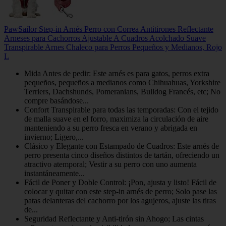
PawSailor Step-in Arnés Perro con Correa Antitirones Reflectante
Arneses para Cachorros Ajustable A Cuadros Acolchado Suave
Transpirable Arnes Chaleco para Perros Pequeños y Medianos, Rojo
L
Mida Antes de pedir: Este arnés es para gatos, perros extra
pequeños, pequeños a medianos como Chihuahuas, Yorkshire
Terriers, Dachshunds, Pomeranians, Bulldog Francés, etc; No
compre basándose...
Confort Transpirable para todas las temporadas: Con el tejido
de malla suave en el forro, maximiza la circulación de aire
manteniendo a su perro fresca en verano y abrigada en
invierno; Ligero,...
Clásico y Elegante con Estampado de Cuadros: Este arnés de
perro presenta cinco diseños distintos de tartán, ofreciendo un
atractivo atemporal; Vestir a su perro con uno aumenta
instantáneamente...
Fácil de Poner y Doble Control: ¡Pon, ajusta y listo! Fácil de
colocar y quitar con este step-in arnés de perro; Solo pase las
patas delanteras del cachorro por los agujeros, ajuste las tiras
de...
Seguridad Reflectante y Anti-tirón sin Ahogo; Las cintas