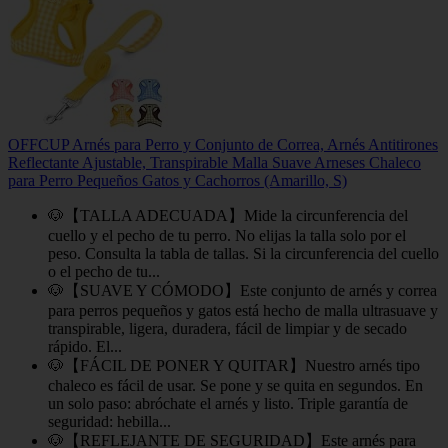
OFFCUP Arnés para Perro y Conjunto de Correa, Arnés Antitirones
Reflectante Ajustable, Transpirable Malla Suave Arneses Chaleco
para Perro Pequeños Gatos y Cachorros (Amarillo, S)
🐶【TALLA ADECUADA】Mide la circunferencia del
cuello y el pecho de tu perro. No elijas la talla solo por el
peso. Consulta la tabla de tallas. Si la circunferencia del cuello
o el pecho de tu...
🐶【SUAVE Y CÓMODO】Este conjunto de arnés y correa
para perros pequeños y gatos está hecho de malla ultrasuave y
transpirable, ligera, duradera, fácil de limpiar y de secado
rápido. El...
🐶【FÁCIL DE PONER Y QUITAR】Nuestro arnés tipo
chaleco es fácil de usar. Se pone y se quita en segundos. En
un solo paso: abróchate el arnés y listo. Triple garantía de
seguridad: hebilla...
🐶【REFLEJANTE DE SEGURIDAD】Este arnés para