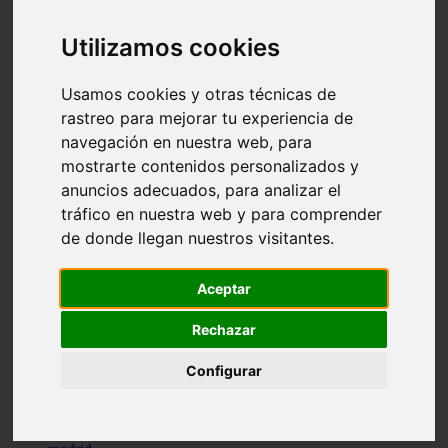
comportamiento
protagonistas
Utilizamos cookies
reptiles
abandono
adopci n
Usamos cookies y otras técnicas de
ferias
rastreo para mejorar tu experiencia de
higiene
navegación en nuestra web, para
snacks
acuario
mostrarte contenidos personalizados y
iberzoo propet
anuncios adecuados, para analizar el
comercios
tráfico en nuestra web y para comprender
estanques
viajar
de donde llegan nuestros visitantes.
conejos
cr a
navidad
Aceptar
especies invasoras
terapia asistida
Rechazar
agua
peces
Configurar
camas
econom a
mascotas
aedpac