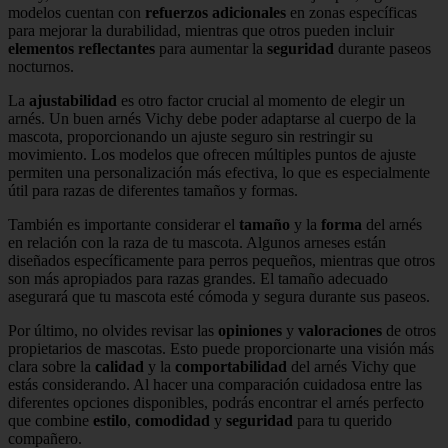
modelos cuentan con
refuerzos adicionales
en zonas específicas
para mejorar la durabilidad, mientras que otros pueden incluir
elementos reflectantes
para aumentar la
seguridad
durante paseos
nocturnos.
La
ajustabilidad
es otro factor crucial al momento de elegir un
arnés. Un buen arnés Vichy debe poder adaptarse al cuerpo de la
mascota, proporcionando un ajuste seguro sin restringir su
movimiento. Los modelos que ofrecen múltiples puntos de ajuste
permiten una personalización más efectiva, lo que es especialmente
útil para razas de diferentes tamaños y formas.
También es importante considerar el
tamaño
y la
forma
del arnés
en relación con la raza de tu mascota. Algunos arneses están
diseñados específicamente para perros pequeños, mientras que otros
son más apropiados para razas grandes. El tamaño adecuado
asegurará que tu mascota esté cómoda y segura durante sus paseos.
Por último, no olvides revisar las
opiniones
y
valoraciones
de otros
propietarios de mascotas. Esto puede proporcionarte una visión más
clara sobre la
calidad
y la
comportabilidad
del arnés Vichy que
estás considerando. Al hacer una comparación cuidadosa entre las
diferentes opciones disponibles, podrás encontrar el arnés perfecto
que combine
estilo
,
comodidad
y
seguridad
para tu querido
compañero.