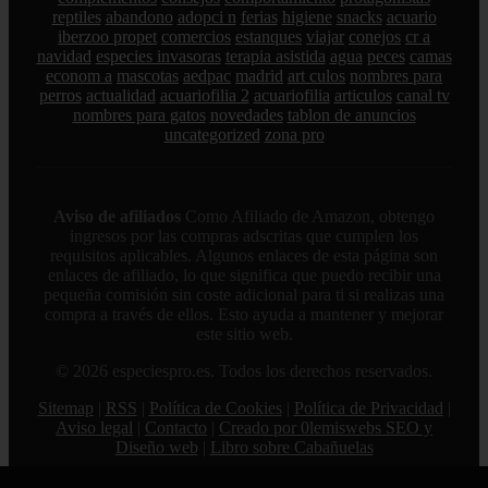
reptiles
abandono
adopci n
ferias
higiene
snacks
acuario
iberzoo propet
comercios
estanques
viajar
conejos
cr a
navidad
especies invasoras
terapia asistida
agua
peces
camas
econom a
mascotas
aedpac
madrid
art culos
nombres para
perros
actualidad
acuariofilia 2
acuariofilia
articulos
canal tv
nombres para gatos
novedades
tablon de anuncios
uncategorized
zona pro
Aviso de afiliados
Como Afiliado de Amazon, obtengo
ingresos por las compras adscritas que cumplen los
requisitos aplicables. Algunos enlaces de esta página son
enlaces de afiliado, lo que significa que puedo recibir una
pequeña comisión sin coste adicional para ti si realizas una
compra a través de ellos. Esto ayuda a mantener y mejorar
este sitio web.
© 2026 especiespro.es. Todos los derechos reservados.
Sitemap
|
RSS
|
Política de Cookies
|
Política de Privacidad
|
Aviso legal
|
Contacto
|
Creado por 0lemiswebs SEO y
Diseño web
|
Libro sobre Cabañuelas