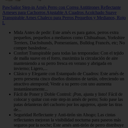
PawSailor Step-in Arnés Perro con Correa Antitirones Reflectante
Arneses para Cachorros Ajustable A Cuadros Acolchado Suave
Transpirable Arnes Chaleco para Perros Pequeños y Medianos, Rojo
L
Mida Antes de pedir: Este arnés es para gatos, perros extra
pequeños, pequeños a medianos como Chihuahuas, Yorkshire
Terriers, Dachshunds, Pomeranians, Bulldog Francés, etc; No
compre basándose...
Confort Transpirable para todas las temporadas: Con el tejido
de malla suave en el forro, maximiza la circulación de aire
manteniendo a su perro fresca en verano y abrigada en
invierno; Ligero,...
Clásico y Elegante con Estampado de Cuadros: Este arnés de
perro presenta cinco diseños distintos de tartán, ofreciendo un
atractivo atemporal; Vestir a su perro con uno aumenta
instantáneamente...
Fácil de Poner y Doble Control: ¡Pon, ajusta y listo! Fácil de
colocar y quitar con este step-in arnés de perro; Solo pase las
patas delanteras del cachorro por los agujeros, ajuste las tiras
de...
Seguridad Reflectante y Anti-tirón sin Ahogo; Las cintas
reflectantes mejoran la visibilidad nocturna para paseos más
seguros por la noche; Este arnés anti-tirón de perro distribuye