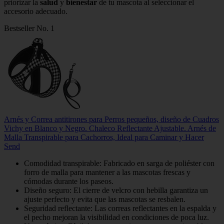
priorizar la
salud
y
bienestar
de tu mascota al seleccionar el
accesorio adecuado.
Bestseller No. 1
Arnés y Correa antitirones para Perros pequeños, diseño de Cuadros
Vichy en Blanco y Negro. Chaleco Reflectante Ajustable. Arnés de
Malla Transpirable para Cachorros, Ideal para Caminar y Hacer
Send
Comodidad transpirable: Fabricado en sarga de poliéster con
forro de malla para mantener a las mascotas frescas y
cómodas durante los paseos.
Diseño seguro: El cierre de velcro con hebilla garantiza un
ajuste perfecto y evita que las mascotas se resbalen.
Seguridad reflectante: Las correas reflectantes en la espalda y
el pecho mejoran la visibilidad en condiciones de poca luz.