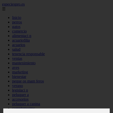
especiespro.es
☰
Inicio
perros
gatos
comercio
alimentaci n
acuariofilia
acuarios
salud
tenencia responsable
ventas
mantenimiento
aves
marketing
bienestar
peque os mam feros
verano
legislaci n
peluquer a
accesorios
peluquer a canina
complementos
consejos