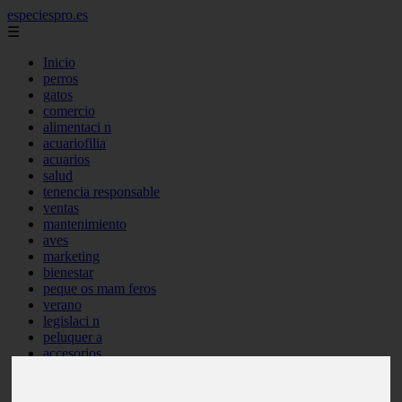
especiespro.es
☰
Inicio
perros
gatos
comercio
alimentaci n
acuariofilia
acuarios
salud
tenencia responsable
ventas
mantenimiento
aves
marketing
bienestar
peque os mam feros
verano
legislaci n
peluquer a
accesorios
peluquer a canina
complementos
consejos