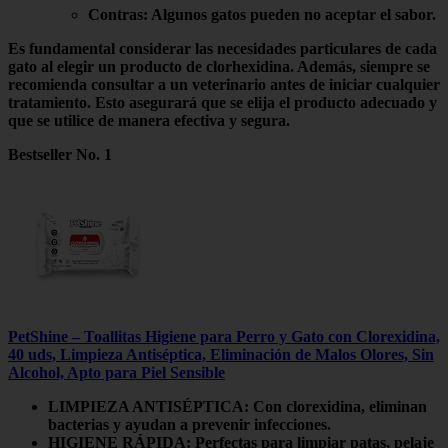
Contras
: Algunos gatos pueden no aceptar el sabor.
Es fundamental considerar las
necesidades particulares
de cada
gato al elegir un producto de clorhexidina. Además, siempre se
recomienda consultar a un veterinario antes de iniciar cualquier
tratamiento. Esto asegurará que se elija el producto adecuado y
que se utilice de manera efectiva y segura.
Bestseller No. 1
PetShine – Toallitas Higiene para Perro y Gato con Clorexidina,
40 uds, Limpieza Antiséptica, Eliminación de Malos Olores, Sin
Alcohol, Apto para Piel Sensible
LIMPIEZA ANTISÉPTICA: Con clorexidina, eliminan
bacterias y ayudan a prevenir infecciones.
HIGIENE RÁPIDA: Perfectas para limpiar patas, pelaje