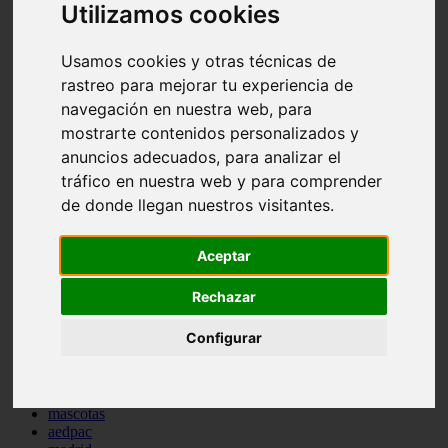
Utilizamos cookies
comportamiento
protagonistas
reptiles
Usamos cookies y otras técnicas de
abandono
rastreo para mejorar tu experiencia de
adopci n
navegación en nuestra web, para
ferias
higiene
mostrarte contenidos personalizados y
snacks
anuncios adecuados, para analizar el
acuario
tráfico en nuestra web y para comprender
iberzoo propet
comercios
de donde llegan nuestros visitantes.
estanques
viajar
conejos
Aceptar
cr a
navidad
Rechazar
especies invasoras
terapia asistida
Configurar
agua
peces
camas
econom a
mascotas
aedpac