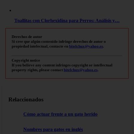
Toallitas con Clorhexidina para Perros: Análisis y…
Derechos de autor
Si cree que algún contenido infringe derechos de autor o
propiedad intelectual, contacte en
bitelchux@yahoo.es
.
Copyright notice
If you believe any content infringes copyright or intellectual
property rights, please contact
bitelchux@yahoo.es
.
Relaccionados
Cómo actuar frente a un gato herido
Nombres para gatos en inglés