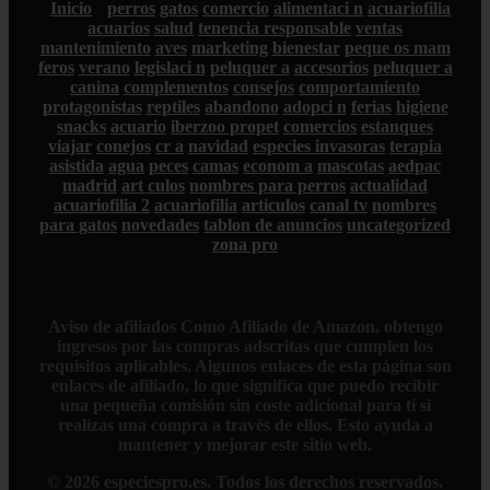
Inicio
perros
gatos
comercio
alimentaci n
acuariofilia
acuarios
salud
tenencia responsable
ventas
mantenimiento
aves
marketing
bienestar
peque os mam
feros
verano
legislaci n
peluquer a
accesorios
peluquer a
canina
complementos
consejos
comportamiento
protagonistas
reptiles
abandono
adopci n
ferias
higiene
snacks
acuario
iberzoo propet
comercios
estanques
viajar
conejos
cr a
navidad
especies invasoras
terapia
asistida
agua
peces
camas
econom a
mascotas
aedpac
madrid
art culos
nombres para perros
actualidad
acuariofilia 2
acuariofilia
articulos
canal tv
nombres
para gatos
novedades
tablon de anuncios
uncategorized
zona pro
Aviso de afiliados
Como Afiliado de Amazon, obtengo
ingresos por las compras adscritas que cumplen los
requisitos aplicables. Algunos enlaces de esta página son
enlaces de afiliado, lo que significa que puedo recibir
una pequeña comisión sin coste adicional para ti si
realizas una compra a través de ellos. Esto ayuda a
mantener y mejorar este sitio web.
© 2026 especiespro.es. Todos los derechos reservados.