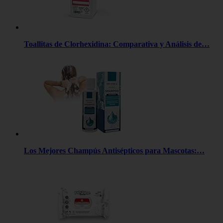
Toallitas de Clorhexidina: Comparativa y Análisis de…
Los Mejores Champús Antisépticos para Mascotas:…