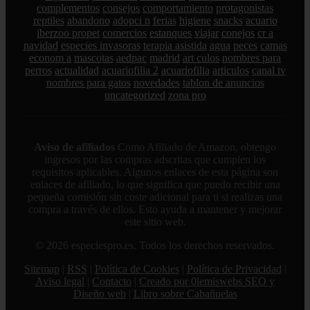
complementos
consejos
comportamiento
protagonistas
reptiles
abandono
adopci n
ferias
higiene
snacks
acuario
iberzoo propet
comercios
estanques
viajar
conejos
cr a
navidad
especies invasoras
terapia asistida
agua
peces
camas
econom a
mascotas
aedpac
madrid
art culos
nombres para
perros
actualidad
acuariofilia 2
acuariofilia
articulos
canal tv
nombres para gatos
novedades
tablon de anuncios
uncategorized
zona pro
Aviso de afiliados
Como Afiliado de Amazon, obtengo
ingresos por las compras adscritas que cumplen los
requisitos aplicables. Algunos enlaces de esta página son
enlaces de afiliado, lo que significa que puedo recibir una
pequeña comisión sin coste adicional para ti si realizas una
compra a través de ellos. Esto ayuda a mantener y mejorar
este sitio web.
© 2026 especiespro.es. Todos los derechos reservados.
Sitemap
|
RSS
|
Política de Cookies
|
Política de Privacidad
|
Aviso legal
|
Contacto
|
Creado por 0lemiswebs SEO y
Diseño web
|
Libro sobre Cabañuelas