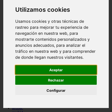
comportamiento
Utilizamos cookies
protagonistas
reptiles
abandono
Usamos cookies y otras técnicas de
adopci n
ferias
rastreo para mejorar tu experiencia de
higiene
navegación en nuestra web, para
snacks
mostrarte contenidos personalizados y
acuario
iberzoo propet
anuncios adecuados, para analizar el
comercios
tráfico en nuestra web y para comprender
estanques
de donde llegan nuestros visitantes.
viajar
conejos
cr a
Aceptar
navidad
especies invasoras
Rechazar
terapia asistida
agua
peces
Configurar
camas
econom a
mascotas
aedpac