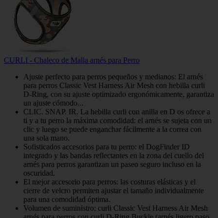
CURLI - Chaleco de Malla arnés para Perro
Ajuste perfecto para perros pequeños y medianos: El arnés
para perros Classic Vest Harness Air Mesh con hebilla curli
D-Ring, con su ajuste optimizado ergonómicamente, garantiza
un ajuste cómodo...
CLIC. SNAP. IR. La hebilla curli con anilla en D os ofrece a
ti y a tu perro la máxima comodidad: el arnés se sujeta con un
clic y luego se puede enganchar fácilmente a la correa con
una sola mano.
Sofisticados accesorios para tu perro: el DogFinder ID
integrado y las bandas reflectantes en la zona del cuello del
arnés para perros garantizan un paseo seguro incluso en la
oscuridad.
El mejor accesorio para perros: las costuras elásticas y el
cierre de velcro permiten ajustar el tamaño individualmente
para una comodidad óptima.
Volumen de suministro: curli Classic Vest Harness Air Mesh
arnés para perros con curli D-Ring Buckle (arnés ligero paso