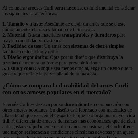
Al comparar arneses Curli para mascotas, es fundamental considerar
las siguientes características:
1.
Tamaño y ajuste
:
Asegúrate de elegir un arnés que se ajuste
cómodamente a la raza y tamaño de tu mascota.
2.
Material
:
Busca materiales
transpirables y duraderos
para
mayor comodidad y resistencia.
3.
Facilidad de uso
:
Un arnés con
sistemas de cierre simples
facilita su colocación y retiro.
4.
Diseño ergonómico
:
Opta por un diseño que
distribuya la
presión
de manera uniforme para prevenir lesiones.
5.
Estilo y color
:
Aunque sea menos crucial, elige un diseño que te
guste y que refleje la personalidad de tu mascota.
¿Cómo se compara la durabilidad del arnes Curli
con otros arneses populares en el mercado?
El arnés Curli se destaca por su
durabilidad
en comparación con
otros arneses populares. Su diseño está fabricado con materiales de
alta calidad que resisten el desgaste, lo que le otorga una mayor
vida
útil
. A diferencia de arneses de marcas más económicas, que tienden
a desgastarse rápidamente o sufrir daños en costuras, el Curli ofrece
una
mejor resistencia
a condiciones climáticas adversas y un ajuste
más seguro, lo que lo convierte en una opción preferida para