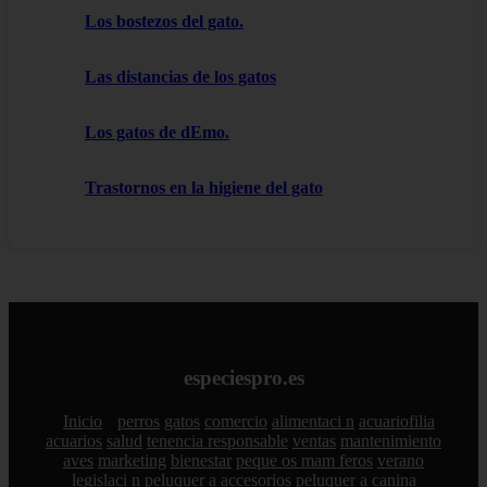
Los bostezos del gato.
Las distancias de los gatos
Los gatos de dEmo.
Trastornos en la higiene del gato
especiespro.es
Inicio
perros
gatos
comercio
alimentaci n
acuariofilia
acuarios
salud
tenencia responsable
ventas
mantenimiento
aves
marketing
bienestar
peque os mam feros
verano
legislaci n
peluquer a
accesorios
peluquer a canina