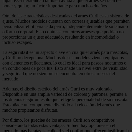
jugar. Esta flexibilidad también ayuda a que el arnés sea fácil de
poner y quitar, un factor importante para muchos dueños.
Otra de las características destacadas del arnés Curli es su sistema de
ajuste. Muchos modelos cuentan con correas ajustables que permiten
personalizar el fit para cada perro, independentemente de su tamaño
o forma corporal. Esto contrasta con otros arneses que podrían no
proporcionar un ajuste adecuado, resultando en incomodidad o
incluso escapes.
La
seguridad
es un aspecto clave en cualquier arnés para mascotas,
y Curli no decepciona. Muchos de sus modelos vienen equipados
con elementos reflectantes, lo cual es ideal para paseos nocturnos o
en condiciones de poca luz. Esto añade un nivel extra de visibilidad
y seguridad que no siempre se encuentra en otros arneses del
mercado.
Además, el diseño estético del arnés Curli es muy valorado.
Disponible en una amplia variedad de colores y patrones, permite a
los dueños elegir un estilo que refleje la personalidad de su mascota.
Esto añade un componente divertido a la elección del arnés que
muchos propietarios disfrutan.
Por último, los
precios
de los arneses Curli son competitivos
considerando todas estas ventajas. Si bien hay opciones en el
mercado más baratas, la calidad y el confort que ofrecen justifican la