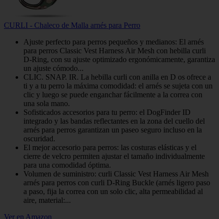
CURLI - Chaleco de Malla arnés para Perro
Ajuste perfecto para perros pequeños y medianos: El arnés
para perros Classic Vest Harness Air Mesh con hebilla curli
D-Ring, con su ajuste optimizado ergonómicamente, garantiza
un ajuste cómodo...
CLIC. SNAP. IR. La hebilla curli con anilla en D os ofrece a
ti y a tu perro la máxima comodidad: el arnés se sujeta con un
clic y luego se puede enganchar fácilmente a la correa con
una sola mano.
Sofisticados accesorios para tu perro: el DogFinder ID
integrado y las bandas reflectantes en la zona del cuello del
arnés para perros garantizan un paseo seguro incluso en la
oscuridad.
El mejor accesorio para perros: las costuras elásticas y el
cierre de velcro permiten ajustar el tamaño individualmente
para una comodidad óptima.
Volumen de suministro: curli Classic Vest Harness Air Mesh
arnés para perros con curli D-Ring Buckle (arnés ligero paso
a paso, fija la correa con un solo clic, alta permeabilidad al
aire, material:...
Ver en Amazon