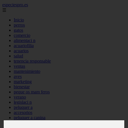
especiespro.es
☰
Inicio
perros
gatos
comercio
alimentaci n
acuariofilia
acuarios
salud
tenencia responsable
ventas
mantenimiento
aves
marketing
bienestar
peque os mam feros
verano
legislaci n
peluquer a
accesorios
peluquer a canina
complementos
consejos