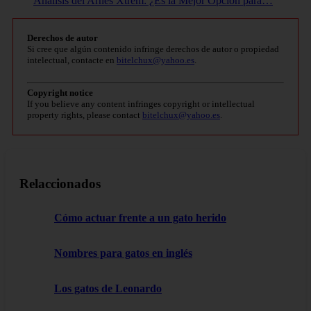
Análisis del Arnés Xtrem: ¿Es la Mejor Opción para…
Derechos de autor
Si cree que algún contenido infringe derechos de autor o propiedad
intelectual, contacte en
bitelchux@yahoo.es
.
Copyright notice
If you believe any content infringes copyright or intellectual
property rights, please contact
bitelchux@yahoo.es
.
Relaccionados
Cómo actuar frente a un gato herido
Nombres para gatos en inglés
Los gatos de Leonardo