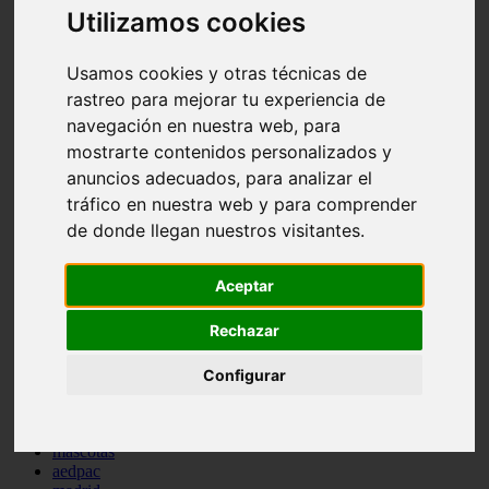
Utilizamos cookies
comportamiento
protagonistas
reptiles
Usamos cookies y otras técnicas de
abandono
rastreo para mejorar tu experiencia de
adopci n
ferias
navegación en nuestra web, para
higiene
mostrarte contenidos personalizados y
snacks
anuncios adecuados, para analizar el
acuario
iberzoo propet
tráfico en nuestra web y para comprender
comercios
de donde llegan nuestros visitantes.
estanques
viajar
conejos
Aceptar
cr a
navidad
Rechazar
especies invasoras
terapia asistida
agua
Configurar
peces
camas
econom a
mascotas
aedpac