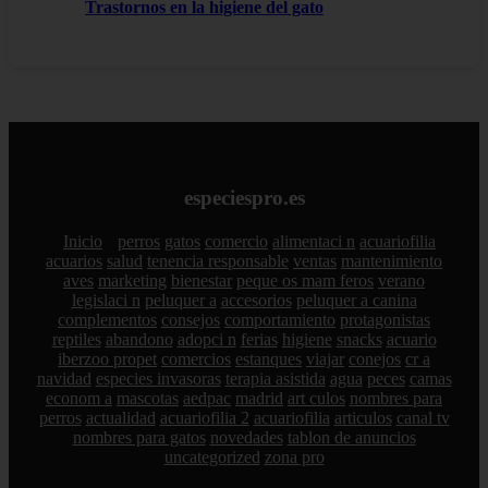
Trastornos en la higiene del gato
especiespro.es
Inicio
perros
gatos
comercio
alimentaci n
acuariofilia
acuarios
salud
tenencia responsable
ventas
mantenimiento
aves
marketing
bienestar
peque os mam feros
verano
legislaci n
peluquer a
accesorios
peluquer a canina
complementos
consejos
comportamiento
protagonistas
reptiles
abandono
adopci n
ferias
higiene
snacks
acuario
iberzoo propet
comercios
estanques
viajar
conejos
cr a
navidad
especies invasoras
terapia asistida
agua
peces
camas
econom a
mascotas
aedpac
madrid
art culos
nombres para
perros
actualidad
acuariofilia 2
acuariofilia
articulos
canal tv
nombres para gatos
novedades
tablon de anuncios
uncategorized
zona pro