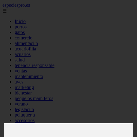
especiespro.es
☰
Inicio
perros
gatos
comercio
alimentaci n
acuariofilia
acuarios
salud
tenencia responsable
ventas
mantenimiento
aves
marketing
bienestar
peque os mam feros
verano
legislaci n
peluquer a
accesorios
peluquer a canina
complementos
consejos