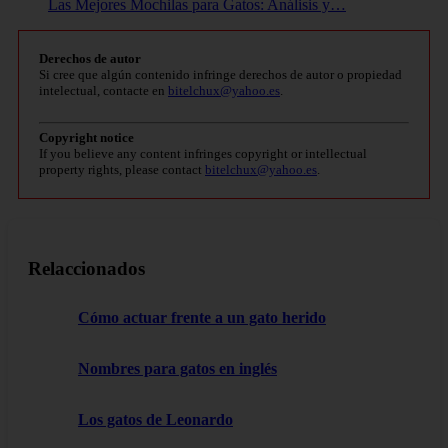
Las Mejores Mochilas para Gatos: Análisis y…
Derechos de autor
Si cree que algún contenido infringe derechos de autor o propiedad
intelectual, contacte en
bitelchux@yahoo.es
.
Copyright notice
If you believe any content infringes copyright or intellectual
property rights, please contact
bitelchux@yahoo.es
.
Relaccionados
Cómo actuar frente a un gato herido
Nombres para gatos en inglés
Los gatos de Leonardo