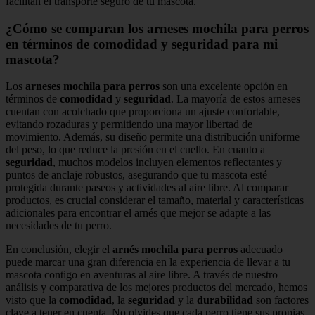
facilitan el transporte seguro de tu mascota.
¿Cómo se comparan los arneses mochila para perros
en términos de comodidad y seguridad para mi
mascota?
Los
arneses mochila para perros
son una excelente opción en
términos de
comodidad
y
seguridad
. La mayoría de estos arneses
cuentan con acolchado que proporciona un ajuste confortable,
evitando rozaduras y permitiendo una mayor libertad de
movimiento. Además, su diseño permite una distribución uniforme
del peso, lo que reduce la presión en el cuello. En cuanto a
seguridad
, muchos modelos incluyen elementos reflectantes y
puntos de anclaje robustos, asegurando que tu mascota esté
protegida durante paseos y actividades al aire libre. Al comparar
productos, es crucial considerar el tamaño, material y características
adicionales para encontrar el arnés que mejor se adapte a las
necesidades de tu perro.
En conclusión, elegir el
arnés mochila para perros
adecuado
puede marcar una gran diferencia en la experiencia de llevar a tu
mascota contigo en aventuras al aire libre. A través de nuestro
análisis y comparativa de los mejores productos del mercado, hemos
visto que la
comodidad
, la
seguridad
y la
durabilidad
son factores
clave a tener en cuenta. No olvides que cada perro tiene sus propias