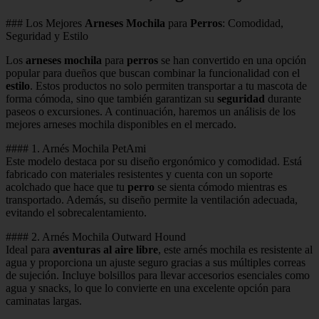
### Los Mejores
Arneses Mochila
para
Perros
: Comodidad,
Seguridad y Estilo
Los
arneses mochila
para
perros
se han convertido en una opción
popular para dueños que buscan combinar la funcionalidad con el
estilo
. Estos productos no solo permiten transportar a tu mascota de
forma cómoda, sino que también garantizan su
seguridad
durante
paseos o excursiones. A continuación, haremos un análisis de los
mejores arneses mochila disponibles en el mercado.
#### 1. Arnés Mochila PetAmi
Este modelo destaca por su diseño ergonómico y comodidad. Está
fabricado con materiales resistentes y cuenta con un soporte
acolchado que hace que tu
perro
se sienta cómodo mientras es
transportado. Además, su diseño permite la ventilación adecuada,
evitando el sobrecalentamiento.
#### 2. Arnés Mochila Outward Hound
Ideal para
aventuras al aire libre
, este arnés mochila es resistente al
agua y proporciona un ajuste seguro gracias a sus múltiples correas
de sujeción. Incluye bolsillos para llevar accesorios esenciales como
agua y snacks, lo que lo convierte en una excelente opción para
caminatas largas.