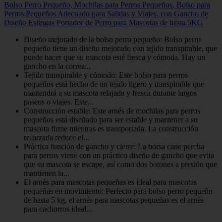
Bolso Perro Pequeño, Mochilas para Perros Pequeños, Bolso para
Perros Pequeños Adecuado para Salidas y Viajes, con Gancho de
Diseño Eslingas Portador de Perro para Mascotas de hasta 5KG
Diseño mejorado de la bolso perro pequeño: Bolso perro
pequeño tiene un diseño mejorado con tejido transpirable, que
puede hacer que su mascota esté fresca y cómoda. Hay un
gancho en la correa...
Tejido transpirable y cómodo: Este bolso para perros
pequeños está hecho de un tejido ligero y transpirable que
mantendrá a su mascota relajada y fresca durante largos
paseos o viajes. Este...
Construcción estable: Este arnés de mochilas para perros
pequeños está diseñado para ser estable y mantener a su
mascota firme mientras es transportada. La construcción
reforzada reduce el...
Práctica función de gancho y cierre: La borsa cane percha
para perros viene con un práctico diseño de gancho que evita
que su mascota se escape, así como dos botones a presión que
mantienen la...
El arnés para mascotas pequeñas es ideal para mascotas
pequeñas en movimiento: Perfecto para bolso perro pequeño
de hasta 5 kg, el arnés para mascotas pequeñas es el arnés
para cachorros ideal...