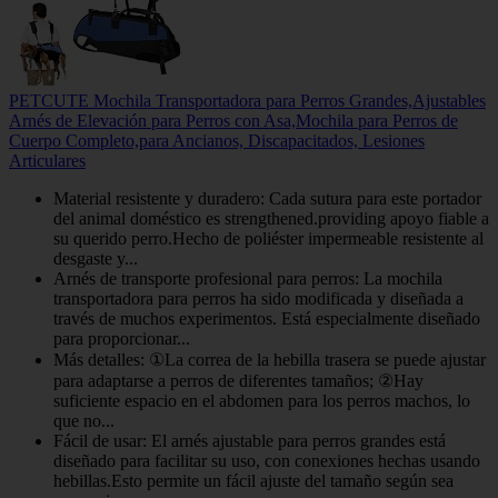
PETCUTE Mochila Transportadora para Perros Grandes,Ajustables
Arnés de Elevación para Perros con Asa,Mochila para Perros de
Cuerpo Completo,para Ancianos, Discapacitados, Lesiones
Articulares
Material resistente y duradero: Cada sutura para este portador
del animal doméstico es strengthened.providing apoyo fiable a
su querido perro.Hecho de poliéster impermeable resistente al
desgaste y...
Arnés de transporte profesional para perros: La mochila
transportadora para perros ha sido modificada y diseñada a
través de muchos experimentos. Está especialmente diseñado
para proporcionar...
Más detalles: ①La correa de la hebilla trasera se puede ajustar
para adaptarse a perros de diferentes tamaños; ②Hay
suficiente espacio en el abdomen para los perros machos, lo
que no...
Fácil de usar: El arnés ajustable para perros grandes está
diseñado para facilitar su uso, con conexiones hechas usando
hebillas.Esto permite un fácil ajuste del tamaño según sea