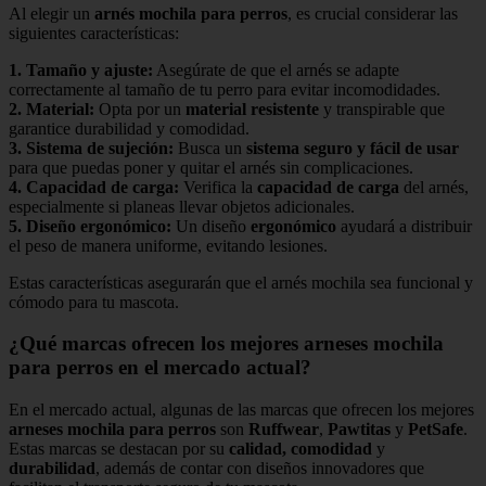
Al elegir un
arnés mochila para perros
, es crucial considerar las
siguientes características:
1.
Tamaño y ajuste
:
Asegúrate de que el arnés se adapte
correctamente al tamaño de tu perro para evitar incomodidades.
2.
Material
:
Opta por un
material resistente
y transpirable que
garantice durabilidad y comodidad.
3.
Sistema de sujeción
:
Busca un
sistema seguro y fácil de usar
para que puedas poner y quitar el arnés sin complicaciones.
4.
Capacidad de carga
:
Verifica la
capacidad de carga
del arnés,
especialmente si planeas llevar objetos adicionales.
5.
Diseño ergonómico
:
Un diseño
ergonómico
ayudará a distribuir
el peso de manera uniforme, evitando lesiones.
Estas características asegurarán que el arnés mochila sea funcional y
cómodo para tu mascota.
¿Qué marcas ofrecen los mejores arneses mochila
para perros en el mercado actual?
En el mercado actual, algunas de las marcas que ofrecen los mejores
arneses mochila para perros
son
Ruffwear
,
Pawtitas
y
PetSafe
.
Estas marcas se destacan por su
calidad, comodidad
y
durabilidad
, además de contar con diseños innovadores que