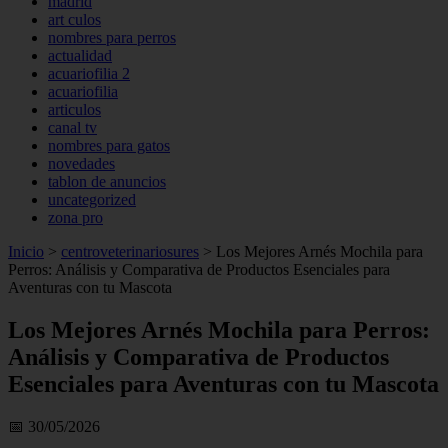
madrid
art culos
nombres para perros
actualidad
acuariofilia 2
acuariofilia
articulos
canal tv
nombres para gatos
novedades
tablon de anuncios
uncategorized
zona pro
Inicio
>
centroveterinariosures
>
Los Mejores Arnés Mochila para
Perros: Análisis y Comparativa de Productos Esenciales para
Aventuras con tu Mascota
Los Mejores Arnés Mochila para Perros:
Análisis y Comparativa de Productos
Esenciales para Aventuras con tu Mascota
📅 30/05/2026