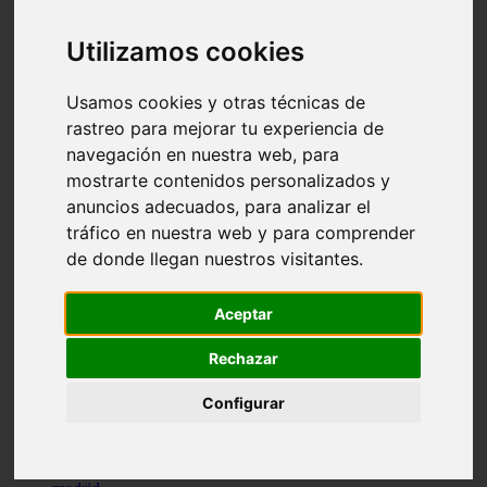
comportamiento
protagonistas
Utilizamos cookies
reptiles
abandono
adopci n
Usamos cookies y otras técnicas de
ferias
rastreo para mejorar tu experiencia de
higiene
navegación en nuestra web, para
snacks
acuario
mostrarte contenidos personalizados y
iberzoo propet
anuncios adecuados, para analizar el
comercios
tráfico en nuestra web y para comprender
estanques
viajar
de donde llegan nuestros visitantes.
conejos
cr a
navidad
Aceptar
especies invasoras
terapia asistida
Rechazar
agua
peces
Configurar
camas
econom a
mascotas
aedpac