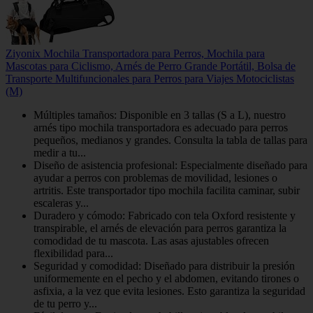
Ziyonix Mochila Transportadora para Perros, Mochila para
Mascotas para Ciclismo, Arnés de Perro Grande Portátil, Bolsa de
Transporte Multifuncionales para Perros para Viajes Motociclistas
(M)
Múltiples tamaños: Disponible en 3 tallas (S a L), nuestro
arnés tipo mochila transportadora es adecuado para perros
pequeños, medianos y grandes. Consulta la tabla de tallas para
medir a tu...
Diseño de asistencia profesional: Especialmente diseñado para
ayudar a perros con problemas de movilidad, lesiones o
artritis. Este transportador tipo mochila facilita caminar, subir
escaleras y...
Duradero y cómodo: Fabricado con tela Oxford resistente y
transpirable, el arnés de elevación para perros garantiza la
comodidad de tu mascota. Las asas ajustables ofrecen
flexibilidad para...
Seguridad y comodidad: Diseñado para distribuir la presión
uniformemente en el pecho y el abdomen, evitando tirones o
asfixia, a la vez que evita lesiones. Esto garantiza la seguridad
de tu perro y...