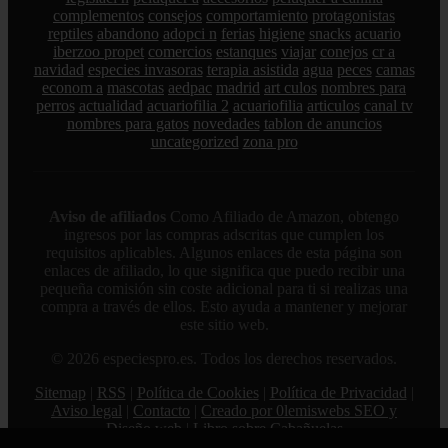
complementos
consejos
comportamiento
protagonistas
reptiles
abandono
adopci n
ferias
higiene
snacks
acuario
iberzoo propet
comercios
estanques
viajar
conejos
cr a
navidad
especies invasoras
terapia asistida
agua
peces
camas
econom a
mascotas
aedpac
madrid
art culos
nombres para
perros
actualidad
acuariofilia 2
acuariofilia
articulos
canal tv
nombres para gatos
novedades
tablon de anuncios
uncategorized
zona pro
Aviso de afiliados
Como Afiliado de Amazon, obtengo
ingresos por las compras adscritas que cumplen los
requisitos aplicables. Algunos enlaces de esta página son
enlaces de afiliado, lo que significa que puedo recibir una
pequeña comisión sin coste adicional para ti si realizas una
compra a través de ellos. Esto ayuda a mantener y mejorar
este sitio web.
© 2026 especiespro.es. Todos los derechos reservados.
Sitemap
|
RSS
|
Política de Cookies
|
Política de Privacidad
|
Aviso legal
|
Contacto
|
Creado por 0lemiswebs SEO y
Diseño web
|
Libro sobre Cabañuelas