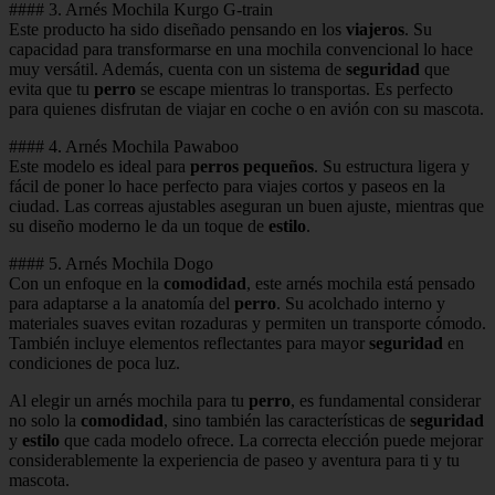
#### 3. Arnés Mochila Kurgo G-train
Este producto ha sido diseñado pensando en los
viajeros
. Su
capacidad para transformarse en una mochila convencional lo hace
muy versátil. Además, cuenta con un sistema de
seguridad
que
evita que tu
perro
se escape mientras lo transportas. Es perfecto
para quienes disfrutan de viajar en coche o en avión con su mascota.
#### 4. Arnés Mochila Pawaboo
Este modelo es ideal para
perros pequeños
. Su estructura ligera y
fácil de poner lo hace perfecto para viajes cortos y paseos en la
ciudad. Las correas ajustables aseguran un buen ajuste, mientras que
su diseño moderno le da un toque de
estilo
.
#### 5. Arnés Mochila Dogo
Con un enfoque en la
comodidad
, este arnés mochila está pensado
para adaptarse a la anatomía del
perro
. Su acolchado interno y
materiales suaves evitan rozaduras y permiten un transporte cómodo.
También incluye elementos reflectantes para mayor
seguridad
en
condiciones de poca luz.
Al elegir un arnés mochila para tu
perro
, es fundamental considerar
no solo la
comodidad
, sino también las características de
seguridad
y
estilo
que cada modelo ofrece. La correcta elección puede mejorar
considerablemente la experiencia de paseo y aventura para ti y tu
mascota.