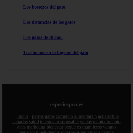
Los bostezos del gato.
Las distancias de los gatos
Los gatos de dEmo.
Trastornos en la higiene del gato
especiespro.es
Inicio
perros
gatos
comercio
alimentaci n
acuariofilia
acuarios
salud
tenencia responsable
ventas
mantenimiento
aves
marketing
bienestar
peque os mam feros
verano
legislaci n
peluquer a
accesorios
peluquer a canina