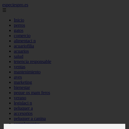
especiespro.es
☰
Inicio
perros
gatos
comercio
alimentaci n
acuariofilia
acuarios
salud
tenencia responsable
ventas
mantenimiento
aves
marketing
bienestar
peque os mam feros
verano
legislaci n
peluquer a
accesorios
peluquer a canina
complementos
consejos