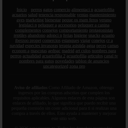
Inicio
perros
gatos
comercio
alimentaci n
acuariofilia
acuarios
salud
tenencia responsable
ventas
mantenimiento
aves
marketing
bienestar
peque os mam feros
verano
legislaci n
peluquer a
accesorios
peluquer a canina
complementos
consejos
comportamiento
protagonistas
reptiles
abandono
adopci n
ferias
higiene
snacks
acuario
iberzoo propet
comercios
estanques
viajar
conejos
cr a
navidad
especies invasoras
terapia asistida
agua
peces
camas
econom a
mascotas
aedpac
madrid
art culos
nombres para
perros
actualidad
acuariofilia 2
acuariofilia
articulos
canal tv
nombres para gatos
novedades
tablon de anuncios
uncategorized
zona pro
Aviso de afiliados
Como Afiliado de Amazon, obtengo
ingresos por las compras adscritas que cumplen los
requisitos aplicables. Algunos enlaces de esta página son
enlaces de afiliado, lo que significa que puedo recibir una
pequeña comisión sin coste adicional para ti si realizas una
compra a través de ellos. Esto ayuda a mantener y mejorar
este sitio web.