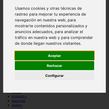
comportamiento
Usamos cookies y otras técnicas de
protagonistas
reptiles
rastreo para mejorar tu experiencia de
abandono
navegación en nuestra web, para
adopci n
mostrarte contenidos personalizados y
ferias
higiene
anuncios adecuados, para analizar el
snacks
tráfico en nuestra web y para comprender
acuario
de donde llegan nuestros visitantes.
iberzoo propet
comercios
estanques
Aceptar
viajar
conejos
cr a
Rechazar
navidad
especies invasoras
Configurar
terapia asistida
agua
peces
camas
econom a
mascotas
aedpac