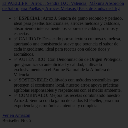
El PAELLER - Arroz J. Sendra D.O. Valencia | Máxima Absorción
de Sabor para Paellas y Arroces Melosos | Pack de 3 uds. de 1 kg
✅ ESPECIAL: Arroz J. Sendra de grano redondo y perlado,
ideal para paellas tradicionales, arroces melosos y caldosos,
absorbiendo intensamente los sabores de caldos, sofritos y
especias.
✅ CALIDAD: Destacado por su textura cremosa y melosa,
aportando una consistencia suave que potencia el sabor de
cada ingrediente, ideal para recetas con caldos ricos y
aromáticos.
✅ AUTÉNTICO: Con Denominación de Origen Protegida,
que garantiza su autenticidad y calidad, cultivado
exclusivamente en el Parque Natural de la Albufera de
Valencia.
✅ SOSTENIBLE: Cultivado con métodos sostenibles que
protegen el ecosistema local, nuestro arroz apoya prácticas
agrícolas responsables y respetuosas con el medio ambiente.
✅ COMBÍNALO: Mejora tus recetas combinando nuestro
Arroz J. Sendra con la gama de caldos El Paeller, para una
experiencia gastronómica auténtica y completa.
Ver en Amazon
Bestseller No. 5