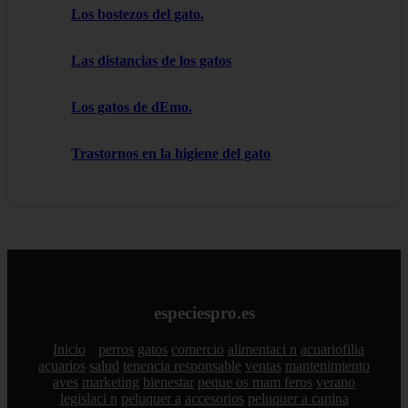
Los bostezos del gato.
Las distancias de los gatos
Los gatos de dEmo.
Trastornos en la higiene del gato
especiespro.es
Inicio
perros
gatos
comercio
alimentaci n
acuariofilia
acuarios
salud
tenencia responsable
ventas
mantenimiento
aves
marketing
bienestar
peque os mam feros
verano
legislaci n
peluquer a
accesorios
peluquer a canina