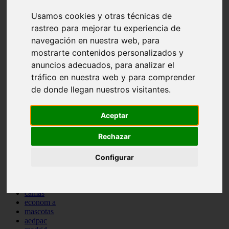
comportamiento
Usamos cookies y otras técnicas de
protagonistas
reptiles
rastreo para mejorar tu experiencia de
abandono
navegación en nuestra web, para
adopci n
mostrarte contenidos personalizados y
ferias
higiene
anuncios adecuados, para analizar el
snacks
tráfico en nuestra web y para comprender
acuario
de donde llegan nuestros visitantes.
iberzoo propet
comercios
estanques
Aceptar
viajar
conejos
Rechazar
cr a
navidad
especies invasoras
Configurar
terapia asistida
agua
peces
camas
econom a
mascotas
aedpac