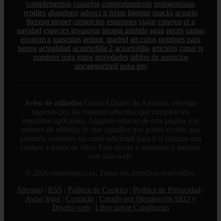
complementos
consejos
comportamiento
protagonistas
reptiles
abandono
adopci n
ferias
higiene
snacks
acuario
iberzoo propet
comercios
estanques
viajar
conejos
cr a
navidad
especies invasoras
terapia asistida
agua
peces
camas
econom a
mascotas
aedpac
madrid
art culos
nombres para
perros
actualidad
acuariofilia 2
acuariofilia
articulos
canal tv
nombres para gatos
novedades
tablon de anuncios
uncategorized
zona pro
Aviso de afiliados
Como Afiliado de Amazon, obtengo
ingresos por las compras adscritas que cumplen los
requisitos aplicables. Algunos enlaces de esta página son
enlaces de afiliado, lo que significa que puedo recibir una
pequeña comisión sin coste adicional para ti si realizas una
compra a través de ellos. Esto ayuda a mantener y mejorar
este sitio web.
© 2026 especiespro.es. Todos los derechos reservados.
Sitemap
|
RSS
|
Política de Cookies
|
Política de Privacidad
|
Aviso legal
|
Contacto
|
Creado por 0lemiswebs SEO y
Diseño web
|
Libro sobre Cabañuelas