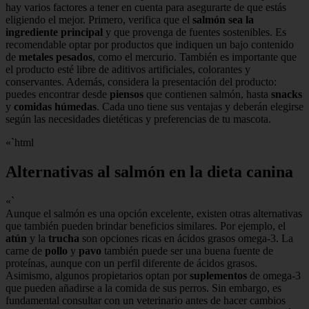
hay varios factores a tener en cuenta para asegurarte de que estás
eligiendo el mejor. Primero, verifica que el
salmón sea la
ingrediente principal
y que provenga de fuentes sostenibles. Es
recomendable optar por productos que indiquen un bajo contenido
de
metales pesados
, como el mercurio. También es importante que
el producto esté libre de aditivos artificiales, colorantes y
conservantes. Además, considera la presentación del producto:
puedes encontrar desde
piensos
que contienen salmón, hasta
snacks
y
comidas húmedas
. Cada uno tiene sus ventajas y deberán elegirse
según las necesidades dietéticas y preferencias de tu mascota.
«`html
Alternativas al salmón en la dieta canina
«`
Aunque el salmón es una opción excelente, existen otras alternativas
que también pueden brindar beneficios similares. Por ejemplo, el
atún
y la
trucha
son opciones ricas en ácidos grasos omega-3. La
carne de
pollo
y
pavo
también puede ser una buena fuente de
proteínas, aunque con un perfil diferente de ácidos grasos.
Asimismo, algunos propietarios optan por
suplementos
de omega-3
que pueden añadirse a la comida de sus perros. Sin embargo, es
fundamental consultar con un veterinario antes de hacer cambios