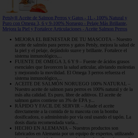
Petsly® Aceite de Salmon Perros y Gatos - 1L - 100% Natural y
Puro con Omega 3, 6 y 9-100% Noruego - Pelaje Más Brillante,
Mejora la Piel y Fortalece Articulaciones - Aceite Salmon Perros
MEJORA EL BIENESTAR DE TU MASCOTA – Nuestro
aceite de salmón para perros y gatos Petsly, mejora la salud de
la piel y el pelaje, dejándolo suave y brillante. Fortalece el
sistema inmunológico,...
FUENTE DE OMEGA 3, 6 Y 9 – Fuente de ácidos grasos
esenciales que favorecen la salud articular, aliviando molestias
y mejorando la movilidad. El Omega 3 perros refuerza el
sistema inmunológico,...
ACEITE DE SALMÓN NORUEGO 100% NATURAL –
Nuestro aceite de salmon para perros es 100% natural y de la
más alta calidad. Es puro, libre de aditivos. El aceite de
salmon gatos contiene un 3% de EPA y...
RÁPIDO Y FACIL DE SERVIR – Añade el aceite
directamente a la comida de tu mascota con la bomba
dosificadora, o adminístralo por vía oral usando el tapón. La
dosis diaria recomendada varía...
HECHO EN ALEMANIA – Nuestros productos son
fabricados en Alemania por un equipo de expertos, utilizando