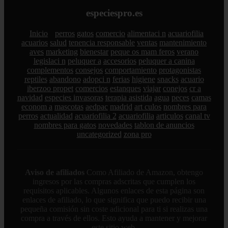
especiespro.es
Inicio
perros
gatos
comercio
alimentaci n
acuariofilia
acuarios
salud
tenencia responsable
ventas
mantenimiento
aves
marketing
bienestar
peque os mam feros
verano
legislaci n
peluquer a
accesorios
peluquer a canina
complementos
consejos
comportamiento
protagonistas
reptiles
abandono
adopci n
ferias
higiene
snacks
acuario
iberzoo propet
comercios
estanques
viajar
conejos
cr a
navidad
especies invasoras
terapia asistida
agua
peces
camas
econom a
mascotas
aedpac
madrid
art culos
nombres para
perros
actualidad
acuariofilia 2
acuariofilia
articulos
canal tv
nombres para gatos
novedades
tablon de anuncios
uncategorized
zona pro
Aviso de afiliados
Como Afiliado de Amazon, obtengo
ingresos por las compras adscritas que cumplen los
requisitos aplicables. Algunos enlaces de esta página son
enlaces de afiliado, lo que significa que puedo recibir una
pequeña comisión sin coste adicional para ti si realizas una
compra a través de ellos. Esto ayuda a mantener y mejorar
este sitio web.