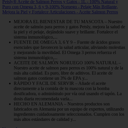
Petsly® Aceite de Salmon Perros y Gatos - 1L - 100% Natural y
Puro con Omega 3, 6 y 9-100% Noruego - Pelaje Más Brillante,
Mejora la Piel y Fortalece Articulaciones - Aceite Salmon Perros
MEJORA EL BIENESTAR DE TU MASCOTA – Nuestro
aceite de salmón para perros y gatos Petsly, mejora la salud de
la piel y el pelaje, dejándolo suave y brillante. Fortalece el
sistema inmunológico,...
FUENTE DE OMEGA 3, 6 Y 9 – Fuente de ácidos grasos
esenciales que favorecen la salud articular, aliviando molestias
y mejorando la movilidad. El Omega 3 perros refuerza el
sistema inmunológico,...
ACEITE DE SALMÓN NORUEGO 100% NATURAL –
Nuestro aceite de salmon para perros es 100% natural y de la
más alta calidad. Es puro, libre de aditivos. El aceite de
salmon gatos contiene un 3% de EPA y...
RÁPIDO Y FACIL DE SERVIR – Añade el aceite
directamente a la comida de tu mascota con la bomba
dosificadora, o adminístralo por vía oral usando el tapón. La
dosis diaria recomendada varía...
HECHO EN ALEMANIA – Nuestros productos son
fabricados en Alemania por un equipo de expertos, utilizando
ingredientes cuidadosamente seleccionados. Cumplen con los
más altos estándares de calidad y...