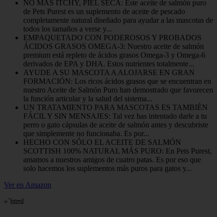
NO MAS ITCHY, PIEL SECA: Este aceite de salmón puro
de Pets Purest es un suplemento de aceite de pescado
completamente natural diseñado para ayudar a las mascotas de
todos los tamaños a verse y...
EMPAQUETADO CON PODEROSOS Y PROBADOS
ÁCIDOS GRASOS OMEGA-3: Nuestro aceite de salmón
premium está repleto de ácidos grasos Omega-3 y Omega-6
derivados de EPA y DHA. Estos nutrientes totalmente...
AYUDE A SU MASCOTA A ALOJARSE EN GRAN
FORMACIÓN: Los ricos ácidos grasos que se encuentran en
nuestro Aceite de Salmón Puro han demostrado que favorecen
la función articular y la salud del sistema...
UN TRATAMIENTO PARA MASCOTAS ES TAMBIÉN
FÁCIL Y SIN MENSAJES: Tal vez has intentado darle a tu
perro o gato cápsulas de aceite de salmón antes y descubriste
que simplemente no funcionaba. Es por...
HECHO CON SÓLO EL ACEITE DE SALMÓN
SCOTTISH 100% NATURAL MÁS PURO: En Pets Purest,
amamos a nuestros amigos de cuatro patas. Es por eso que
solo hacemos los suplementos más puros para gatos y...
Ver en Amazon
«`html