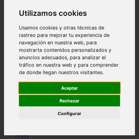
comportamiento
protagonistas
Utilizamos cookies
reptiles
abandono
Usamos cookies y otras técnicas de
adopci n
ferias
rastreo para mejorar tu experiencia de
higiene
navegación en nuestra web, para
snacks
mostrarte contenidos personalizados y
acuario
iberzoo propet
anuncios adecuados, para analizar el
comercios
tráfico en nuestra web y para comprender
estanques
de donde llegan nuestros visitantes.
viajar
conejos
cr a
Aceptar
navidad
especies invasoras
terapia asistida
Rechazar
agua
peces
Configurar
camas
econom a
mascotas
aedpac