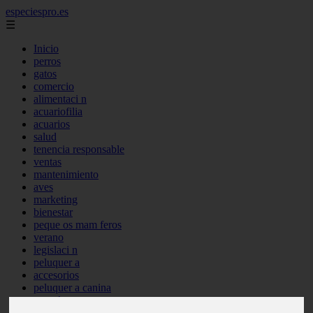
especiespro.es
☰
Inicio
perros
gatos
comercio
alimentaci n
acuariofilia
acuarios
salud
tenencia responsable
ventas
mantenimiento
aves
marketing
bienestar
peque os mam feros
verano
legislaci n
peluquer a
accesorios
peluquer a canina
complementos
consejos