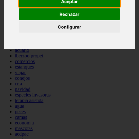
Aceptar
comportamiento
protagonistas
Rechazar
reptiles
abandono
Configurar
adopci n
ferias
higiene
snacks
acuario
iberzoo propet
comercios
estanques
viajar
conejos
cr a
navidad
especies invasoras
terapia asistida
agua
peces
camas
econom a
mascotas
aedpac