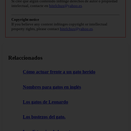
Si cree que algún contenido infringe derechos de autor o propiedad
intelectual, contacte en
bitelchux@yahoo.es
.
Copyright notice
If you believe any content infringes copyright or intellectual
property rights, please contact
bitelchux@yahoo.es
.
Relaccionados
Cómo actuar frente a un gato herido
Nombres para gatos en inglés
Los gatos de Leonardo
Los bostezos del gato.