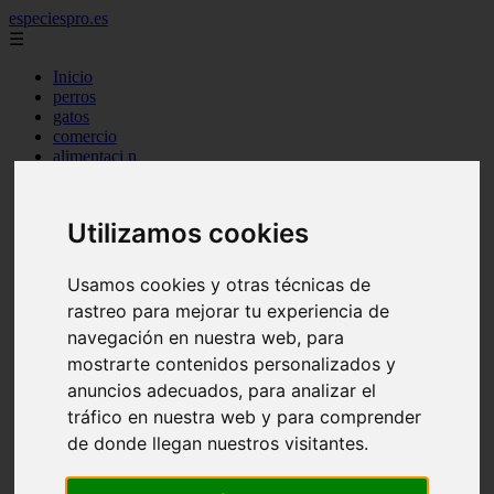
especiespro.es
☰
Inicio
perros
gatos
comercio
alimentaci n
acuariofilia
acuarios
salud
Utilizamos cookies
tenencia responsable
ventas
mantenimiento
Usamos cookies y otras técnicas de
aves
rastreo para mejorar tu experiencia de
marketing
bienestar
navegación en nuestra web, para
peque os mam feros
mostrarte contenidos personalizados y
verano
anuncios adecuados, para analizar el
legislaci n
peluquer a
tráfico en nuestra web y para comprender
accesorios
de donde llegan nuestros visitantes.
peluquer a canina
complementos
consejos