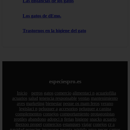
Las distancias de los gatos
Los gatos de dEmo.
Trastornos en la higiene del gato
especiespro.es
Inicio
perros
gatos
comercio
alimentaci n
acuariofilia
acuarios
salud
tenencia responsable
ventas
mantenimiento
aves
marketing
bienestar
peque os mam feros
verano
legislaci n
peluquer a
accesorios
peluquer a canina
complementos
consejos
comportamiento
protagonistas
reptiles
abandono
adopci n
ferias
higiene
snacks
acuario
iberzoo propet
comercios
estanques
viajar
conejos
cr a
navidad
especies invasoras
terapia asistida
agua
peces
camas