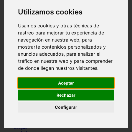
comportamiento
Utilizamos cookies
protagonistas
reptiles
abandono
Usamos cookies y otras técnicas de
adopci n
ferias
rastreo para mejorar tu experiencia de
higiene
navegación en nuestra web, para
snacks
mostrarte contenidos personalizados y
acuario
iberzoo propet
anuncios adecuados, para analizar el
comercios
tráfico en nuestra web y para comprender
estanques
de donde llegan nuestros visitantes.
viajar
conejos
cr a
Aceptar
navidad
especies invasoras
Rechazar
terapia asistida
agua
peces
Configurar
camas
econom a
mascotas
aedpac