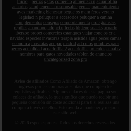
Inicio
perros
gatos
comercio
alimentaci n
acuariofilia
acuarios
salud
tenencia responsable
ventas
mantenimiento
aves
marketing
bienestar
peque os mam feros
verano
legislaci n
peluquer a
accesorios
peluquer a canina
complementos
consejos
comportamiento
protagonistas
reptiles
abandono
adopci n
ferias
higiene
snacks
acuario
iberzoo propet
comercios
estanques
viajar
conejos
cr a
navidad
especies invasoras
terapia asistida
agua
peces
camas
econom a
mascotas
aedpac
madrid
art culos
nombres para
perros
actualidad
acuariofilia 2
acuariofilia
articulos
canal tv
nombres para gatos
novedades
tablon de anuncios
uncategorized
zona pro
Aviso de afiliados
Como Afiliado de Amazon, obtengo
ingresos por las compras adscritas que cumplen los
requisitos aplicables. Algunos enlaces de esta página son
enlaces de afiliado, lo que significa que puedo recibir una
pequeña comisión sin coste adicional para ti si realizas una
compra a través de ellos. Esto ayuda a mantener y mejorar
este sitio web.
© 2026 especiespro.es. Todos los derechos reservados.