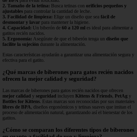
de BPA
para evitar toxicidad.
2.
Tamaño de la tetina
:
Busca tetinas con
orificios pequeños y
ajustables
para controlar la cantidad de leche.
3.
Facilidad de limpieza
:
Elige un diseño que sea
fácil de
desmontar y lavar
para mantener la higiene.
4.
Capacidad
:
Un biberón de
60 a 120 ml
es ideal para alimentar a
gatitos recién nacidos.
5.
Ergonomía
:
Asegúrate de que el biberón tenga un
diseño que
facilite la sujeción
durante la alimentación.
Estas características ayudarán a garantizar una alimentación segura y
efectiva para el gatito.
¿Qué marcas de biberones para gatos recién nacidos
ofrecen la mejor calidad y seguridad?
Las marcas de biberones para gatos recién nacidos que ofrecen
mejor calidad
y
seguridad
incluyen
Kittens & Friends
,
PetAg
y
Bottles for Kittens
. Estas marcas son reconocidas por sus materiales
libres de BPA
, diseños ergonómicos y tetinas suaves que imitan el
proceso de alimentación natural, garantizando así el bienestar de los
gatitos.
¿Cómo se comparan los diferentes tipos de biberones
en cuanto a facilidad de uso y limpieza?