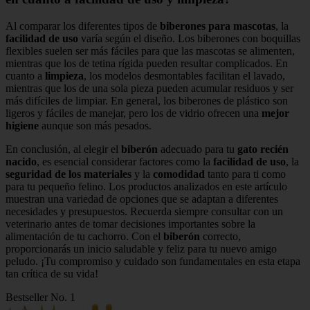
Al comparar los diferentes tipos de
biberones para mascotas
, la
facilidad de uso
varía según el diseño. Los biberones con boquillas
flexibles suelen ser más fáciles para que las mascotas se alimenten,
mientras que los de tetina rígida pueden resultar complicados. En
cuanto a
limpieza
, los modelos desmontables facilitan el lavado,
mientras que los de una sola pieza pueden acumular residuos y ser
más difíciles de limpiar. En general, los biberones de plástico son
ligeros y fáciles de manejar, pero los de vidrio ofrecen una
mejor
higiene
aunque son más pesados.
En conclusión, al elegir el
biberón
adecuado para tu
gato recién
nacido
, es esencial considerar factores como la
facilidad de uso
, la
seguridad de los materiales
y la
comodidad
tanto para ti como
para tu pequeño felino. Los productos analizados en este artículo
muestran una variedad de opciones que se adaptan a diferentes
necesidades y presupuestos. Recuerda siempre consultar con un
veterinario antes de tomar decisiones importantes sobre la
alimentación de tu cachorro. Con el
biberón
correcto,
proporcionarás un inicio saludable y feliz para tu nuevo amigo
peludo. ¡Tu compromiso y cuidado son fundamentales en esta etapa
tan crítica de su vida!
Bestseller No. 1