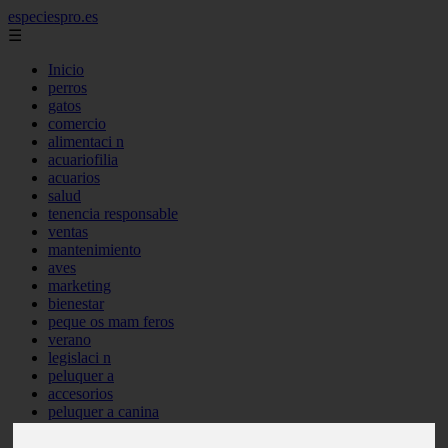
especiespro.es
☰
Inicio
perros
gatos
comercio
alimentaci n
acuariofilia
acuarios
salud
tenencia responsable
ventas
mantenimiento
aves
marketing
bienestar
peque os mam feros
verano
legislaci n
peluquer a
accesorios
peluquer a canina
complementos
consejos