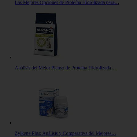
Las Mejores Opciones de Proteína Hidrolizada para…
Análisis del Mejor Pienso de Proteína Hidrolizada…
Zylkene Plus: Análisis y Comparativa del Mejores…