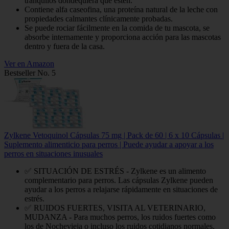
tranquilos dondequiera que estén.
Contiene alfa caseofina, una proteína natural de la leche con
propiedades calmantes clínicamente probadas.
Se puede rociar fácilmente en la comida de tu mascota, se
absorbe internamente y proporciona acción para las mascotas
dentro y fuera de la casa.
Ver en Amazon
Bestseller No. 5
Zylkene Vetoquinol Cápsulas 75 mg | Pack de 60 | 6 x 10 Cápsulas |
Suplemento alimenticio para perros | Puede ayudar a apoyar a los
perros en situaciones inusuales
✅ SITUACIÓN DE ESTRÉS - Zylkene es un alimento
complementario para perros. Las cápsulas Zylkene pueden
ayudar a los perros a relajarse rápidamente en situaciones de
estrés.
✅ RUIDOS FUERTES, VISITA AL VETERINARIO,
MUDANZA - Para muchos perros, los ruidos fuertes como
los de Nochevieja o incluso los ruidos cotidianos normales,