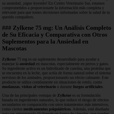
su ansiedad, ¡sigue leyendo! En Centro Veterinario Sur, estamos
comprometidos a proporcionarte la información más completa y
relevante para que tomes decisiones informadas sobre la salud de tu
querido compañero.
### Zylkene 75 mg: Un Análisis Completo
de Su Eficacia y Comparativa con Otros
Suplementos para la Ansiedad en
Mascotas
Zylkene
75 mg es un suplemento desarrollado para ayudar a
manejar la
ansiedad
en mascotas, especialmente en perros y gatos.
Su ingrediente activo es un hidrolizado de caseína, una proteína que
se encuentra en la leche, que actúa de forma natural sobre el sistema
nervioso de los animales, proporcionando un efecto calmante. Este
producto se utiliza comúnmente en situaciones de estrés, como
mudanzas
,
visitas al veterinario
o durante
fuegos artificiales
.
Una de las principales ventajas de
Zylkene
es su formulación
basada en ingredientes naturales, lo que reduce el riesgo de efectos
secundarios en comparación con otros tratamientos más intensivos,
como ciertos
medicamentos psiquiátricos
. Además, está diseñado
para ser administrado fácilmente en forma de cápsulas, que pueden