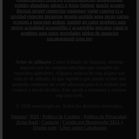
reptiles
abandono
adopci n
ferias
higiene
snacks
acuario
iberzoo propet
comercios
estanques
viajar
conejos
cr a
navidad
especies invasoras
terapia asistida
agua
peces
camas
econom a
mascotas
aedpac
madrid
art culos
nombres para
perros
actualidad
acuariofilia 2
acuariofilia
articulos
canal tv
nombres para gatos
novedades
tablon de anuncios
uncategorized
zona pro
Aviso de afiliados
Como Afiliado de Amazon, obtengo
ingresos por las compras adscritas que cumplen los
requisitos aplicables. Algunos enlaces de esta página son
enlaces de afiliado, lo que significa que puedo recibir una
pequeña comisión sin coste adicional para ti si realizas una
compra a través de ellos. Esto ayuda a mantener y mejorar
este sitio web.
© 2026 especiespro.es. Todos los derechos reservados.
Sitemap
|
RSS
|
Política de Cookies
|
Política de Privacidad
|
Aviso legal
|
Contacto
|
Creado por 0lemiswebs SEO y
Diseño web
|
Libro sobre Cabañuelas