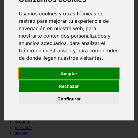
comportamiento
protagonistas
Usamos cookies y otras técnicas de
reptiles
rastreo para mejorar tu experiencia de
abandono
adopci n
navegación en nuestra web, para
ferias
mostrarte contenidos personalizados y
higiene
anuncios adecuados, para analizar el
snacks
acuario
tráfico en nuestra web y para comprender
iberzoo propet
de donde llegan nuestros visitantes.
comercios
estanques
viajar
Aceptar
conejos
cr a
Rechazar
navidad
especies invasoras
Configurar
terapia asistida
agua
peces
camas
econom a
mascotas
aedpac