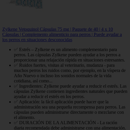
Zylkene Vetoquinol Cápsulas 75 mg | Paquete de 40 | 4 x 10
Cápsulas | Complemento alimenticio para perros | Puede ayudar a
los perros en situaciones desconocidas
✅ Estrés – Zylkene es un alimento complementario para
perros. Las cápsulas Zylkene pueden ayudar a los perros a
proporcionar una relajación rápida en situaciones estresantes.
✅ Ruidos fuertes, visitas al veterinario, mudanza - para
muchos perros los ruidos como, por ejemplo, en la víspera de
Año Nuevo o incluso los sonidos normales de la vida
cotidiana, así como...
✅ Ingredientes: Zylkene puede ayudar a reducir el estrés. Las
cápsulas Zylkene contienen ingredientes naturales que pueden
ayudar a reducir el estrés en los perros.
✅ Aplicación: la fácil aplicación puede hacer que la
administración sea una pequeña recompensa para perros. Las
cápsulas pueden administrarse directamente o mezclarse con
el alimento.
✅ DURACIÓN DE LA ALIMENTACIÓN - La ración
diaria recomendada debe administrarse con una alimentación.