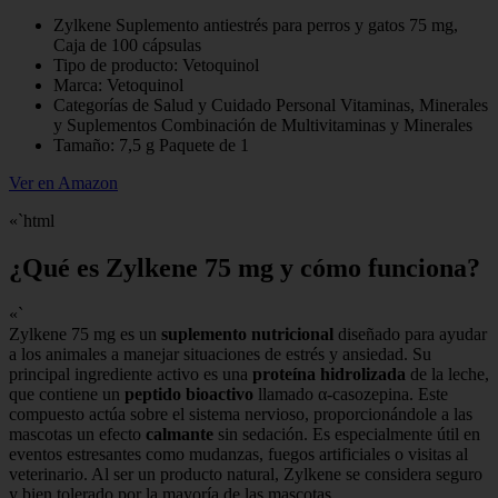
Zylkene Suplemento antiestrés para perros y gatos 75 mg,
Caja de 100 cápsulas
Tipo de producto: Vetoquinol
Marca: Vetoquinol
Categorías de Salud y Cuidado Personal Vitaminas, Minerales
y Suplementos Combinación de Multivitaminas y Minerales
Tamaño: 7,5 g Paquete de 1
Ver en Amazon
«`html
¿Qué es Zylkene 75 mg y cómo funciona?
«`
Zylkene 75 mg es un
suplemento nutricional
diseñado para ayudar
a los animales a manejar situaciones de estrés y ansiedad. Su
principal ingrediente activo es una
proteína hidrolizada
de la leche,
que contiene un
peptido bioactivo
llamado α-casozepina. Este
compuesto actúa sobre el sistema nervioso, proporcionándole a las
mascotas un efecto
calmante
sin sedación. Es especialmente útil en
eventos estresantes como mudanzas, fuegos artificiales o visitas al
veterinario. Al ser un producto natural, Zylkene se considera seguro
y bien tolerado por la mayoría de las mascotas.