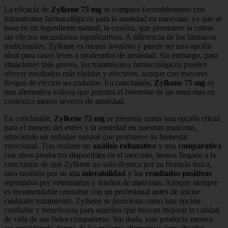
La eficacia de
Zylkene 75 mg
se compara favorablemente con
tratamientos farmacológicos para la ansiedad en mascotas, ya que se
basa en un ingrediente natural, la caseína, que promueve la calma
sin efectos secundarios significativos. A diferencia de los fármacos
tradicionales, Zylkene es menos invasivo y puede ser una opción
ideal para casos leves a moderados de ansiedad. Sin embargo, para
situaciones más graves, los tratamientos farmacológicos pueden
ofrecer resultados más rápidos y efectivos, aunque con mayores
riesgos de efectos secundarios. En conclusión,
Zylkene 75 mg
es
una alternativa valiosa que prioriza el bienestar de las mascotas en
contextos menos severos de ansiedad.
En conclusión,
Zylkene 75 mg
se presenta como una opción eficaz
para el manejo del estrés y la ansiedad en nuestras mascotas,
ofreciendo un enfoque natural que promueve su bienestar
emocional. Tras realizar un
análisis exhaustivo
y una
comparativa
con otros productos disponibles en el mercado, hemos llegado a la
conclusión de que Zylkene no solo destaca por su fórmula única,
sino también por su alta
tolerabilidad
y los
resultados positivos
reportados por veterinarios y dueños de mascotas. Aunque siempre
es recomendable consultar con un profesional antes de iniciar
cualquier tratamiento, Zylkene se posiciona como una opción
confiable y beneficiosa para aquellos que buscan mejorar la calidad
de vida de sus fieles compañeros. Sin duda, este producto merece