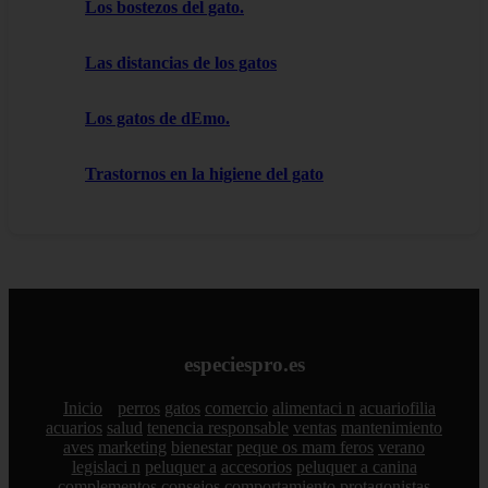
Los bostezos del gato.
Las distancias de los gatos
Los gatos de dEmo.
Trastornos en la higiene del gato
especiespro.es
Inicio
perros
gatos
comercio
alimentaci n
acuariofilia
acuarios
salud
tenencia responsable
ventas
mantenimiento
aves
marketing
bienestar
peque os mam feros
verano
legislaci n
peluquer a
accesorios
peluquer a canina
complementos
consejos
comportamiento
protagonistas