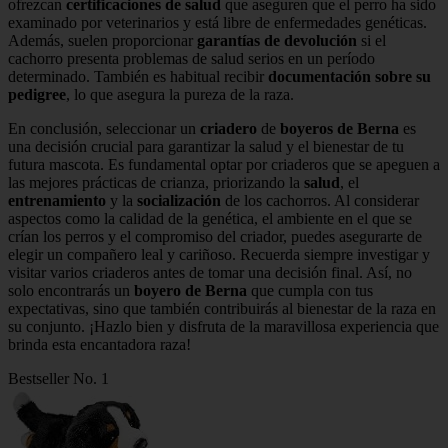
ofrezcan
certificaciones de salud
que aseguren que el perro ha sido
examinado por veterinarios y está libre de enfermedades genéticas.
Además, suelen proporcionar
garantías de devolución
si el
cachorro presenta problemas de salud serios en un período
determinado. También es habitual recibir
documentación sobre su
pedigree
, lo que asegura la pureza de la raza.
En conclusión, seleccionar un
criadero
de
boyeros de Berna
es
una decisión crucial para garantizar la salud y el bienestar de tu
futura mascota. Es fundamental optar por criaderos que se apeguen a
las mejores prácticas de crianza, priorizando la
salud
, el
entrenamiento
y la
socialización
de los cachorros. Al considerar
aspectos como la calidad de la genética, el ambiente en el que se
crían los perros y el compromiso del criador, puedes asegurarte de
elegir un compañero leal y cariñoso. Recuerda siempre investigar y
visitar varios criaderos antes de tomar una decisión final. Así, no
solo encontrarás un
boyero de Berna
que cumpla con tus
expectativas, sino que también contribuirás al bienestar de la raza en
su conjunto. ¡Hazlo bien y disfruta de la maravillosa experiencia que
brinda esta encantadora raza!
Bestseller No. 1