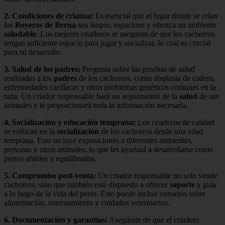
2.
Condiciones de crianza
:
Es esencial que el lugar donde se crían
los
Boyeros de Berna
sea limpio, espacioso y ofrezca un ambiente
saludable
. Los mejores criaderos se aseguran de que los cachorros
tengan suficiente espacio para jugar y socializar, lo cual es crucial
para su desarrollo.
3.
Salud de los padres
:
Pregunta sobre las pruebas de salud
realizadas a los
padres
de los cachorros, como displasia de cadera,
enfermedades cardíacas y otros problemas genéticos comunes en la
raza. Un criador responsable hará un seguimiento de la
salud
de sus
animales y te proporcionará toda la información necesaria.
4.
Socialización y educación temprana
:
Los criaderos de calidad
se enfocan en la
socialización
de los cachorros desde una edad
temprana. Esto incluye exposiciones a diferentes ambientes,
personas y otros animales, lo que les ayudará a desarrollarse como
perros afables y equilibrados.
5.
Compromiso post-venta
:
Un criador responsable no solo vende
cachorros, sino que también está dispuesto a ofrecer
soporte
y guía
a lo largo de la vida del perro. Esto puede incluir consejos sobre
alimentación, entrenamiento y cuidados veterinarios.
6.
Documentación y garantías
:
Asegúrate de que el criadero