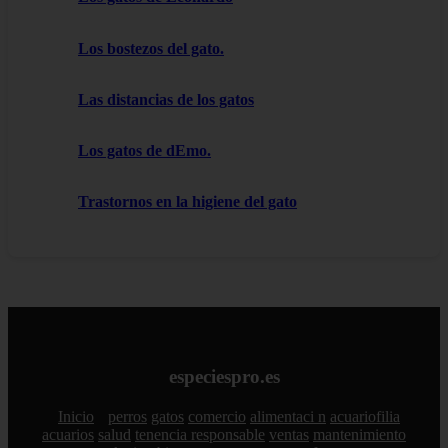
Los bostezos del gato.
Las distancias de los gatos
Los gatos de dEmo.
Trastornos en la higiene del gato
especiespro.es
Inicio
perros
gatos
comercio
alimentaci n
acuariofilia
acuarios
salud
tenencia responsable
ventas
mantenimiento