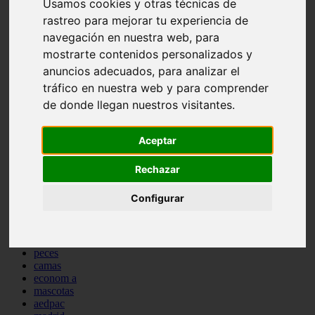
Usamos cookies y otras técnicas de
comportamiento
rastreo para mejorar tu experiencia de
protagonistas
navegación en nuestra web, para
reptiles
abandono
mostrarte contenidos personalizados y
adopci n
anuncios adecuados, para analizar el
ferias
tráfico en nuestra web y para comprender
higiene
snacks
de donde llegan nuestros visitantes.
acuario
iberzoo propet
comercios
Aceptar
estanques
viajar
Rechazar
conejos
cr a
Configurar
navidad
especies invasoras
terapia asistida
agua
peces
camas
econom a
mascotas
aedpac