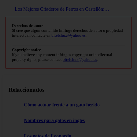
Los Mejores Criaderos de Perros en Castellón:…
Derechos de autor
Si cree que algún contenido infringe derechos de autor o propiedad
intelectual, contacte en
bitelchux@yahoo.es
.
Copyright notice
If you believe any content infringes copyright or intellectual
property rights, please contact
bitelchux@yahoo.es
.
Relaccionados
Cómo actuar frente a un gato herido
Nombres para gatos en inglés
Los gatos de Leonardo