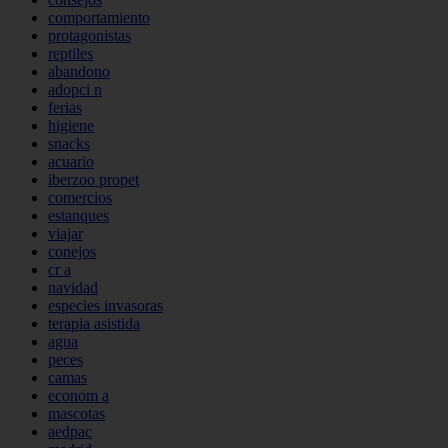
comportamiento
protagonistas
reptiles
abandono
adopci n
ferias
higiene
snacks
acuario
iberzoo propet
comercios
estanques
viajar
conejos
cr a
navidad
especies invasoras
terapia asistida
agua
peces
camas
econom a
mascotas
aedpac