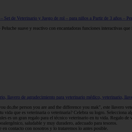
s – Set de Veterinario y Juego de rol – para niños a Partir de 3 años
Peluche suave y reactivo con encantadoras funciones interactivas que invi
rio, llavero de agradecimiento para veterinario médico, veterinario, lla
ou do,the person you are and the difference you mak", este llavero vet
tu vida que es veterinaria o veterinaria? Celebra su logro. Selecciona al
es es un gran regalo para el técnico veterinario en tu vida. Regalo de ve
poalergénico, saludable y muy duradero, adecuado para tesoros.
 en contacto con nosotros y lo trataremos lo antes posible.