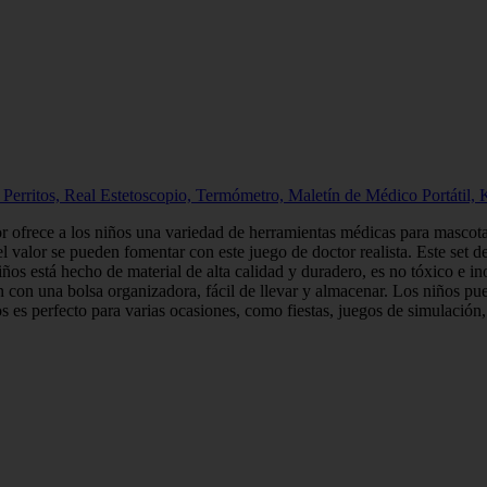
erritos, Real Estetoscopio, Termómetro, Maletín de Médico Portátil, 
or ofrece a los niños una variedad de herramientas médicas para mascota
l valor se pueden fomentar con este juego de doctor realista. Este set de
os está hecho de material de alta calidad y duradero, es no tóxico e in
n con una bolsa organizadora, fácil de llevar y almacenar. Los niños pue
s es perfecto para varias ocasiones, como fiestas, juegos de simulación, 