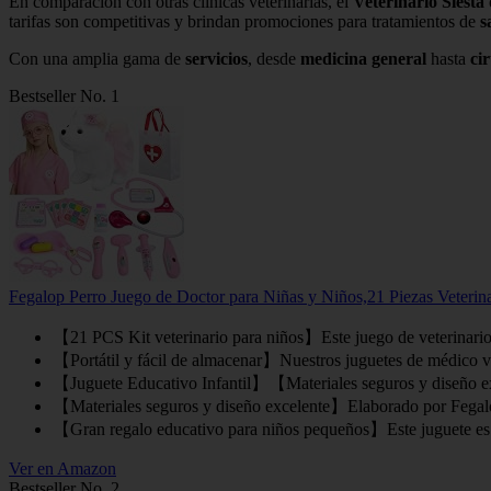
En comparación con otras clínicas veterinarias, el
Veterinario Siesta
tarifas son competitivas y brindan promociones para tratamientos de
s
Con una amplia gama de
servicios
, desde
medicina general
hasta
ci
Bestseller No. 1
Fegalop Perro Juego de Doctor para Niñas y Niños,21 Piezas Veteri
【21 PCS Kit veterinario para niños】Este juego de veterinario 
【Portátil y fácil de almacenar】Nuestros juguetes de médico vie
【Juguete Educativo Infantil】【Materiales seguros y diseño exce
【Materiales seguros y diseño excelente】Elaborado por Fegalop 
【Gran regalo educativo para niños pequeños】Este juguete es u
Ver en Amazon
Bestseller No. 2