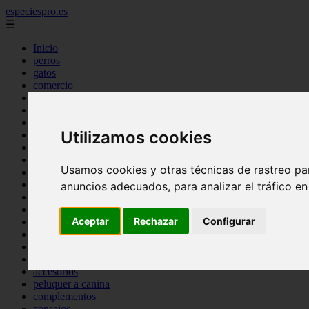
especiespro.es
☰
Inicio
perros
gatos
comercio
alimentaci n
acuariofilia
acuarios
Utilizamos cookies
salud
tenencia responsable
ventas
Usamos cookies y otras técnicas de rastreo pa
mantenimiento
aves
anuncios adecuados, para analizar el tráfico e
marketing
bienestar
Aceptar
Rechazar
Configurar
peque os mam feros
verano
legislaci n
peluquer a
accesorios
peluquer a canina
complementos
consejos