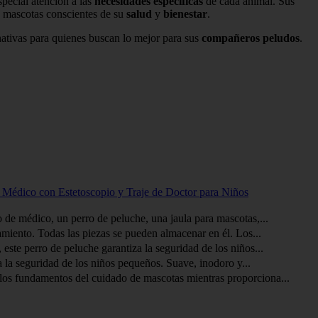
pecial atención a las
necesidades específicas
de cada animal. Sus
e mascotas conscientes de su
salud
y
bienestar
.
nativas para quienes buscan lo mejor para sus
compañeros peludos
.
 Médico con Estetoscopio y Traje de Doctor para Niños
de médico, un perro de peluche, una jaula para mascotas,...
miento. Todas las piezas se pueden almacenar en él. Los...
e perro de peluche garantiza la seguridad de los niños...
la seguridad de los niños pequeños. Suave, inodoro y...
los fundamentos del cuidado de mascotas mientras proporciona...