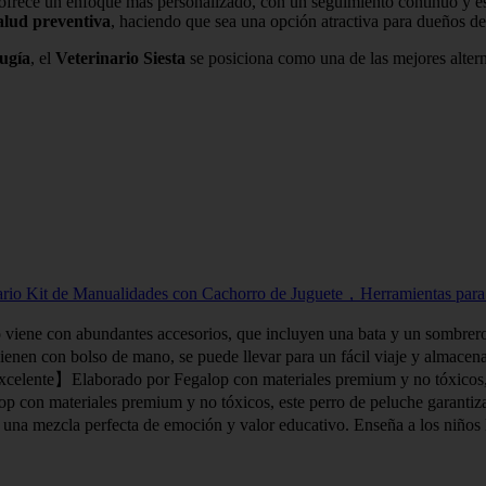
ofrece un enfoque más personalizado, con un seguimiento continuo y es
alud preventiva
, haciendo que sea una opción atractiva para dueños d
rugía
, el
Veterinario Siesta
se posiciona como una de las mejores alter
nario Kit de Manualidades con Cachorro de Juguete，Herramientas para
viene con abundantes accesorios, que incluyen una bata y un sombrero 
nen con bolso de mano, se puede llevar para un fácil viaje y almacena
lente】Elaborado por Fegalop con materiales premium y no tóxicos, est
con materiales premium y no tóxicos, este perro de peluche garantiza 
na mezcla perfecta de emoción y valor educativo. Enseña a los niños 