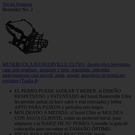
Ver en Amazon
Bestseller No. 2
MUSERUOLA BASKERVILLE ULTRA, design etico brevettato,
cane può respirare, ansimare e bere, regolabile, imbottita,
addestramento cani piccoli, medi, grandi, impedisce di morsicare,
rovistare (Taglia 4)
EL PERRO PUEDE JADEAR Y BEBER: el DISEÑO
RESPETUOSO y PATENTADO del bozal Baskerville Ultra
les permite jadear (si hace calor o está estresado) y beber.
APTO PARA PASEOS y periodos más largos.
MOLDEADO A MEDIDA: el bozal Ultra se MOLDEA
CON AGUA CLIENTE, como un protector bucal, para
adaptarse a la NARIZ DE SU PERRO. Consulte la guía de
colocación para encontrar el TAMAÑO ÓPTIMO.
IDEAL PARA PERROS REACTIVOS: puede