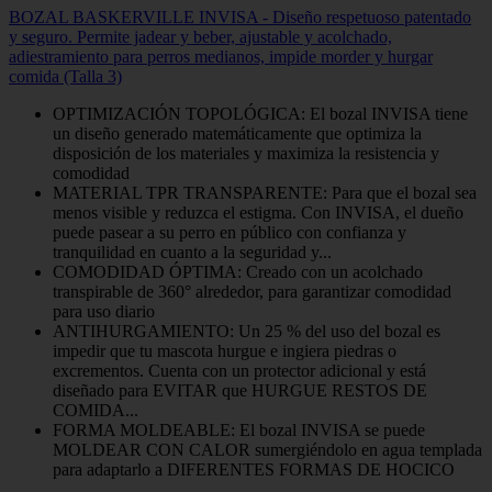
BOZAL BASKERVILLE INVISA - Diseño respetuoso patentado
y seguro. Permite jadear y beber, ajustable y acolchado,
adiestramiento para perros medianos, impide morder y hurgar
comida (Talla 3)
OPTIMIZACIÓN TOPOLÓGICA: El bozal INVISA tiene
un diseño generado matemáticamente que optimiza la
disposición de los materiales y maximiza la resistencia y
comodidad
MATERIAL TPR TRANSPARENTE: Para que el bozal sea
menos visible y reduzca el estigma. Con INVISA, el dueño
puede pasear a su perro en público con confianza y
tranquilidad en cuanto a la seguridad y...
COMODIDAD ÓPTIMA: Creado con un acolchado
transpirable de 360° alrededor, para garantizar comodidad
para uso diario
ANTIHURGAMIENTO: Un 25 % del uso del bozal es
impedir que tu mascota hurgue e ingiera piedras o
excrementos. Cuenta con un protector adicional y está
diseñado para EVITAR que HURGUE RESTOS DE
COMIDA...
FORMA MOLDEABLE: El bozal INVISA se puede
MOLDEAR CON CALOR sumergiéndolo en agua templada
para adaptarlo a DIFERENTES FORMAS DE HOCICO