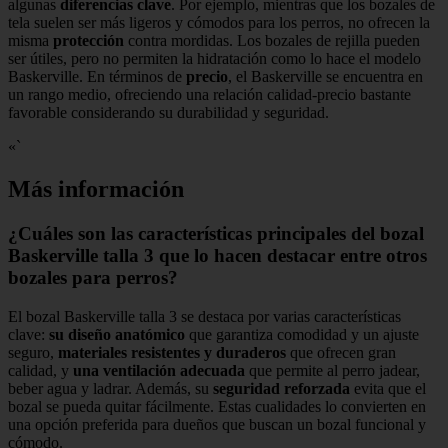
algunas
diferencias clave
. Por ejemplo, mientras que los bozales de
tela suelen ser más ligeros y cómodos para los perros, no ofrecen la
misma
protección
contra mordidas. Los bozales de rejilla pueden
ser útiles, pero no permiten la hidratación como lo hace el modelo
Baskerville. En términos de
precio
, el Baskerville se encuentra en
un rango medio, ofreciendo una relación calidad-precio bastante
favorable considerando su durabilidad y seguridad.
«`
Más información
¿Cuáles son las características principales del bozal
Baskerville talla 3 que lo hacen destacar entre otros
bozales para perros?
El bozal Baskerville talla 3 se destaca por varias características
clave:
su diseño anatómico
que garantiza comodidad y un ajuste
seguro,
materiales resistentes y duraderos
que ofrecen gran
calidad, y
una ventilación adecuada
que permite al perro jadear,
beber agua y ladrar. Además, su
seguridad reforzada
evita que el
bozal se pueda quitar fácilmente. Estas cualidades lo convierten en
una opción preferida para dueños que buscan un bozal funcional y
cómodo.