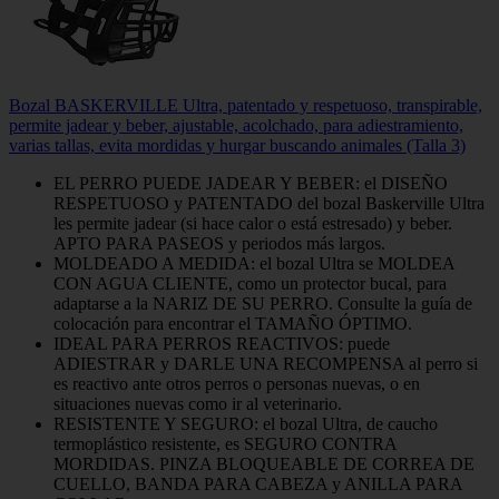
Bozal BASKERVILLE Ultra, patentado y respetuoso, transpirable,
permite jadear y beber, ajustable, acolchado, para adiestramiento,
varias tallas, evita mordidas y hurgar buscando animales (Talla 3)
EL PERRO PUEDE JADEAR Y BEBER: el DISEÑO
RESPETUOSO y PATENTADO del bozal Baskerville Ultra
les permite jadear (si hace calor o está estresado) y beber.
APTO PARA PASEOS y periodos más largos.
MOLDEADO A MEDIDA: el bozal Ultra se MOLDEA
CON AGUA CLIENTE, como un protector bucal, para
adaptarse a la NARIZ DE SU PERRO. Consulte la guía de
colocación para encontrar el TAMAÑO ÓPTIMO.
IDEAL PARA PERROS REACTIVOS: puede
ADIESTRAR y DARLE UNA RECOMPENSA al perro si
es reactivo ante otros perros o personas nuevas, o en
situaciones nuevas como ir al veterinario.
RESISTENTE Y SEGURO: el bozal Ultra, de caucho
termoplástico resistente, es SEGURO CONTRA
MORDIDAS. PINZA BLOQUEABLE DE CORREA DE
CUELLO, BANDA PARA CABEZA y ANILLA PARA