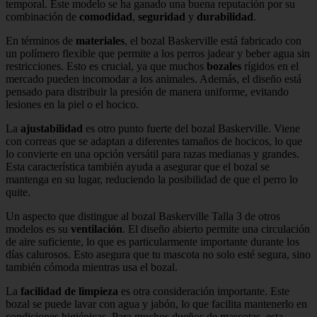
temporal. Este modelo se ha ganado una buena reputación por su
combinación de
comodidad
,
seguridad
y
durabilidad
.
En términos de
materiales
, el bozal Baskerville está fabricado con
un polímero flexible que permite a los perros jadear y beber agua sin
restricciones. Esto es crucial, ya que muchos
bozales
rígidos en el
mercado pueden incomodar a los animales. Además, el diseño está
pensado para distribuir la presión de manera uniforme, evitando
lesiones en la piel o el hocico.
La
ajustabilidad
es otro punto fuerte del bozal Baskerville. Viene
con correas que se adaptan a diferentes tamaños de hocicos, lo que
lo convierte en una opción versátil para razas medianas y grandes.
Esta característica también ayuda a asegurar que el bozal se
mantenga en su lugar, reduciendo la posibilidad de que el perro lo
quite.
Un aspecto que distingue al bozal Baskerville Talla 3 de otros
modelos es su
ventilación
. El diseño abierto permite una circulación
de aire suficiente, lo que es particularmente importante durante los
días calurosos. Esto asegura que tu mascota no solo esté segura, sino
también cómoda mientras usa el bozal.
La
facilidad de limpieza
es otra consideración importante. Este
bozal se puede lavar con agua y jabón, lo que facilita mantenerlo en
condiciones higiénicas. Para muchos dueños de mascotas, esta