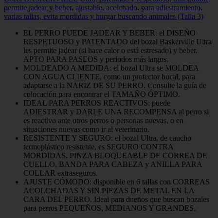
permite jadear y beber, ajustable, acolchado, para adiestramiento,
varias tallas, evita mordidas y hurgar buscando animales (Talla 3)
EL PERRO PUEDE JADEAR Y BEBER: el DISEÑO
RESPETUOSO y PATENTADO del bozal Baskerville Ultra
les permite jadear (si hace calor o está estresado) y beber.
APTO PARA PASEOS y periodos más largos.
MOLDEADO A MEDIDA: el bozal Ultra se MOLDEA
CON AGUA CLIENTE, como un protector bucal, para
adaptarse a la NARIZ DE SU PERRO. Consulte la guía de
colocación para encontrar el TAMAÑO ÓPTIMO.
IDEAL PARA PERROS REACTIVOS: puede
ADIESTRAR y DARLE UNA RECOMPENSA al perro si
es reactivo ante otros perros o personas nuevas, o en
situaciones nuevas como ir al veterinario.
RESISTENTE Y SEGURO: el bozal Ultra, de caucho
termoplástico resistente, es SEGURO CONTRA
MORDIDAS. PINZA BLOQUEABLE DE CORREA DE
CUELLO, BANDA PARA CABEZA y ANILLA PARA
COLLAR extraseguros.
AJUSTE CÓMODO: disponible en 6 tallas con CORREAS
ACOLCHADAS Y SIN PIEZAS DE METAL EN LA
CARA DEL PERRO. Ideal para dueños que buscan bozales
para perros PEQUEÑOS, MEDIANOS Y GRANDES.