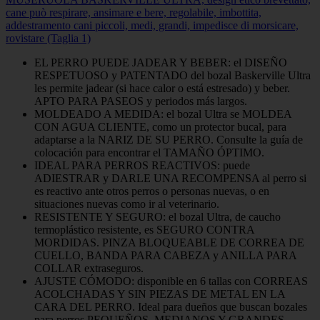
cane può respirare, ansimare e bere, regolabile, imbottita,
addestramento cani piccoli, medi, grandi, impedisce di morsicare,
rovistare (Taglia 1)
EL PERRO PUEDE JADEAR Y BEBER: el DISEÑO
RESPETUOSO y PATENTADO del bozal Baskerville Ultra
les permite jadear (si hace calor o está estresado) y beber.
APTO PARA PASEOS y periodos más largos.
MOLDEADO A MEDIDA: el bozal Ultra se MOLDEA
CON AGUA CLIENTE, como un protector bucal, para
adaptarse a la NARIZ DE SU PERRO. Consulte la guía de
colocación para encontrar el TAMAÑO ÓPTIMO.
IDEAL PARA PERROS REACTIVOS: puede
ADIESTRAR y DARLE UNA RECOMPENSA al perro si
es reactivo ante otros perros o personas nuevas, o en
situaciones nuevas como ir al veterinario.
RESISTENTE Y SEGURO: el bozal Ultra, de caucho
termoplástico resistente, es SEGURO CONTRA
MORDIDAS. PINZA BLOQUEABLE DE CORREA DE
CUELLO, BANDA PARA CABEZA y ANILLA PARA
COLLAR extraseguros.
AJUSTE CÓMODO: disponible en 6 tallas con CORREAS
ACOLCHADAS Y SIN PIEZAS DE METAL EN LA
CARA DEL PERRO. Ideal para dueños que buscan bozales
para perros PEQUEÑOS, MEDIANOS Y GRANDES.