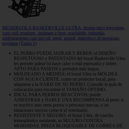
MUSERUOLA BASKERVILLE ULTRA, design etico brevettato,
cane può respirare, ansimare e bere, regolabile, imbottita,
addestramento cani piccoli, medi, grandi, impedisce di morsicare,
rovistare (Taglia 1)
EL PERRO PUEDE JADEAR Y BEBER: el DISEÑO
RESPETUOSO y PATENTADO del bozal Baskerville Ultra
les permite jadear (si hace calor o está estresado) y beber.
APTO PARA PASEOS y periodos más largos.
MOLDEADO A MEDIDA: el bozal Ultra se MOLDEA
CON AGUA CLIENTE, como un protector bucal, para
adaptarse a la NARIZ DE SU PERRO. Consulte la guía de
colocación para encontrar el TAMAÑO ÓPTIMO.
IDEAL PARA PERROS REACTIVOS: puede
ADIESTRAR y DARLE UNA RECOMPENSA al perro si
es reactivo ante otros perros o personas nuevas, o en
situaciones nuevas como ir al veterinario.
RESISTENTE Y SEGURO: el bozal Ultra, de caucho
termoplástico resistente, es SEGURO CONTRA
MORDIDAS. PINZA BLOQUEABLE DE CORREA DE