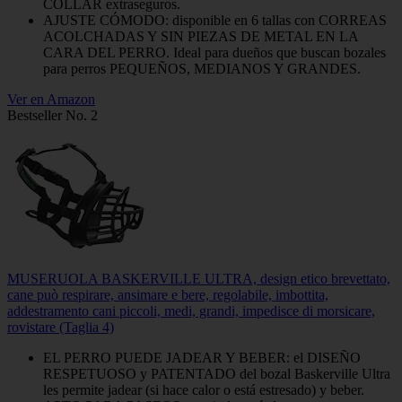
COLLAR extraseguros.
AJUSTE CÓMODO: disponible en 6 tallas con CORREAS
ACOLCHADAS Y SIN PIEZAS DE METAL EN LA
CARA DEL PERRO. Ideal para dueños que buscan bozales
para perros PEQUEÑOS, MEDIANOS Y GRANDES.
Ver en Amazon
Bestseller No. 2
MUSERUOLA BASKERVILLE ULTRA, design etico brevettato,
cane può respirare, ansimare e bere, regolabile, imbottita,
addestramento cani piccoli, medi, grandi, impedisce di morsicare,
rovistare (Taglia 4)
EL PERRO PUEDE JADEAR Y BEBER: el DISEÑO
RESPETUOSO y PATENTADO del bozal Baskerville Ultra
les permite jadear (si hace calor o está estresado) y beber.