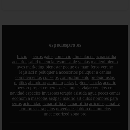
especiespro.es
Inicio
perros
gatos
comercio
alimentaci n
acuariofilia
acuarios
salud
tenencia responsable
ventas
mantenimiento
aves
marketing
bienestar
peque os mam feros
verano
legislaci n
peluquer a
accesorios
peluquer a canina
complementos
consejos
comportamiento
protagonistas
reptiles
abandono
adopci n
ferias
higiene
snacks
acuario
iberzoo propet
comercios
estanques
viajar
conejos
cr a
navidad
especies invasoras
terapia asistida
agua
peces
camas
econom a
mascotas
aedpac
madrid
art culos
nombres para
perros
actualidad
acuariofilia 2
acuariofilia
articulos
canal tv
nombres para gatos
novedades
tablon de anuncios
uncategorized
zona pro