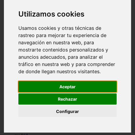
comportamiento
protagonistas
Utilizamos cookies
reptiles
abandono
adopci n
Usamos cookies y otras técnicas de
ferias
rastreo para mejorar tu experiencia de
higiene
navegación en nuestra web, para
snacks
acuario
mostrarte contenidos personalizados y
iberzoo propet
anuncios adecuados, para analizar el
comercios
tráfico en nuestra web y para comprender
estanques
viajar
de donde llegan nuestros visitantes.
conejos
cr a
Aceptar
navidad
especies invasoras
terapia asistida
Rechazar
agua
peces
Configurar
camas
econom a
mascotas
aedpac