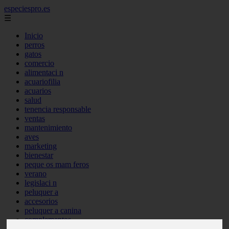
especiespro.es
☰
Inicio
perros
gatos
comercio
alimentaci n
acuariofilia
acuarios
salud
tenencia responsable
ventas
mantenimiento
aves
marketing
bienestar
peque os mam feros
verano
legislaci n
peluquer a
accesorios
peluquer a canina
complementos
consejos