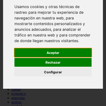
comportamiento
Usamos cookies y otras técnicas de
protagonistas
rastreo para mejorar tu experiencia de
reptiles
abandono
navegación en nuestra web, para
adopci n
mostrarte contenidos personalizados y
ferias
anuncios adecuados, para analizar el
higiene
snacks
tráfico en nuestra web y para comprender
acuario
de donde llegan nuestros visitantes.
iberzoo propet
comercios
estanques
Aceptar
viajar
conejos
Rechazar
cr a
navidad
Configurar
especies invasoras
terapia asistida
agua
peces
camas
econom a
mascotas
aedpac