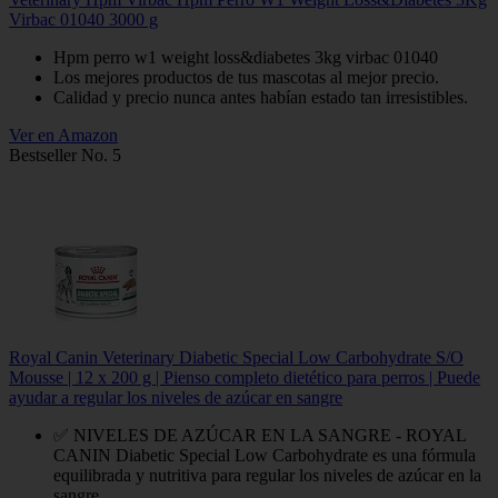
Virbac 01040 3000 g
Hpm perro w1 weight loss&diabetes 3kg virbac 01040
Los mejores productos de tus mascotas al mejor precio.
Calidad y precio nunca antes habían estado tan irresistibles.
Ver en Amazon
Bestseller No. 5
Royal Canin Veterinary Diabetic Special Low Carbohydrate S/O
Mousse | 12 x 200 g | Pienso completo dietético para perros | Puede
ayudar a regular los niveles de azúcar en sangre
✅ NIVELES DE AZÚCAR EN LA SANGRE - ROYAL
CANIN Diabetic Special Low Carbohydrate es una fórmula
equilibrada y nutritiva para regular los niveles de azúcar en la
sangre