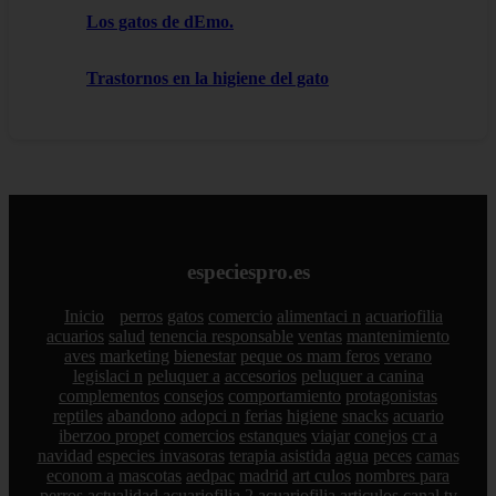
Los gatos de dEmo.
Trastornos en la higiene del gato
especiespro.es
Inicio
perros
gatos
comercio
alimentaci n
acuariofilia
acuarios
salud
tenencia responsable
ventas
mantenimiento
aves
marketing
bienestar
peque os mam feros
verano
legislaci n
peluquer a
accesorios
peluquer a canina
complementos
consejos
comportamiento
protagonistas
reptiles
abandono
adopci n
ferias
higiene
snacks
acuario
iberzoo propet
comercios
estanques
viajar
conejos
cr a
navidad
especies invasoras
terapia asistida
agua
peces
camas
econom a
mascotas
aedpac
madrid
art culos
nombres para
perros
actualidad
acuariofilia 2
acuariofilia
articulos
canal tv