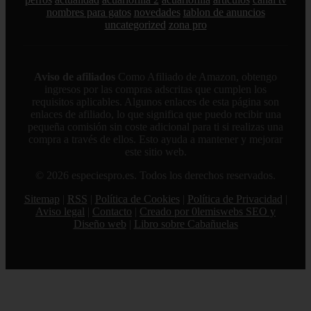
nombres para gatos
novedades
tablon de anuncios
uncategorized
zona pro
Aviso de afiliados
Como Afiliado de Amazon, obtengo
ingresos por las compras adscritas que cumplen los
requisitos aplicables. Algunos enlaces de esta página son
enlaces de afiliado, lo que significa que puedo recibir una
pequeña comisión sin coste adicional para ti si realizas una
compra a través de ellos. Esto ayuda a mantener y mejorar
este sitio web.
© 2026 especiespro.es. Todos los derechos reservados.
Sitemap
|
RSS
|
Política de Cookies
|
Política de Privacidad
|
Aviso legal
|
Contacto
|
Creado por 0lemiswebs SEO y
Diseño web
|
Libro sobre Cabañuelas