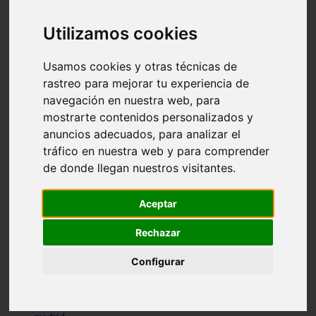
comportamiento
protagonistas
Utilizamos cookies
reptiles
abandono
adopci n
Usamos cookies y otras técnicas de
ferias
rastreo para mejorar tu experiencia de
higiene
navegación en nuestra web, para
snacks
acuario
mostrarte contenidos personalizados y
iberzoo propet
anuncios adecuados, para analizar el
comercios
tráfico en nuestra web y para comprender
estanques
viajar
de donde llegan nuestros visitantes.
conejos
cr a
navidad
Aceptar
especies invasoras
terapia asistida
Rechazar
agua
peces
Configurar
camas
econom a
mascotas
aedpac