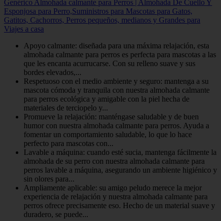
Genérico Almohada calmante para Perros | Almohada De Cuello Y
Esponjosa para Perro,Suministros para Mascotas para Gatos,
Gatitos, Cachorros, Perros pequeños, medianos y Grandes para
Viajes a casa
Apoyo calmante: diseñada para una máxima relajación, esta
almohada calmante para perros es perfecta para mascotas a las
que les encanta acurrucarse. Con su relleno suave y sus
bordes elevados,...
Respetuoso con el medio ambiente y seguro: mantenga a su
mascota cómoda y tranquila con nuestra almohada calmante
para perros ecológica y amigable con la piel hecha de
materiales de terciopelo y...
Promueve la relajación: manténgase saludable y de buen
humor con nuestra almohada calmante para perros. Ayuda a
fomentar un comportamiento saludable, lo que lo hace
perfecto para mascotas con...
Lavable a máquina: cuando esté sucia, mantenga fácilmente la
almohada de su perro con nuestra almohada calmante para
perros lavable a máquina, asegurando un ambiente higiénico y
sin olores para...
Ampliamente aplicable: su amigo peludo merece la mejor
experiencia de relajación y nuestra almohada calmante para
perros ofrece precisamente eso. Hecho de un material suave y
duradero, se puede...