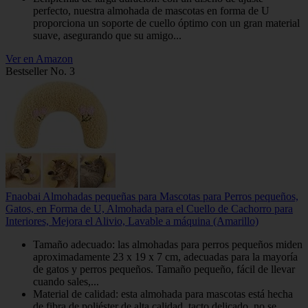
perfecto, nuestra almohada de mascotas en forma de U
proporciona un soporte de cuello óptimo con un gran material
suave, asegurando que su amigo...
Ver en Amazon
Bestseller No. 3
Fnaobai Almohadas pequeñas para Mascotas para Perros pequeños,
Gatos, en Forma de U, Almohada para el Cuello de Cachorro para
Interiores, Mejora el Alivio, Lavable a máquina (Amarillo)
Tamaño adecuado: las almohadas para perros pequeños miden
aproximadamente 23 x 19 x 7 cm, adecuadas para la mayoría
de gatos y perros pequeños. Tamaño pequeño, fácil de llevar
cuando sales,...
Material de calidad: esta almohada para mascotas está hecha
de fibra de poliéster de alta calidad, tacto delicado, no se