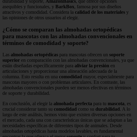
durabilidad y soporte,
AmazonBasics
, que ofrece opciones
asequibles y funcionales, y
BarkBox
, famosa por sus diseños
atractivos y comodidad. Considera la
calidad de los materiales
y
las opiniones de otros usuarios al elegir.
¿Cómo se comparan las almohadas ortopédicas
para mascotas con las almohadas convencionales en
términos de comodidad y soporte?
Las
almohadas ortopédicas
para mascotas ofrecen un
soporte
superior
en comparación con las almohadas convencionales, ya que
están diseñadas específicamente para
aliviar la presión
en
articulaciones y proporcionar una alineación adecuada de la
columna. Esto resulta en una
comodidad
mayor, especialmente para
mascotas mayores o con problemas articulares. En contraste, las
almohadas convencionales pueden ser menos efectivas en términos
de soporte y durabilidad.
En conclusión, al elegir la
almohada perfecta
para tu
mascota
, es
crucial considerar tanto su
comodidad
como su
durabilidad
. A lo
largo de este análisis, hemos visto que existen diversas opciones en
el mercado, cada una con características únicas que se adaptan a las
necesidades específicas de diferentes tipos de animales. Desde
almohadas ortopédicas hasta modelos lavables, es fundamental
encontrar la que ofrezca el mejor
soporte
y confort para tu