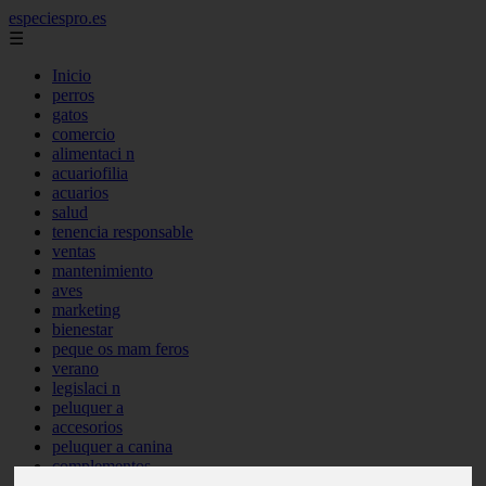
especiespro.es
☰
Inicio
perros
gatos
comercio
alimentaci n
acuariofilia
acuarios
salud
tenencia responsable
ventas
mantenimiento
aves
marketing
bienestar
peque os mam feros
verano
legislaci n
peluquer a
accesorios
peluquer a canina
complementos
consejos