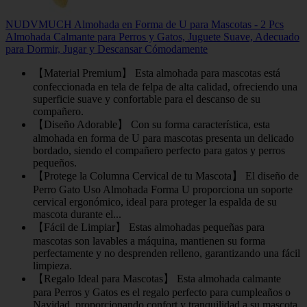
NUDVMUCH Almohada en Forma de U para Mascotas - 2 Pcs
Almohada Calmante para Perros y Gatos, Juguete Suave, Adecuado
para Dormir, Jugar y Descansar Cómodamente
【Material Premium】 Esta almohada para mascotas está
confeccionada en tela de felpa de alta calidad, ofreciendo una
superficie suave y confortable para el descanso de su
compañero.
【Diseño Adorable】 Con su forma característica, esta
almohada en forma de U para mascotas presenta un delicado
bordado, siendo el compañero perfecto para gatos y perros
pequeños.
【Protege la Columna Cervical de tu Mascota】 El diseño de
Perro Gato Uso Almohada Forma U proporciona un soporte
cervical ergonómico, ideal para proteger la espalda de su
mascota durante el...
【Fácil de Limpiar】 Estas almohadas pequeñas para
mascotas son lavables a máquina, mantienen su forma
perfectamente y no desprenden relleno, garantizando una fácil
limpieza.
【Regalo Ideal para Mascotas】 Esta almohada calmante
para Perros y Gatos es el regalo perfecto para cumpleaños o
Navidad, proporcionando confort y tranquilidad a su mascota.