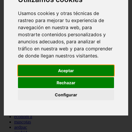
comportamiento
protagonistas
Usamos cookies y otras técnicas de
reptiles
rastreo para mejorar tu experiencia de
abandono
adopci n
navegación en nuestra web, para
ferias
mostrarte contenidos personalizados y
higiene
anuncios adecuados, para analizar el
snacks
acuario
tráfico en nuestra web y para comprender
iberzoo propet
de donde llegan nuestros visitantes.
comercios
estanques
viajar
Aceptar
conejos
cr a
Rechazar
navidad
especies invasoras
Configurar
terapia asistida
agua
peces
camas
econom a
mascotas
aedpac