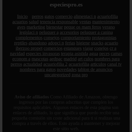
especiespro.es
Inicio
perros
gatos
comercio
alimentaci n
acuariofilia
acuarios
salud
tenencia responsable
ventas
mantenimiento
aves
marketing
bienestar
peque os mam feros
verano
legislaci n
peluquer a
accesorios
peluquer a canina
complementos
consejos
comportamiento
protagonistas
reptiles
abandono
adopci n
ferias
higiene
snacks
acuario
iberzoo propet
comercios
estanques
viajar
conejos
cr a
navidad
especies invasoras
terapia asistida
agua
peces
camas
econom a
mascotas
aedpac
madrid
art culos
nombres para
perros
actualidad
acuariofilia 2
acuariofilia
articulos
canal tv
nombres para gatos
novedades
tablon de anuncios
uncategorized
zona pro
Aviso de afiliados
Como Afiliado de Amazon, obtengo
ingresos por las compras adscritas que cumplen los
requisitos aplicables. Algunos enlaces de esta página son
enlaces de afiliado, lo que significa que puedo recibir una
pequeña comisión sin coste adicional para ti si realizas una
compra a través de ellos. Esto ayuda a mantener y mejorar
este sitio web.