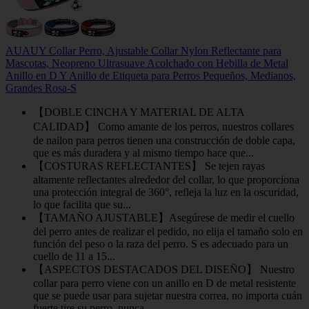
AUAUY Collar Perro, Ajustable Collar Nylon Reflectante para
Mascotas, Neopreno Ultrasuave Acolchado con Hebilla de Metal
Anillo en D Y Anillo de Etiqueta para Perros Pequeños, Medianos,
Grandes Rosa-S
【DOBLE CINCHA Y MATERIAL DE ALTA
CALIDAD】 Como amante de los perros, nuestros collares
de nailon para perros tienen una construcción de doble capa,
que es más duradera y al mismo tiempo hace que...
【COSTURAS REFLECTANTES】 Se tejen rayas
altamente reflectantes alrededor del collar, lo que proporciona
una protección integral de 360°, refleja la luz en la oscuridad,
lo que facilita que su...
【TAMAÑO AJUSTABLE】Asegúrese de medir el cuello
del perro antes de realizar el pedido, no elija el tamaño solo en
función del peso o la raza del perro. S es adecuado para un
cuello de 11 a 15...
【ASPECTOS DESTACADOS DEL DISEÑO】 Nuestro
collar para perro viene con un anillo en D de metal resistente
que se puede usar para sujetar nuestra correa, no importa cuán
fuerte tire su perro, nunca...