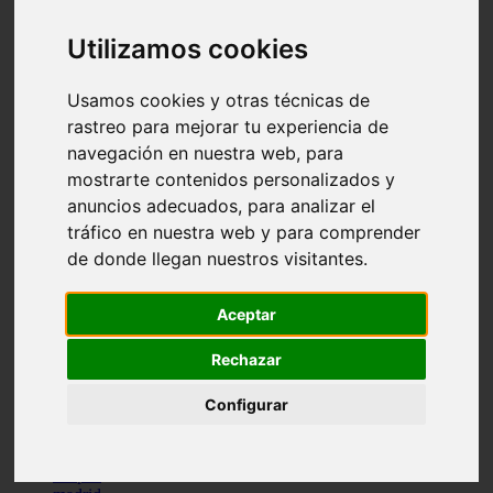
comportamiento
protagonistas
Utilizamos cookies
reptiles
abandono
adopci n
Usamos cookies y otras técnicas de
ferias
rastreo para mejorar tu experiencia de
higiene
navegación en nuestra web, para
snacks
acuario
mostrarte contenidos personalizados y
iberzoo propet
anuncios adecuados, para analizar el
comercios
tráfico en nuestra web y para comprender
estanques
viajar
de donde llegan nuestros visitantes.
conejos
cr a
Aceptar
navidad
especies invasoras
terapia asistida
Rechazar
agua
peces
Configurar
camas
econom a
mascotas
aedpac