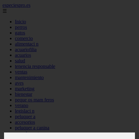
especiespro.es
☰
Inicio
perros
gatos
comercio
alimentaci n
acuariofilia
acuarios
salud
tenencia responsable
ventas
mantenimiento
aves
marketing
bienestar
peque os mam feros
verano
legislaci n
peluquer a
accesorios
peluquer a canina
complementos
consejos