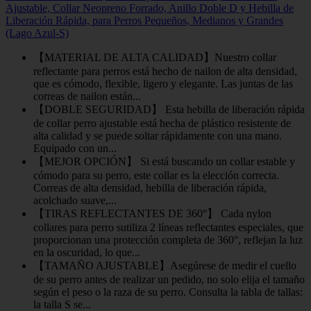
Ajustable, Collar Neopreno Forrado, Anillo Doble D y Hebilla de
Liberación Rápida, para Perros Pequeños, Medianos y Grandes
(Lago Azul-S)
【MATERIAL DE ALTA CALIDAD】Nuestro collar
reflectante para perros está hecho de nailon de alta densidad,
que es cómodo, flexible, ligero y elegante. Las juntas de las
correas de nailon están...
【DOBLE SEGURIDAD】 Esta hebilla de liberación rápida
de collar perro ajustable está hecha de plástico resistente de
alta calidad y se puede soltar rápidamente con una mano.
Equipado con un...
【MEJOR OPCIÓN】 Si está buscando un collar estable y
cómodo para su perro, este collar es la elección correcta.
Correas de alta densidad, hebilla de liberación rápida,
acolchado suave,...
【TIRAS REFLECTANTES DE 360°】 Cada nylon
collares para perro sutiliza 2 líneas reflectantes especiales, que
proporcionan una protección completa de 360°, reflejan la luz
en la oscuridad, lo que...
【TAMAÑO AJUSTABLE】Asegúrese de medir el cuello
de su perro antes de realizar un pedido, no solo elija el tamaño
según el peso o la raza de su perro. Consulta la tabla de tallas:
la talla S se...