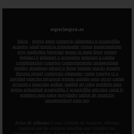
especiespro.es
Inicio
perros
gatos
comercio
alimentaci n
acuariofilia
acuarios
salud
tenencia responsable
ventas
mantenimiento
aves
marketing
bienestar
peque os mam feros
verano
legislaci n
peluquer a
accesorios
peluquer a canina
complementos
consejos
comportamiento
protagonistas
reptiles
abandono
adopci n
ferias
higiene
snacks
acuario
iberzoo propet
comercios
estanques
viajar
conejos
cr a
navidad
especies invasoras
terapia asistida
agua
peces
camas
econom a
mascotas
aedpac
madrid
art culos
nombres para
perros
actualidad
acuariofilia 2
acuariofilia
articulos
canal tv
nombres para gatos
novedades
tablon de anuncios
uncategorized
zona pro
Aviso de afiliados
Como Afiliado de Amazon, obtengo
ingresos por las compras adscritas que cumplen los
requisitos aplicables. Algunos enlaces de esta página son