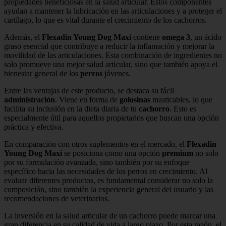
propiedades beneficiosas en la salud articular. Estos componentes
ayudan a mantener la lubricación en las articulaciones y a proteger el
cartílago, lo que es vital durante el crecimiento de los cachorros.
Además, el
Flexadin Young Dog Maxi
contiene
omega 3
, un ácido
graso esencial que contribuye a reducir la inflamación y mejorar la
movilidad de las articulaciones. Esta combinación de ingredientes no
solo promueve una mejor salud articular, sino que también apoya el
bienestar general de los
perros
jóvenes.
Entre las ventajas de este producto, se destaca su fácil
administración
. Viene en forma de
golosinas
masticables, lo que
facilita su inclusión en la dieta diaria de tu
cachorro
. Esto es
especialmente útil para aquellos propietarios que buscan una opción
práctica y efectiva.
En comparación con otros suplementos en el mercado, el
Flexadin
Young Dog Maxi
se posiciona como una opción
premium
no solo
por su formulación avanzada, sino también por su enfoque
específico hacia las necesidades de los perros en crecimiento. Al
evaluar diferentes productos, es fundamental considerar no solo la
composición, sino también la experiencia general del usuario y las
recomendaciones de veterinarios.
La inversión en la salud articular de un cachorro puede marcar una
gran diferencia en su calidad de vida a largo plazo. Por esta razón, el