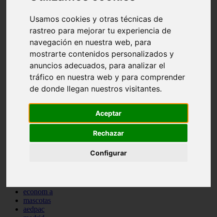
comportamiento
protagonistas
Usamos cookies y otras técnicas de
reptiles
rastreo para mejorar tu experiencia de
abandono
navegación en nuestra web, para
adopci n
ferias
mostrarte contenidos personalizados y
higiene
anuncios adecuados, para analizar el
snacks
tráfico en nuestra web y para comprender
acuario
iberzoo propet
de donde llegan nuestros visitantes.
comercios
estanques
viajar
Aceptar
conejos
cr a
Rechazar
navidad
especies invasoras
Configurar
terapia asistida
agua
peces
camas
econom a
mascotas
aedpac