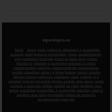
especiespro.es
Inicio
perros
gatos
comercio
alimentaci n
acuariofilia
acuarios
salud
tenencia responsable
ventas
mantenimiento
aves
marketing
bienestar
peque os mam feros
verano
legislaci n
peluquer a
accesorios
peluquer a canina
complementos
consejos
comportamiento
protagonistas
reptiles
abandono
adopci n
ferias
higiene
snacks
acuario
iberzoo propet
comercios
estanques
viajar
conejos
cr a
navidad
especies invasoras
terapia asistida
agua
peces
camas
econom a
mascotas
aedpac
madrid
art culos
nombres para
perros
actualidad
acuariofilia 2
acuariofilia
articulos
canal tv
nombres para gatos
novedades
tablon de anuncios
uncategorized
zona pro