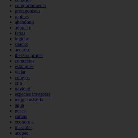
comportamiento
protagonistas
reptiles
abandono
adopci n
ferias
higiene
snacks
acuario
iberzoo propet
comercios
estanques
viajar
conejos
cr a
navidad
especies invasoras
terapia asistida
agua
peces
camas
econom a
mascotas
aedpac