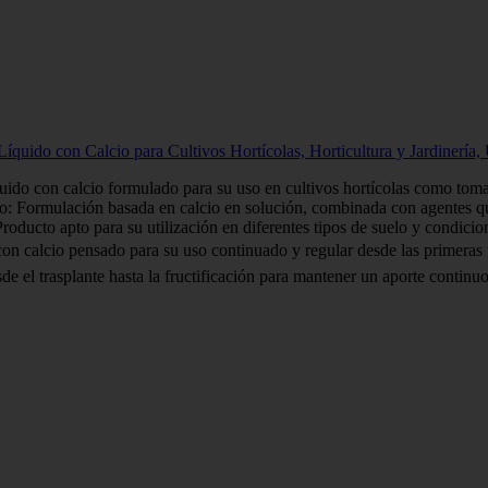
ido con Calcio para Cultivos Hortícolas, Horticultura y Jardinería, 
uido con calcio formulado para su uso en cultivos hortícolas como tomat
go: Formulación basada en calcio en solución, combinada con agentes qu
roducto apto para su utilización en diferentes tipos de suelo y condicio
 con calcio pensado para su uso continuado y regular desde las primeras 
el trasplante hasta la fructificación para mantener un aporte continuo d