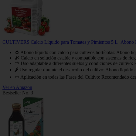
CULTIVERS Calcio Líquido para Tomates y Pimientos 5 L | Abono Líqu
🍅 Abono líquido con calcio para cultivos hortícolas: Abono líq
🌿 Calcio en solución estable y compatible con sistemas de rie
🌱 Uso adaptable a diferentes suelos y condiciones de cultivo: P
🌶️ Uso regular durante el desarrollo del cultivo: Abono líquido
🍅 Aplicación en todas las Fases del Cultivo: Recomendado desde 
Ver en Amazon
Bestseller No. 3