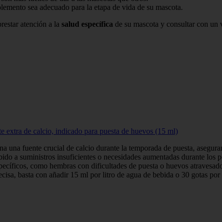
plemento sea adecuado para la etapa de vida de su mascota.
restar atención a la
salud específica
de su mascota y consultar con un v
e extra de calcio, indicado para puesta de huevos (15 ml)
 una fuente crucial de calcio durante la temporada de puesta, asegurand
debido a suministros insuficientes o necesidades aumentadas durante los 
íficos, como hembras con dificultades de puesta o huevos atravesados,
recisa, basta con añadir 15 ml por litro de agua de bebida o 30 gotas p