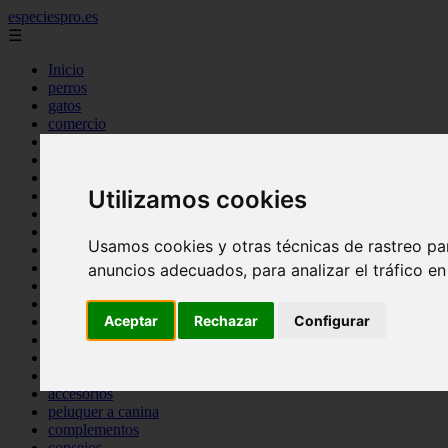
especiespro.es
☰
Inicio
perros
gatos
comercio
alimentaci n
acuariofilia
acuarios
Utilizamos cookies
salud
tenencia responsable
ventas
Usamos cookies y otras técnicas de rastreo pa
mantenimiento
aves
anuncios adecuados, para analizar el tráfico e
marketing
bienestar
Aceptar
Rechazar
Configurar
peque os mam feros
verano
legislaci n
peluquer a
accesorios
peluquer a canina
complementos
consejos