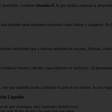
te absorbible. Contiene
vitamina D
, lo que ayuda a mejorar la absorción
, sino también otros minerales esenciales como fósforo y magnesio. Su 
 formato saborizado que a muchos animales les encanta. Además, contie
fortalecer huesos y dientes, especialmente en cachorros. Su presentació
o, sino que también ayuda a eliminar el sarro de los dientes. Su uso re
lcio Líquido
ese de que contengan otros nutrientes beneficiosos.
son más fáciles de dar a las mascotas que otros.