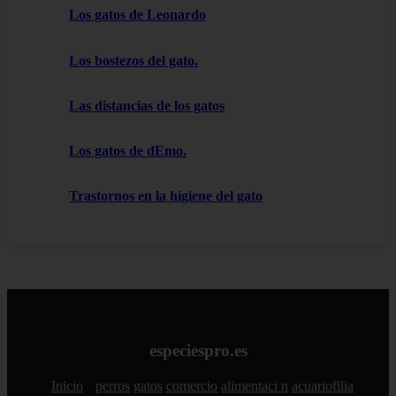
Los gatos de Leonardo
Los bostezos del gato.
Las distancias de los gatos
Los gatos de dEmo.
Trastornos en la higiene del gato
especiespro.es
Inicio
perros
gatos
comercio
alimentaci n
acuariofilia