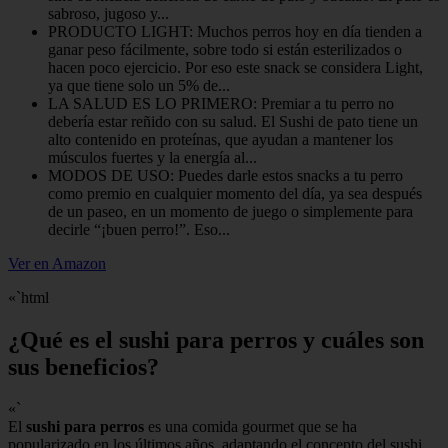
sabroso, jugoso y...
PRODUCTO LIGHT: Muchos perros hoy en día tienden a
ganar peso fácilmente, sobre todo si están esterilizados o
hacen poco ejercicio. Por eso este snack se considera Light,
ya que tiene solo un 5% de...
LA SALUD ES LO PRIMERO: Premiar a tu perro no
debería estar reñido con su salud. El Sushi de pato tiene un
alto contenido en proteínas, que ayudan a mantener los
músculos fuertes y la energía al...
MODOS DE USO: Puedes darle estos snacks a tu perro
como premio en cualquier momento del día, ya sea después
de un paseo, en un momento de juego o simplemente para
decirle “¡buen perro!”. Eso...
Ver en Amazon
«`html
¿Qué es el sushi para perros y cuáles son
sus beneficios?
«`
El
sushi para perros
es una comida gourmet que se ha
popularizado en los últimos años, adaptando el concepto del sushi