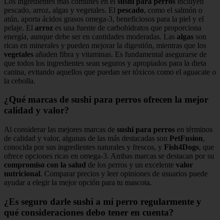
Los ingredientes más comunes en el
sushi para perros
incluyen
pescado, arroz, algas y vegetales. El
pescado
, como el salmón o
atún, aporta ácidos grasos omega-3, beneficiosos para la piel y el
pelaje. El
arroz
es una fuente de carbohidratos que proporciona
energía, aunque debe ser en cantidades moderadas. Las
algas
son
ricas en minerales y pueden mejorar la digestión, mientras que los
vegetales
añaden fibra y vitaminas. Es fundamental asegurarse de
que todos los ingredientes sean seguros y apropiados para la dieta
canina, evitando aquellos que puedan ser tóxicos como el aguacate o
la cebolla.
¿Qué marcas de sushi para perros ofrecen la mejor
calidad y valor?
Al considerar las mejores marcas de
sushi para perros
en términos
de calidad y valor, algunas de las más destacadas son
PetFusion
,
conocida por sus ingredientes naturales y frescos, y
Fish4Dogs
, que
ofrece opciones ricas en omega-3. Ambas marcas se destacan por su
compromiso con la salud
de los perros y un excelente
valor
nutricional
. Comparar precios y leer opiniones de usuarios puede
ayudar a elegir la mejor opción para tu mascota.
¿Es seguro darle sushi a mi perro regularmente y
qué consideraciones debo tener en cuenta?