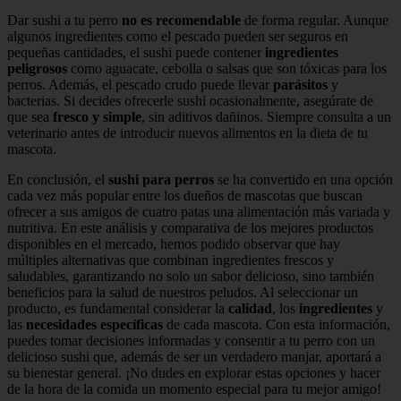
Dar sushi a tu perro
no es recomendable
de forma regular. Aunque
algunos ingredientes como el pescado pueden ser seguros en
pequeñas cantidades, el sushi puede contener
ingredientes
peligrosos
como aguacate, cebolla o salsas que son tóxicas para los
perros. Además, el pescado crudo puede llevar
parásitos
y
bacterias. Si decides ofrecerle sushi ocasionalmente, asegúrate de
que sea
fresco y simple
, sin aditivos dañinos. Siempre consulta a un
veterinario antes de introducir nuevos alimentos en la dieta de tu
mascota.
En conclusión, el
sushi para perros
se ha convertido en una opción
cada vez más popular entre los dueños de mascotas que buscan
ofrecer a sus amigos de cuatro patas una alimentación más variada y
nutritiva. En este análisis y comparativa de los mejores productos
disponibles en el mercado, hemos podido observar que hay
múltiples alternativas que combinan ingredientes frescos y
saludables, garantizando no solo un sabor delicioso, sino también
beneficios para la salud de nuestros peludos. Al seleccionar un
producto, es fundamental considerar la
calidad
, los
ingredientes
y
las
necesidades específicas
de cada mascota. Con esta información,
puedes tomar decisiones informadas y consentir a tu perro con un
delicioso sushi que, además de ser un verdadero manjar, aportará a
su bienestar general. ¡No dudes en explorar estas opciones y hacer
de la hora de la comida un momento especial para tu mejor amigo!