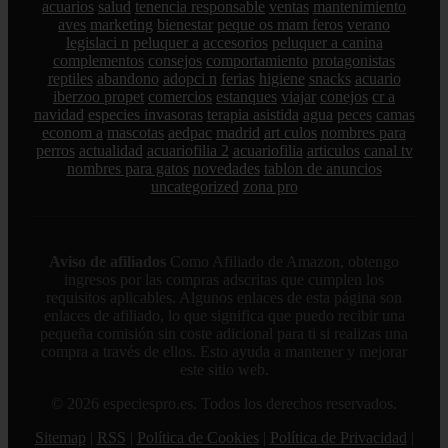
acuarios
salud
tenencia responsable
ventas
mantenimiento
aves
marketing
bienestar
peque os mam feros
verano
legislaci n
peluquer a
accesorios
peluquer a canina
complementos
consejos
comportamiento
protagonistas
reptiles
abandono
adopci n
ferias
higiene
snacks
acuario
iberzoo propet
comercios
estanques
viajar
conejos
cr a
navidad
especies invasoras
terapia asistida
agua
peces
camas
econom a
mascotas
aedpac
madrid
art culos
nombres para
perros
actualidad
acuariofilia 2
acuariofilia
articulos
canal tv
nombres para gatos
novedades
tablon de anuncios
uncategorized
zona pro
Aviso de afiliados
Como Afiliado de Amazon, obtengo
ingresos por las compras adscritas que cumplen los
requisitos aplicables. Algunos enlaces de esta página son
enlaces de afiliado, lo que significa que puedo recibir una
pequeña comisión sin coste adicional para ti si realizas una
compra a través de ellos. Esto ayuda a mantener y mejorar
este sitio web.
© 2026 especiespro.es. Todos los derechos reservados.
Sitemap
|
RSS
|
Política de Cookies
|
Política de Privacidad
|