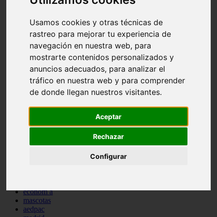
comportamiento
protagonistas
Usamos cookies y otras técnicas de
reptiles
rastreo para mejorar tu experiencia de
abandono
adopci n
navegación en nuestra web, para
ferias
mostrarte contenidos personalizados y
higiene
anuncios adecuados, para analizar el
snacks
acuario
tráfico en nuestra web y para comprender
iberzoo propet
de donde llegan nuestros visitantes.
comercios
estanques
viajar
Aceptar
conejos
cr a
Rechazar
navidad
especies invasoras
Configurar
terapia asistida
agua
peces
camas
econom a
mascotas
aedpac