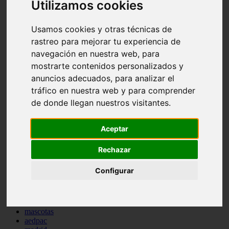
Utilizamos cookies
comportamiento
protagonistas
reptiles
Usamos cookies y otras técnicas de
abandono
rastreo para mejorar tu experiencia de
adopci n
navegación en nuestra web, para
ferias
higiene
mostrarte contenidos personalizados y
snacks
anuncios adecuados, para analizar el
acuario
tráfico en nuestra web y para comprender
iberzoo propet
comercios
de donde llegan nuestros visitantes.
estanques
viajar
conejos
Aceptar
cr a
navidad
Rechazar
especies invasoras
terapia asistida
Configurar
agua
peces
camas
econom a
mascotas
aedpac