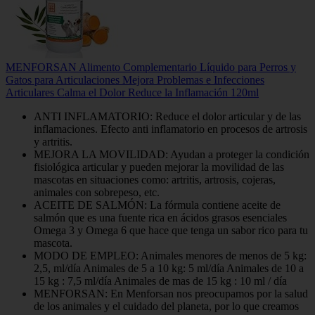
MENFORSAN Alimento Complementario Líquido para Perros y
Gatos para Articulaciones Mejora Problemas e Infecciones
Articulares Calma el Dolor Reduce la Inflamación 120ml
ANTI INFLAMATORIO: Reduce el dolor articular y de las
inflamaciones. Efecto anti inflamatorio en procesos de artrosis
y artritis.
MEJORA LA MOVILIDAD: Ayudan a proteger la condición
fisiológica articular y pueden mejorar la movilidad de las
mascotas en situaciones como: artritis, artrosis, cojeras,
animales con sobrepeso, etc.
ACEITE DE SALMÓN: La fórmula contiene aceite de
salmón que es una fuente rica en ácidos grasos esenciales
Omega 3 y Omega 6 que hace que tenga un sabor rico para tu
mascota.
MODO DE EMPLEO: Animales menores de menos de 5 kg:
2,5, ml/día Animales de 5 a 10 kg: 5 ml/día Animales de 10 a
15 kg : 7,5 ml/día Animales de mas de 15 kg : 10 ml / día
MENFORSAN: En Menforsan nos preocupamos por la salud
de los animales y el cuidado del planeta, por lo que creamos