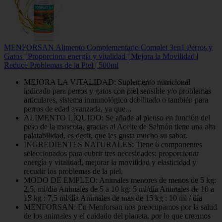
MENFORSAN Alimento Complementario Complet 3en1 Perros y
Gatos | Proporciona energía y vitalidad | Mejora la Movilidad |
Reduce Problemas de la Piel | 500ml
MEJORA LA VITALIDAD: Suplemento nutricional
indicado para perros y gatos con piel sensible y/o problemas
articulares, sistema inmunológico debilitado o también para
perros de edad avanzada, ya que...
ALIMENTO LÍQUIDO: Se añade al pienso en función del
peso de la mascota, gracias al Aceite de Salmón tiene una alta
palatabilidad, es decir, que les gusta mucho su sabor.
INGREDIENTES NATURALES: Tiene 6 componentes
seleccionados para cubrir tres necesidades: proporcionar
energía y vitalidad, mejorar la movilidad y elasticidad y
recudir los problemas de la piel.
MODO DE EMPLEO: Animales menores de menos de 5 kg:
2,5, ml/día Animales de 5 a 10 kg: 5 ml/día Animales de 10 a
15 kg : 7,5 ml/día Animales de mas de 15 kg : 10 ml / día
MENFORSAN: En Menforsan nos preocupamos por la salud
de los animales y el cuidado del planeta, por lo que creamos