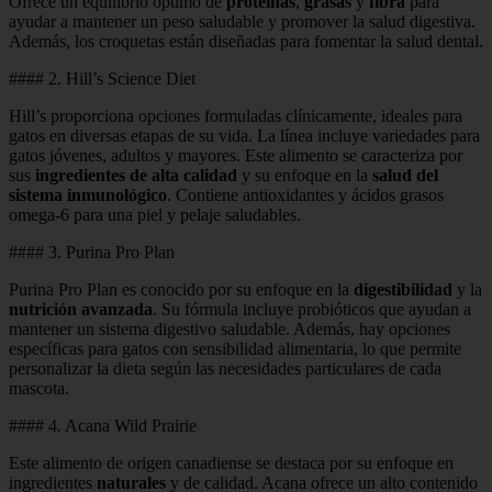
Ofrece un equilibrio óptimo de
proteínas
,
grasas
y
fibra
para
ayudar a mantener un peso saludable y promover la salud digestiva.
Además, los croquetas están diseñadas para fomentar la salud dental.
#### 2. Hill’s Science Diet
Hill’s proporciona opciones formuladas clínicamente, ideales para
gatos en diversas etapas de su vida. La línea incluye variedades para
gatos jóvenes, adultos y mayores. Este alimento se caracteriza por
sus
ingredientes de alta calidad
y su enfoque en la
salud del
sistema inmunológico
. Contiene antioxidantes y ácidos grasos
omega-6 para una piel y pelaje saludables.
#### 3. Purina Pro Plan
Purina Pro Plan es conocido por su enfoque en la
digestibilidad
y la
nutrición avanzada
. Su fórmula incluye probióticos que ayudan a
mantener un sistema digestivo saludable. Además, hay opciones
específicas para gatos con sensibilidad alimentaria, lo que permite
personalizar la dieta según las necesidades particulares de cada
mascota.
#### 4. Acana Wild Prairie
Este alimento de origen canadiense se destaca por su enfoque en
ingredientes
naturales
y de calidad. Acana ofrece un alto contenido