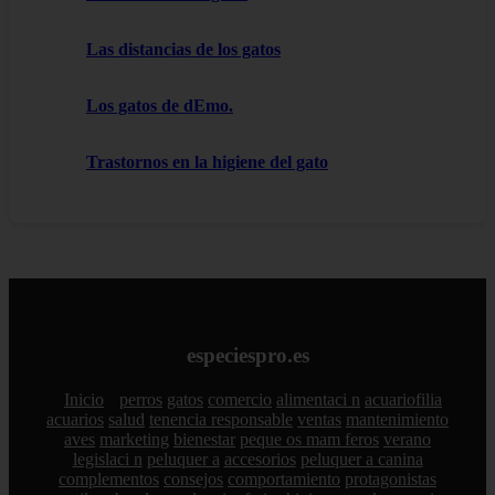
Las distancias de los gatos
Los gatos de dEmo.
Trastornos en la higiene del gato
especiespro.es
Inicio
perros
gatos
comercio
alimentaci n
acuariofilia
acuarios
salud
tenencia responsable
ventas
mantenimiento
aves
marketing
bienestar
peque os mam feros
verano
legislaci n
peluquer a
accesorios
peluquer a canina
complementos
consejos
comportamiento
protagonistas