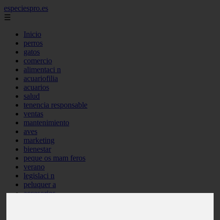
especiespro.es
☰
Inicio
perros
gatos
comercio
alimentaci n
acuariofilia
acuarios
salud
tenencia responsable
ventas
mantenimiento
aves
marketing
bienestar
peque os mam feros
verano
legislaci n
peluquer a
accesorios
peluquer a canina
complementos
consejos