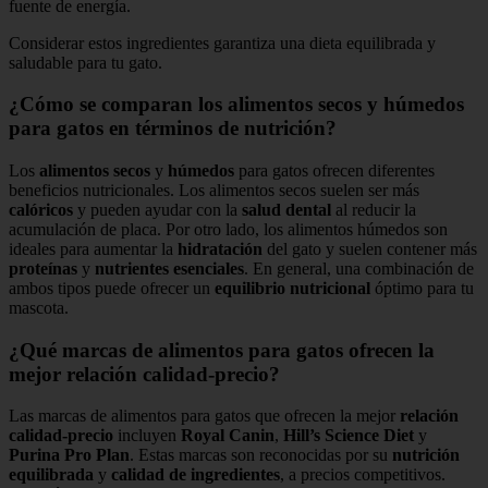
fuente de energía.
Considerar estos ingredientes garantiza una dieta equilibrada y
saludable para tu gato.
¿Cómo se comparan los alimentos secos y húmedos
para gatos en términos de nutrición?
Los
alimentos secos
y
húmedos
para gatos ofrecen diferentes
beneficios nutricionales. Los alimentos secos suelen ser más
calóricos
y pueden ayudar con la
salud dental
al reducir la
acumulación de placa. Por otro lado, los alimentos húmedos son
ideales para aumentar la
hidratación
del gato y suelen contener más
proteínas
y
nutrientes esenciales
. En general, una combinación de
ambos tipos puede ofrecer un
equilibrio nutricional
óptimo para tu
mascota.
¿Qué marcas de alimentos para gatos ofrecen la
mejor relación calidad-precio?
Las marcas de alimentos para gatos que ofrecen la mejor
relación
calidad-precio
incluyen
Royal Canin
,
Hill’s Science Diet
y
Purina Pro Plan
. Estas marcas son reconocidas por su
nutrición
equilibrada
y
calidad de ingredientes
, a precios competitivos.