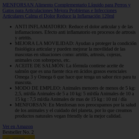
MENFORSAN Alimento Complementario Líquido para Perros y
Gatos para Articulaciones Mejora Problemas e Infecciones
Articulares Calma el Dolor Reduce la Inflamación 120ml
ANTI INFLAMATORIO: Reduce el dolor articular y de las
inflamaciones. Efecto anti inflamatorio en procesos de artrosis
y artritis.
MEJORA LA MOVILIDAD: Ayudan a proteger la condición
fisiológica articular y pueden mejorar la movilidad de las
mascotas en situaciones como: artritis, artrosis, cojeras,
animales con sobrepeso, etc.
ACEITE DE SALMÓN: La fórmula contiene aceite de
salmón que es una fuente rica en ácidos grasos esenciales
Omega 3 y Omega 6 que hace que tenga un sabor rico para tu
mascota.
MODO DE EMPLEO: Animales menores de menos de 5 kg:
2,5, ml/día Animales de 5 a 10 kg: 5 ml/día Animales de 10 a
15 kg : 7,5 ml/día Animales de mas de 15 kg : 10 ml / día
MENFORSAN: En Menforsan nos preocupamos por la salud
de los animales y el cuidado del planeta, por lo que creamos
productos naturales vegan friendly de la mejor calidad.
Ver en Amazon
Bestseller No. 2