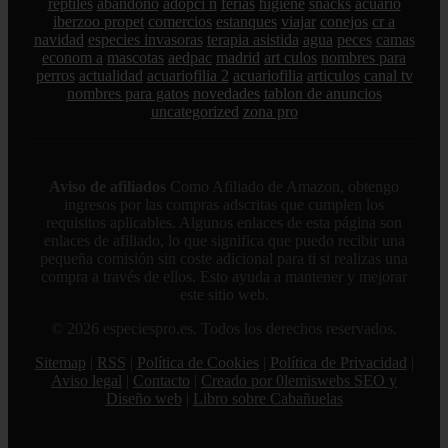
reptiles
abandono
adopci n
ferias
higiene
snacks
acuario
iberzoo propet
comercios
estanques
viajar
conejos
cr a
navidad
especies invasoras
terapia asistida
agua
peces
camas
econom a
mascotas
aedpac
madrid
art culos
nombres para
perros
actualidad
acuariofilia 2
acuariofilia
articulos
canal tv
nombres para gatos
novedades
tablon de anuncios
uncategorized
zona pro
Aviso de afiliados
Como Afiliado de Amazon, obtengo
ingresos por las compras adscritas que cumplen los
requisitos aplicables. Algunos enlaces de esta página son
enlaces de afiliado, lo que significa que puedo recibir una
pequeña comisión sin coste adicional para ti si realizas una
compra a través de ellos. Esto ayuda a mantener y mejorar
este sitio web.
© 2026 especiespro.es. Todos los derechos reservados.
Sitemap
|
RSS
|
Política de Cookies
|
Política de Privacidad
|
Aviso legal
|
Contacto
|
Creado por 0lemiswebs SEO y
Diseño web
|
Libro sobre Cabañuelas