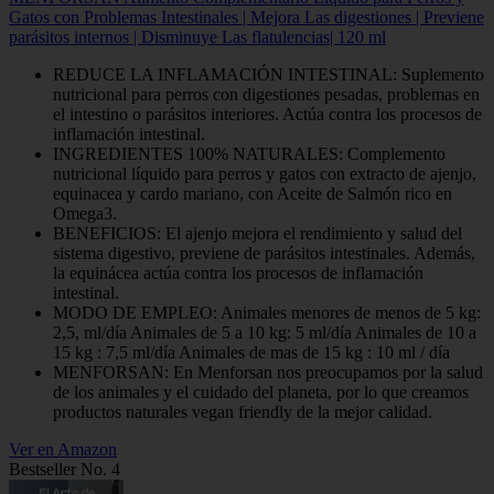
Gatos con Problemas Intestinales | Mejora Las digestiones | Previene
parásitos internos | Disminuye Las flatulencias| 120 ml
REDUCE LA INFLAMACIÓN INTESTINAL: Suplemento
nutricional para perros con digestiones pesadas, problemas en
el intestino o parásitos interiores. Actúa contra los procesos de
inflamación intestinal.
INGREDIENTES 100% NATURALES: Complemento
nutricional líquido para perros y gatos con extracto de ajenjo,
equinacea y cardo mariano, con Aceite de Salmón rico en
Omega3.
BENEFICIOS: El ajenjo mejora el rendimiento y salud del
sistema digestivo, previene de parásitos intestinales. Además,
la equinácea actúa contra los procesos de inflamación
intestinal.
MODO DE EMPLEO: Animales menores de menos de 5 kg:
2,5, ml/día Animales de 5 a 10 kg: 5 ml/día Animales de 10 a
15 kg : 7,5 ml/día Animales de mas de 15 kg : 10 ml / día
MENFORSAN: En Menforsan nos preocupamos por la salud
de los animales y el cuidado del planeta, por lo que creamos
productos naturales vegan friendly de la mejor calidad.
Ver en Amazon
Bestseller No. 4