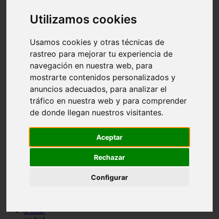
comportamiento
Utilizamos cookies
protagonistas
reptiles
abandono
Usamos cookies y otras técnicas de
adopci n
ferias
rastreo para mejorar tu experiencia de
higiene
navegación en nuestra web, para
snacks
mostrarte contenidos personalizados y
acuario
iberzoo propet
anuncios adecuados, para analizar el
comercios
tráfico en nuestra web y para comprender
estanques
de donde llegan nuestros visitantes.
viajar
conejos
cr a
Aceptar
navidad
especies invasoras
Rechazar
terapia asistida
agua
peces
Configurar
camas
econom a
mascotas
aedpac