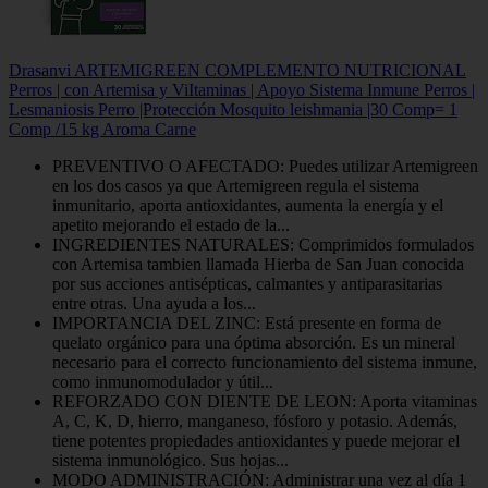
Drasanvi ARTEMIGREEN COMPLEMENTO NUTRICIONAL
Perros | con Artemisa y ViItaminas | Apoyo Sistema Inmune Perros |
Lesmaniosis Perro |Protección Mosquito leishmania |30 Comp= 1
Comp /15 kg Aroma Carne
PREVENTIVO O AFECTADO: Puedes utilizar Artemigreen
en los dos casos ya que Artemigreen regula el sistema
inmunitario, aporta antioxidantes, aumenta la energía y el
apetito mejorando el estado de la...
INGREDIENTES NATURALES: Comprimidos formulados
con Artemisa tambien llamada Hierba de San Juan conocida
por sus acciones antisépticas, calmantes y antiparasitarias
entre otras. Una ayuda a los...
IMPORTANCIA DEL ZINC: Está presente en forma de
quelato orgánico para una óptima absorción. Es un mineral
necesario para el correcto funcionamiento del sistema inmune,
como inmunomodulador y útil...
REFORZADO CON DIENTE DE LEON: Aporta vitaminas
A, C, K, D, hierro, manganeso, fósforo y potasio. Además,
tiene potentes propiedades antioxidantes y puede mejorar el
sistema inmunológico. Sus hojas...
MODO ADMINISTRACIÓN: Administrar una vez al día 1