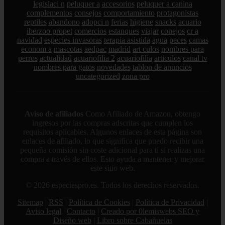
legislaci n
peluquer a
accesorios
peluquer a canina
complementos
consejos
comportamiento
protagonistas
reptiles
abandono
adopci n
ferias
higiene
snacks
acuario
iberzoo propet
comercios
estanques
viajar
conejos
cr a
navidad
especies invasoras
terapia asistida
agua
peces
camas
econom a
mascotas
aedpac
madrid
art culos
nombres para
perros
actualidad
acuariofilia 2
acuariofilia
articulos
canal tv
nombres para gatos
novedades
tablon de anuncios
uncategorized
zona pro
Aviso de afiliados
Como Afiliado de Amazon, obtengo
ingresos por las compras adscritas que cumplen los
requisitos aplicables. Algunos enlaces de esta página son
enlaces de afiliado, lo que significa que puedo recibir una
pequeña comisión sin coste adicional para ti si realizas una
compra a través de ellos. Esto ayuda a mantener y mejorar
este sitio web.
© 2026 especiespro.es. Todos los derechos reservados.
Sitemap
|
RSS
|
Política de Cookies
|
Política de Privacidad
|
Aviso legal
|
Contacto
|
Creado por 0lemiswebs SEO y
Diseño web
|
Libro sobre Cabañuelas