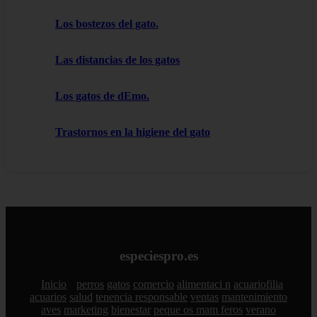
Los bostezos del gato.
Las distancias de los gatos
Los gatos de dEmo.
Trastornos en la higiene del gato
especiespro.es
Inicio
perros
gatos
comercio
alimentaci n
acuariofilia
acuarios
salud
tenencia responsable
ventas
mantenimiento
aves
marketing
bienestar
peque os mam feros
verano