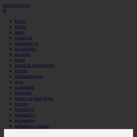
especiespro.es
☰
Inicio
perros
gatos
comercio
alimentaci n
acuariofilia
acuarios
salud
tenencia responsable
ventas
mantenimiento
aves
marketing
bienestar
peque os mam feros
verano
legislaci n
peluquer a
accesorios
peluquer a canina
complementos
consejos