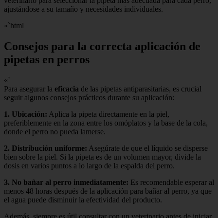
veterinario para seleccionar la pipeta más adecuada para cada perro,
ajustándose a su tamaño y necesidades individuales.
«`html
Consejos para la correcta aplicación de
pipetas en perros
«`
Para asegurar la
eficacia
de las pipetas antiparasitarias, es crucial
seguir algunos consejos prácticos durante su aplicación:
1.
Ubicación
:
Aplica la pipeta directamente en la piel,
preferiblemente en la zona entre los omóplatos y la base de la cola,
donde el perro no pueda lamerse.
2.
Distribución uniforme
:
Asegúrate de que el líquido se disperse
bien sobre la piel. Si la pipeta es de un volumen mayor, divide la
dosis en varios puntos a lo largo de la espalda del perro.
3.
No bañar al perro inmediatamente
:
Es recomendable esperar al
menos 48 horas después de la aplicación para bañar al perro, ya que
el agua puede disminuir la efectividad del producto.
Además, siempre es útil consultar con un veterinario antes de iniciar