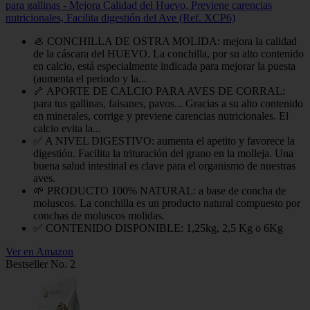
para gallinas - Mejora Calidad del Huevo, Previene carencias
nutricionales, Facilita digestión del Ave (Ref. XCP6)
🦪 CONCHILLA DE OSTRA MOLIDA: mejora la calidad
de la cáscara del HUEVO. La conchilla, por su alto contenido
en calcio, está especialmente indicada para mejorar la puesta
(aumenta el periodo y la...
🦴 APORTE DE CALCIO PARA AVES DE CORRAL:
para tus gallinas, faisanes, pavos... Gracias a su alto contenido
en minerales, corrige y previene carencias nutricionales. El
calcio evita la...
✅ A NIVEL DIGESTIVO: aumenta el apetito y favorece la
digestión. Facilita la trituración del grano en la molleja. Una
buena salud intestinal es clave para el organismo de nuestras
aves.
🌱 PRODUCTO 100% NATURAL: a base de concha de
moluscos. La conchilla es un producto natural compuesto por
conchas de moluscos molidas.
✅ CONTENIDO DISPONIBLE: 1,25kg, 2,5 Kg o 6Kg
Ver en Amazon
Bestseller No. 2