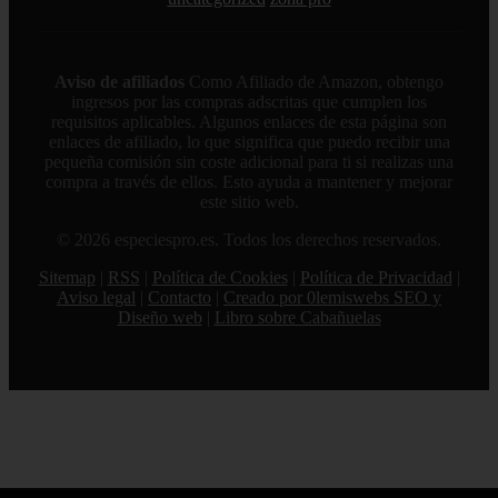
Aviso de afiliados
Como Afiliado de Amazon, obtengo
ingresos por las compras adscritas que cumplen los
requisitos aplicables. Algunos enlaces de esta página son
enlaces de afiliado, lo que significa que puedo recibir una
pequeña comisión sin coste adicional para ti si realizas una
compra a través de ellos. Esto ayuda a mantener y mejorar
este sitio web.
© 2026 especiespro.es. Todos los derechos reservados.
Sitemap
|
RSS
|
Política de Cookies
|
Política de Privacidad
|
Aviso legal
|
Contacto
|
Creado por 0lemiswebs SEO y
Diseño web
|
Libro sobre Cabañuelas