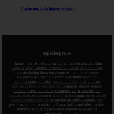
Trastornos en la higiene del gato
especiespro.es
Inicio
perros
gatos
comercio
alimentaci n
acuariofilia
acuarios
salud
tenencia responsable
ventas
mantenimiento
aves
marketing
bienestar
peque os mam feros
verano
legislaci n
peluquer a
accesorios
peluquer a canina
complementos
consejos
comportamiento
protagonistas
reptiles
abandono
adopci n
ferias
higiene
snacks
acuario
iberzoo propet
comercios
estanques
viajar
conejos
cr a
navidad
especies invasoras
terapia asistida
agua
peces
camas
econom a
mascotas
aedpac
madrid
art culos
nombres para
perros
actualidad
acuariofilia 2
acuariofilia
articulos
canal tv
nombres para gatos
novedades
tablon de anuncios
uncategorized
zona pro