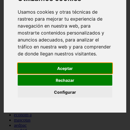
comportamiento
protagonistas
Usamos cookies y otras técnicas de
reptiles
rastreo para mejorar tu experiencia de
abandono
navegación en nuestra web, para
adopci n
ferias
mostrarte contenidos personalizados y
higiene
anuncios adecuados, para analizar el
snacks
tráfico en nuestra web y para comprender
acuario
iberzoo propet
de donde llegan nuestros visitantes.
comercios
estanques
viajar
Aceptar
conejos
cr a
Rechazar
navidad
especies invasoras
Configurar
terapia asistida
agua
peces
camas
econom a
mascotas
aedpac