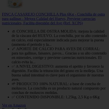
FINCA CASAREJO CONCHILLA Plus 6Kg - Conchilla de ostra
para gallinas - Mejora Calidad del Huevo, Previene carencias
nutricionales, Facilita digestión del Ave (Ref. XCP6)
🦪 CONCHILLA DE OSTRA MOLIDA: mejora la calidad
de la cáscara del HUEVO. La conchilla, por su alto contenido
en calcio, está especialmente indicada para mejorar la puesta
(aumenta el periodo y la...
🦴 APORTE DE CALCIO PARA AVES DE CORRAL:
para tus gallinas, faisanes, pavos... Gracias a su alto contenido
en minerales, corrige y previene carencias nutricionales. El
calcio evita la...
✅ A NIVEL DIGESTIVO: aumenta el apetito y favorece la
digestión. Facilita la trituración del grano en la molleja. Una
buena salud intestinal es clave para el organismo de nuestras
aves.
🌱 PRODUCTO 100% NATURAL: a base de concha de
moluscos. La conchilla es un producto natural compuesto por
conchas de moluscos molidas.
✅ CONTENIDO DISPONIBLE: 1,25kg, 2,5 Kg o 6Kg
Ver en Amazon