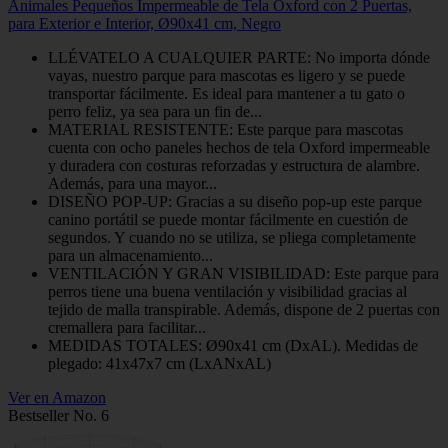
Animales Pequeños Impermeable de Tela Oxford con 2 Puertas,
para Exterior e Interior, Ø90x41 cm, Negro
LLÉVATELO A CUALQUIER PARTE: No importa dónde
vayas, nuestro parque para mascotas es ligero y se puede
transportar fácilmente. Es ideal para mantener a tu gato o
perro feliz, ya sea para un fin de...
MATERIAL RESISTENTE: Este parque para mascotas
cuenta con ocho paneles hechos de tela Oxford impermeable
y duradera con costuras reforzadas y estructura de alambre.
Además, para una mayor...
DISEÑO POP-UP: Gracias a su diseño pop-up este parque
canino portátil se puede montar fácilmente en cuestión de
segundos. Y cuando no se utiliza, se pliega completamente
para un almacenamiento...
VENTILACIÓN Y GRAN VISIBILIDAD: Este parque para
perros tiene una buena ventilación y visibilidad gracias al
tejido de malla transpirable. Además, dispone de 2 puertas con
cremallera para facilitar...
MEDIDAS TOTALES: Ø90x41 cm (DxAL). Medidas de
plegado: 41x47x7 cm (LxANxAL)
Ver en Amazon
Bestseller No. 6