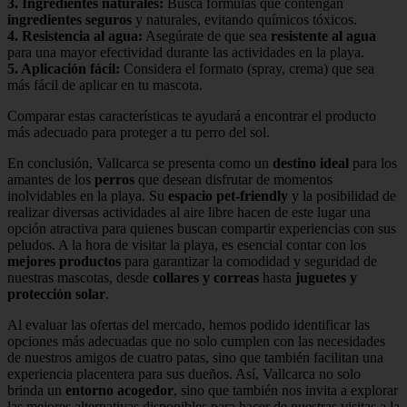
3.
Ingredientes naturales
:
Busca fórmulas que contengan
ingredientes seguros
y naturales, evitando químicos tóxicos.
4.
Resistencia al agua
:
Asegúrate de que sea
resistente al agua
para una mayor efectividad durante las actividades en la playa.
5.
Aplicación fácil
:
Considera el formato (spray, crema) que sea
más fácil de aplicar en tu mascota.
Comparar estas características te ayudará a encontrar el producto
más adecuado para proteger a tu perro del sol.
En conclusión, Vallcarca se presenta como un
destino ideal
para los
amantes de los
perros
que desean disfrutar de momentos
inolvidables en la playa. Su
espacio pet-friendly
y la posibilidad de
realizar diversas actividades al aire libre hacen de este lugar una
opción atractiva para quienes buscan compartir experiencias con sus
peludos. A la hora de visitar la playa, es esencial contar con los
mejores productos
para garantizar la comodidad y seguridad de
nuestras mascotas, desde
collares y correas
hasta
juguetes y
protección solar
.
Al evaluar las ofertas del mercado, hemos podido identificar las
opciones más adecuadas que no solo cumplen con las necesidades
de nuestros amigos de cuatro patas, sino que también facilitan una
experiencia placentera para sus dueños. Así, Vallcarca no solo
brinda un
entorno acogedor
, sino que también nos invita a explorar
las mejores alternativas disponibles para hacer de nuestras visitas a la