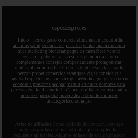
especiespro.es
Inicio
perros
gatos
comercio
alimentaci n
acuariofilia
acuarios
salud
tenencia responsable
ventas
mantenimiento
aves
marketing
bienestar
peque os mam feros
verano
legislaci n
peluquer a
accesorios
peluquer a canina
complementos
consejos
comportamiento
protagonistas
reptiles
abandono
adopci n
ferias
higiene
snacks
acuario
iberzoo propet
comercios
estanques
viajar
conejos
cr a
navidad
especies invasoras
terapia asistida
agua
peces
camas
econom a
mascotas
aedpac
madrid
art culos
nombres para
perros
actualidad
acuariofilia 2
acuariofilia
articulos
canal tv
nombres para gatos
novedades
tablon de anuncios
uncategorized
zona pro
Aviso de afiliados
Como Afiliado de Amazon, obtengo
ingresos por las compras adscritas que cumplen los
requisitos aplicables. Algunos enlaces de esta página son