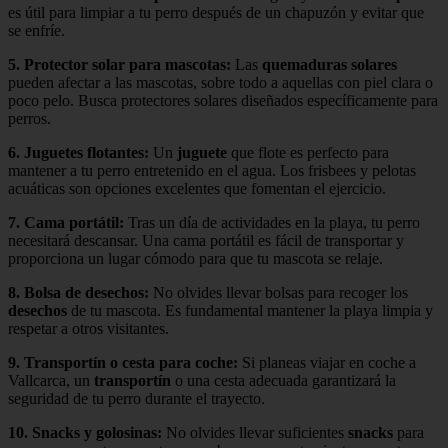
es útil para limpiar a tu perro después de un chapuzón y evitar que
se enfríe.
5.
Protector solar para mascotas
:
Las
quemaduras solares
pueden afectar a las mascotas, sobre todo a aquellas con piel clara o
poco pelo. Busca protectores solares diseñados específicamente para
perros.
6.
Juguetes flotantes
:
Un
juguete
que flote es perfecto para
mantener a tu perro entretenido en el agua. Los frisbees y pelotas
acuáticas son opciones excelentes que fomentan el ejercicio.
7.
Cama portátil
:
Tras un día de actividades en la playa, tu perro
necesitará descansar. Una cama portátil es fácil de transportar y
proporciona un lugar cómodo para que tu mascota se relaje.
8.
Bolsa de desechos
:
No olvides llevar bolsas para recoger los
desechos
de tu mascota. Es fundamental mantener la playa limpia y
respetar a otros visitantes.
9.
Transportín o cesta para coche
:
Si planeas viajar en coche a
Vallcarca, un
transportín
o una cesta adecuada garantizará la
seguridad de tu perro durante el trayecto.
10.
Snacks y golosinas
:
No olvides llevar suficientes
snacks
para