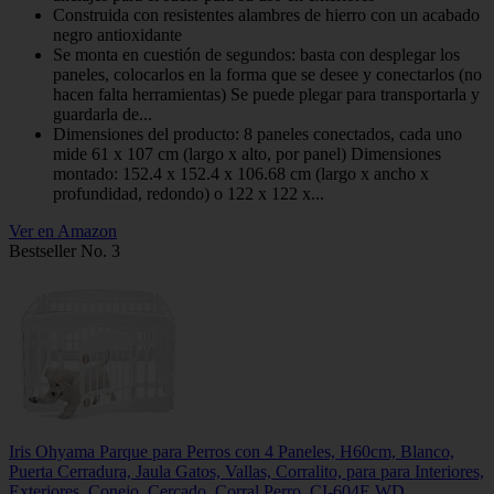
Construida con resistentes alambres de hierro con un acabado
negro antioxidante
Se monta en cuestión de segundos: basta con desplegar los
paneles, colocarlos en la forma que se desee y conectarlos (no
hacen falta herramientas) Se puede plegar para transportarla y
guardarla de...
Dimensiones del producto: 8 paneles conectados, cada uno
mide 61 x 107 cm (largo x alto, por panel) Dimensiones
montado: 152.4 x 152.4 x 106.68 cm (largo x ancho x
profundidad, redondo) o 122 x 122 x...
Ver en Amazon
Bestseller No. 3
Iris Ohyama Parque para Perros con 4 Paneles, H60cm, Blanco,
Puerta Cerradura, Jaula Gatos, Vallas, Corralito, para para Interiores,
Exteriores, Conejo, Cercado, Corral Perro, CI-604E WD