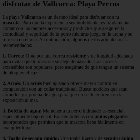
disfrutar de Vallcarca: Playa Perros
La playa
Vallcarca
es un destino ideal para disfrutar con tu
mascota
. Para que la experiencia sea inolvidable, es fundamental
contar con los mejores accesorios y productos que aseguren la
comodidad y seguridad de tu perro mientras juega en la arena y se
refresca en el mar. A continuación, algunos de los artículos más
recomendados:
1.
Correa
:
Opta por una correa
resistente
y de longitud adecuada
para evitar que tu mascota se aleje demasiado. Las correas
extensibles son populares, pero asegúrate de que tengan un sistema
de bloqueo eficaz.
2.
Arnés
:
Un
arnés
bien ajustado ofrece mayor control en
comparación con un collar tradicional. Busca modelos que sean
cómodos y a prueba de agua para que no se deterioren con la
exposición al mar.
3.
Botella de agua
:
Mantener a tu perro hidratado es esencial,
especialmente bajo el sol. Existen botellas con
platos plegables
incorporados que permiten que tu mascota beba fácilmente en
cualquier lugar.
4.
Toalla de secado rápido
:
Una toalla ligera y de
secado rápido