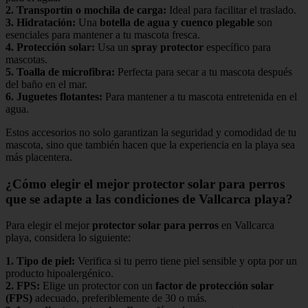
2.
Transportín o mochila de carga
:
Ideal para facilitar el traslado.
3.
Hidratación
:
Una
botella de agua y cuenco plegable
son
esenciales para mantener a tu mascota fresca.
4.
Protección solar
:
Usa un
spray protector
específico para
mascotas.
5.
Toalla de microfibra
:
Perfecta para secar a tu mascota después
del baño en el mar.
6.
Juguetes flotantes
:
Para mantener a tu mascota entretenida en el
agua.
Estos accesorios no solo garantizan la seguridad y comodidad de tu
mascota, sino que también hacen que la experiencia en la playa sea
más placentera.
¿Cómo elegir el mejor protector solar para perros
que se adapte a las condiciones de Vallcarca playa?
Para elegir el mejor
protector solar para perros
en Vallcarca
playa, considera lo siguiente:
1.
Tipo de piel
:
Verifica si tu perro tiene piel sensible y opta por un
producto hipoalergénico.
2.
FPS
:
Elige un protector con un
factor de protección solar
(FPS)
adecuado, preferiblemente de 30 o más.