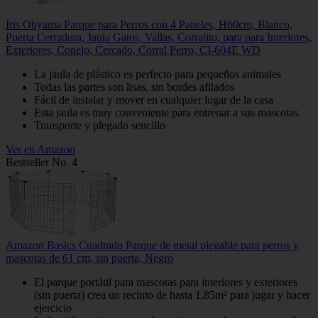
Iris Ohyama Parque para Perros con 4 Paneles, H60cm, Blanco,
Puerta Cerradura, Jaula Gatos, Vallas, Corralito, para para Interiores,
Exteriores, Conejo, Cercado, Corral Perro, CI-604E WD
La jaula de plástico es perfecto para pequeños animales
Todas las partes son lisas, sin bordes afilados
Fácil de instalar y mover en cualquier lugar de la casa
Esta jaula es muy conveniente para entrenar a sus mascotas
Transporte y plegado sencillo
Ver en Amazon
Bestseller No. 4
Amazon Basics Cuadrado Parque de metal plegable para perros y
mascotas de 61 cm, sin puerta, Negro
El parque portátil para mascotas para interiores y exteriores
(sin puerta) crea un recinto de hasta 1,85m² para jugar y hacer
ejercicio