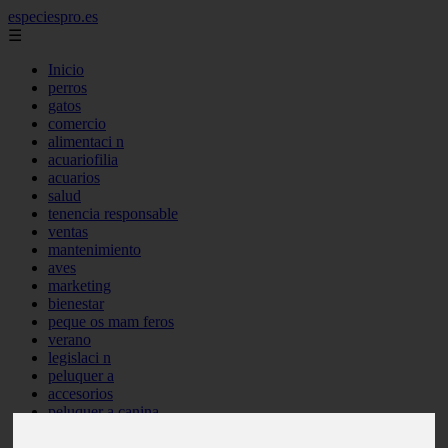
especiespro.es
☰
Inicio
perros
gatos
comercio
alimentaci n
acuariofilia
acuarios
salud
tenencia responsable
ventas
mantenimiento
aves
marketing
bienestar
peque os mam feros
verano
legislaci n
peluquer a
accesorios
peluquer a canina
complementos
consejos