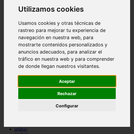
comportamiento
Utilizamos cookies
protagonistas
reptiles
abandono
Usamos cookies y otras técnicas de
adopci n
rastreo para mejorar tu experiencia de
ferias
navegación en nuestra web, para
higiene
snacks
mostrarte contenidos personalizados y
acuario
anuncios adecuados, para analizar el
iberzoo propet
tráfico en nuestra web y para comprender
comercios
estanques
de donde llegan nuestros visitantes.
viajar
conejos
cr a
Aceptar
navidad
especies invasoras
Rechazar
terapia asistida
agua
Configurar
peces
camas
econom a
mascotas
aedpac