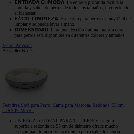
𝗘𝗡𝗧𝗥𝗔𝗗𝗔 𝗖Ó𝗠𝗢𝗗𝗔. La entrada profunda facilita la
entrada y salida de perros de todos los tamaños, favoreciendo
el bienestar.
𝗙Á𝗖𝗜𝗟 𝗟𝗜𝗠𝗣𝗜𝗘𝗭𝗔. Este cojín para perros es muy fácil de
limpiar y se puede lavar a mano.
𝗗𝗜𝗩𝗘𝗥𝗦𝗜𝗗𝗔𝗗. Para una elección óptima, nuestra cesta
para perros está disponible en diferentes colores y tamaños.
Ver en Amazon
Bestseller No. 3
Feandrea Sofá para Perro, Cama para Mascota, Redonda, 55 cm,
GIRS PGW55G
UN REGALO IDEAL PARA TU PERRO: La gran
superficie redonda de 55 cm de diámetro ofrece mucho
espacio para tu perro y hace que tu perro salte de alegría