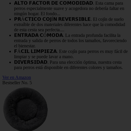
𝗔𝗟𝗧𝗢 𝗙𝗔𝗖𝗧𝗢𝗥 𝗗𝗘 𝗖𝗢𝗠𝗢𝗗𝗜𝗗𝗔𝗗. Esta cama para
perros especialmente suave y acogedora no debería faltar en
ningún hogar. El fondo...
𝗣𝗥Á𝗖𝗧𝗜𝗖𝗢 𝗖𝗢𝗝Í𝗡 𝗥𝗘𝗩𝗘𝗥𝗦𝗜𝗕𝗟𝗘. El cojín de suelo
extraíble de dos materiales diferentes hace que la comodidad
de esta cesta sea perfecta....
𝗘𝗡𝗧𝗥𝗔𝗗𝗔 𝗖Ó𝗠𝗢𝗗𝗔. La entrada profunda facilita la
entrada y salida de perros de todos los tamaños, favoreciendo
el bienestar.
𝗙Á𝗖𝗜𝗟 𝗟𝗜𝗠𝗣𝗜𝗘𝗭𝗔. Este cojín para perros es muy fácil de
limpiar y se puede lavar a mano.
𝗗𝗜𝗩𝗘𝗥𝗦𝗜𝗗𝗔𝗗. Para una elección óptima, nuestra cesta
para perros está disponible en diferentes colores y tamaños.
Ver en Amazon
Bestseller No. 5