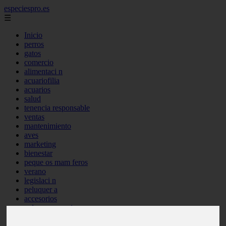
especiespro.es
☰
Inicio
perros
gatos
comercio
alimentaci n
acuariofilia
acuarios
salud
tenencia responsable
ventas
mantenimiento
aves
marketing
bienestar
peque os mam feros
verano
legislaci n
peluquer a
accesorios
peluquer a canina
complementos
consejos