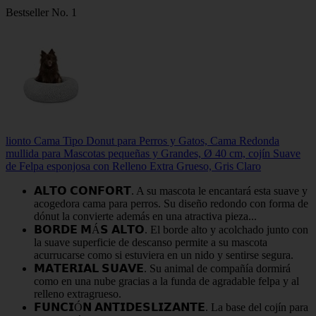
Bestseller No. 1
lionto Cama Tipo Donut para Perros y Gatos, Cama Redonda
mullida para Mascotas pequeñas y Grandes, Ø 40 cm, cojín Suave
de Felpa esponjosa con Relleno Extra Grueso, Gris Claro
𝗔𝗟𝗧𝗢 𝗖𝗢𝗡𝗙𝗢𝗥𝗧. A su mascota le encantará esta suave y
acogedora cama para perros. Su diseño redondo con forma de
dónut la convierte además en una atractiva pieza...
𝗕𝗢𝗥𝗗𝗘 𝗠Á𝗦 𝗔𝗟𝗧𝗢. El borde alto y acolchado junto con
la suave superficie de descanso permite a su mascota
acurrucarse como si estuviera en un nido y sentirse segura.
𝗠𝗔𝗧𝗘𝗥𝗜𝗔𝗟 𝗦𝗨𝗔𝗩𝗘. Su animal de compañía dormirá
como en una nube gracias a la funda de agradable felpa y al
relleno extragrueso.
𝗙𝗨𝗡𝗖𝗜Ó𝗡 𝗔𝗡𝗧𝗜𝗗𝗘𝗦𝗟𝗜𝗭𝗔𝗡𝗧𝗘. La base del cojín para