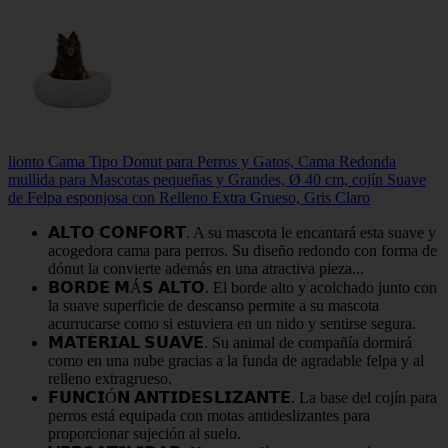
lionto Cama Tipo Donut para Perros y Gatos, Cama Redonda
mullida para Mascotas pequeñas y Grandes, Ø 40 cm, cojín Suave
de Felpa esponjosa con Relleno Extra Grueso, Gris Claro
𝗔𝗟𝗧𝗢 𝗖𝗢𝗡𝗙𝗢𝗥𝗧. A su mascota le encantará esta suave y
acogedora cama para perros. Su diseño redondo con forma de
dónut la convierte además en una atractiva pieza...
𝗕𝗢𝗥𝗗𝗘 𝗠Á𝗦 𝗔𝗟𝗧𝗢. El borde alto y acolchado junto con
la suave superficie de descanso permite a su mascota
acurrucarse como si estuviera en un nido y sentirse segura.
𝗠𝗔𝗧𝗘𝗥𝗜𝗔𝗟 𝗦𝗨𝗔𝗩𝗘. Su animal de compañía dormirá
como en una nube gracias a la funda de agradable felpa y al
relleno extragrueso.
𝗙𝗨𝗡𝗖𝗜Ó𝗡 𝗔𝗡𝗧𝗜𝗗𝗘𝗦𝗟𝗜𝗭𝗔𝗡𝗧𝗘. La base del cojín para
perros está equipada con motas antideslizantes para
proporcionar sujeción al suelo.