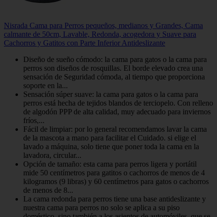
Nisrada Cama para Perros pequeños, medianos y Grandes, Cama
calmante de 50cm, Lavable, Redonda, acogedora y Suave para
Cachorros y Gatitos con Parte Inferior Antideslizante
Diseño de sueño cómodo: la cama para gatos o la cama para
perros son diseños de rosquillas. El borde elevado crea una
sensación de Seguridad cómoda, al tiempo que proporciona
soporte en la...
Sensación súper suave: la cama para gatos o la cama para
perros está hecha de tejidos blandos de terciopelo. Con relleno
de algodón PPP de alta calidad, muy adecuado para inviernos
fríos,...
Fácil de limpiar: por lo general recomendamos lavar la cama
de la mascota a mano para facilitar el Cuidado. si elige el
lavado a máquina, solo tiene que poner toda la cama en la
lavadora, circular...
Opción de tamaño: esta cama para perros ligera y portátil
mide 50 centímetros para gatitos o cachorros de menos de 4
kilogramos (9 libras) y 60 centímetros para gatos o cachorros
de menos de 8...
La cama redonda para perros tiene una base antideslizante y
nuestra cama para perros no solo se aplica a su piso
doméstico, sino también a los asientos de automóviles, que se