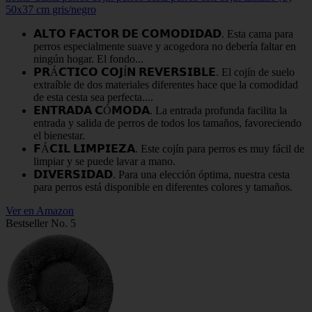
50x37 cm gris/negro
𝗔𝗟𝗧𝗢 𝗙𝗔𝗖𝗧𝗢𝗥 𝗗𝗘 𝗖𝗢𝗠𝗢𝗗𝗜𝗗𝗔𝗗. Esta cama para
perros especialmente suave y acogedora no debería faltar en
ningún hogar. El fondo...
𝗣𝗥Á𝗖𝗧𝗜𝗖𝗢 𝗖𝗢𝗝Í𝗡 𝗥𝗘𝗩𝗘𝗥𝗦𝗜𝗕𝗟𝗘. El cojín de suelo
extraíble de dos materiales diferentes hace que la comodidad
de esta cesta sea perfecta....
𝗘𝗡𝗧𝗥𝗔𝗗𝗔 𝗖Ó𝗠𝗢𝗗𝗔. La entrada profunda facilita la
entrada y salida de perros de todos los tamaños, favoreciendo
el bienestar.
𝗙Á𝗖𝗜𝗟 𝗟𝗜𝗠𝗣𝗜𝗘𝗭𝗔. Este cojín para perros es muy fácil de
limpiar y se puede lavar a mano.
𝗗𝗜𝗩𝗘𝗥𝗦𝗜𝗗𝗔𝗗. Para una elección óptima, nuestra cesta
para perros está disponible en diferentes colores y tamaños.
Ver en Amazon
Bestseller No. 5