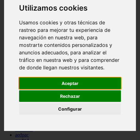
comportamiento
Utilizamos cookies
protagonistas
reptiles
Usamos cookies y otras técnicas de
abandono
adopci n
rastreo para mejorar tu experiencia de
ferias
navegación en nuestra web, para
higiene
mostrarte contenidos personalizados y
snacks
acuario
anuncios adecuados, para analizar el
iberzoo propet
tráfico en nuestra web y para comprender
comercios
de donde llegan nuestros visitantes.
estanques
viajar
conejos
Aceptar
cr a
navidad
especies invasoras
Rechazar
terapia asistida
agua
Configurar
peces
camas
econom a
mascotas
aedpac