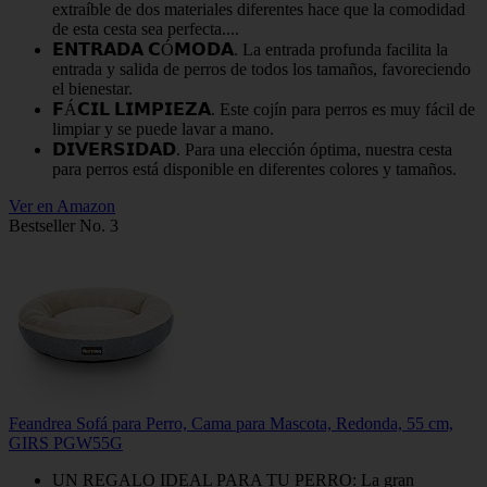
extraíble de dos materiales diferentes hace que la comodidad
de esta cesta sea perfecta....
𝗘𝗡𝗧𝗥𝗔𝗗𝗔 𝗖Ó𝗠𝗢𝗗𝗔. La entrada profunda facilita la
entrada y salida de perros de todos los tamaños, favoreciendo
el bienestar.
𝗙Á𝗖𝗜𝗟 𝗟𝗜𝗠𝗣𝗜𝗘𝗭𝗔. Este cojín para perros es muy fácil de
limpiar y se puede lavar a mano.
𝗗𝗜𝗩𝗘𝗥𝗦𝗜𝗗𝗔𝗗. Para una elección óptima, nuestra cesta
para perros está disponible en diferentes colores y tamaños.
Ver en Amazon
Bestseller No. 3
Feandrea Sofá para Perro, Cama para Mascota, Redonda, 55 cm,
GIRS PGW55G
UN REGALO IDEAL PARA TU PERRO: La gran