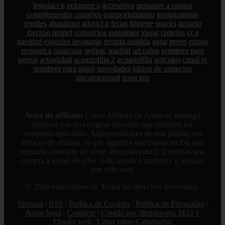
legislaci n
peluquer a
accesorios
peluquer a canina
complementos
consejos
comportamiento
protagonistas
reptiles
abandono
adopci n
ferias
higiene
snacks
acuario
iberzoo propet
comercios
estanques
viajar
conejos
cr a
navidad
especies invasoras
terapia asistida
agua
peces
camas
econom a
mascotas
aedpac
madrid
art culos
nombres para
perros
actualidad
acuariofilia 2
acuariofilia
articulos
canal tv
nombres para gatos
novedades
tablon de anuncios
uncategorized
zona pro
Aviso de afiliados
Como Afiliado de Amazon, obtengo
ingresos por las compras adscritas que cumplen los
requisitos aplicables. Algunos enlaces de esta página son
enlaces de afiliado, lo que significa que puedo recibir una
pequeña comisión sin coste adicional para ti si realizas una
compra a través de ellos. Esto ayuda a mantener y mejorar
este sitio web.
© 2026 especiespro.es. Todos los derechos reservados.
Sitemap
|
RSS
|
Política de Cookies
|
Política de Privacidad
|
Aviso legal
|
Contacto
|
Creado por 0lemiswebs SEO y
Diseño web
|
Libro sobre Cabañuelas