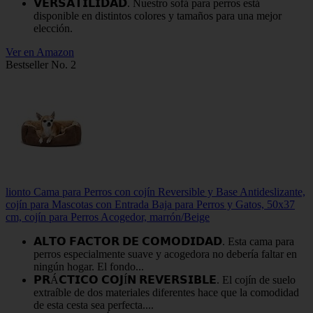
𝗩𝗘𝗥𝗦𝗔𝗧𝗜𝗟𝗜𝗗𝗔𝗗. Nuestro sofá para perros está
disponible en distintos colores y tamaños para una mejor
elección.
Ver en Amazon
Bestseller No. 2
lionto Cama para Perros con cojín Reversible y Base Antideslizante,
cojín para Mascotas con Entrada Baja para Perros y Gatos, 50x37
cm, cojín para Perros Acogedor, marrón/Beige
𝗔𝗟𝗧𝗢 𝗙𝗔𝗖𝗧𝗢𝗥 𝗗𝗘 𝗖𝗢𝗠𝗢𝗗𝗜𝗗𝗔𝗗. Esta cama para
perros especialmente suave y acogedora no debería faltar en
ningún hogar. El fondo...
𝗣𝗥Á𝗖𝗧𝗜𝗖𝗢 𝗖𝗢𝗝Í𝗡 𝗥𝗘𝗩𝗘𝗥𝗦𝗜𝗕𝗟𝗘. El cojín de suelo
extraíble de dos materiales diferentes hace que la comodidad
de esta cesta sea perfecta....