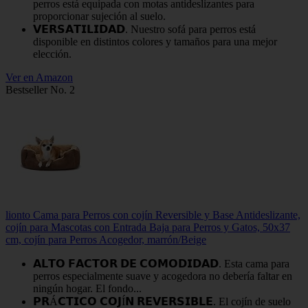
perros está equipada con motas antideslizantes para
proporcionar sujeción al suelo.
𝗩𝗘𝗥𝗦𝗔𝗧𝗜𝗟𝗜𝗗𝗔𝗗. Nuestro sofá para perros está
disponible en distintos colores y tamaños para una mejor
elección.
Ver en Amazon
Bestseller No. 2
lionto Cama para Perros con cojín Reversible y Base Antideslizante,
cojín para Mascotas con Entrada Baja para Perros y Gatos, 50x37
cm, cojín para Perros Acogedor, marrón/Beige
𝗔𝗟𝗧𝗢 𝗙𝗔𝗖𝗧𝗢𝗥 𝗗𝗘 𝗖𝗢𝗠𝗢𝗗𝗜𝗗𝗔𝗗. Esta cama para
perros especialmente suave y acogedora no debería faltar en
ningún hogar. El fondo...
𝗣𝗥Á𝗖𝗧𝗜𝗖𝗢 𝗖𝗢𝗝Í𝗡 𝗥𝗘𝗩𝗘𝗥𝗦𝗜𝗕𝗟𝗘. El cojín de suelo