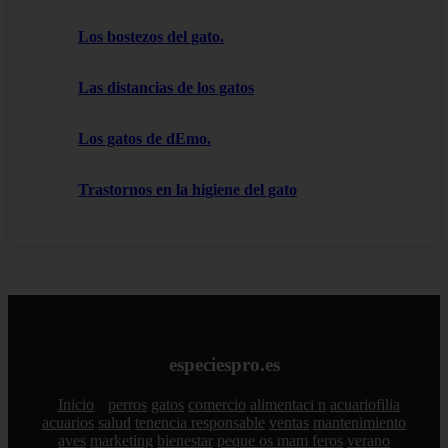
Los bostezos del gato.
Las distancias de los gatos
Los gatos de dEmo.
Trastornos en la higiene del gato
especiespro.es
Inicio
perros
gatos
comercio
alimentaci n
acuariofilia
acuarios
salud
tenencia responsable
ventas
mantenimiento
aves
marketing
bienestar
peque os mam feros
verano