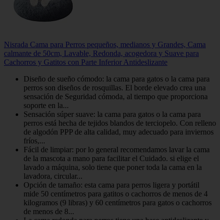
Nisrada Cama para Perros pequeños, medianos y Grandes, Cama
calmante de 50cm, Lavable, Redonda, acogedora y Suave para
Cachorros y Gatitos con Parte Inferior Antideslizante
Diseño de sueño cómodo: la cama para gatos o la cama para
perros son diseños de rosquillas. El borde elevado crea una
sensación de Seguridad cómoda, al tiempo que proporciona
soporte en la...
Sensación súper suave: la cama para gatos o la cama para
perros está hecha de tejidos blandos de terciopelo. Con relleno
de algodón PPP de alta calidad, muy adecuado para inviernos
fríos,...
Fácil de limpiar: por lo general recomendamos lavar la cama
de la mascota a mano para facilitar el Cuidado. si elige el
lavado a máquina, solo tiene que poner toda la cama en la
lavadora, circular...
Opción de tamaño: esta cama para perros ligera y portátil
mide 50 centímetros para gatitos o cachorros de menos de 4
kilogramos (9 libras) y 60 centímetros para gatos o cachorros
de menos de 8...