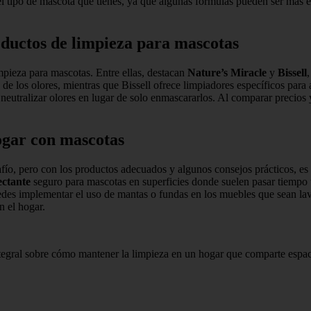
l tipo de mascota que tienes, ya que algunas fórmulas pueden ser más ef
ductos de limpieza para mascotas
mpieza para mascotas. Entre ellas, destacan
Nature’s Miracle
y
Bissell
de los olores, mientras que Bissell ofrece limpiadores específicos para
eutralizar olores en lugar de solo enmascararlos. Al comparar precios y
ogar con mascotas
o, pero con los productos adecuados y algunos consejos prácticos, es p
ectante
seguro para mascotas en superficies donde suelen pasar tiempo 
des implementar el uso de mantas o fundas en los muebles que sean lava
n el hogar.
ntegral sobre cómo mantener la limpieza en un hogar que comparte espa