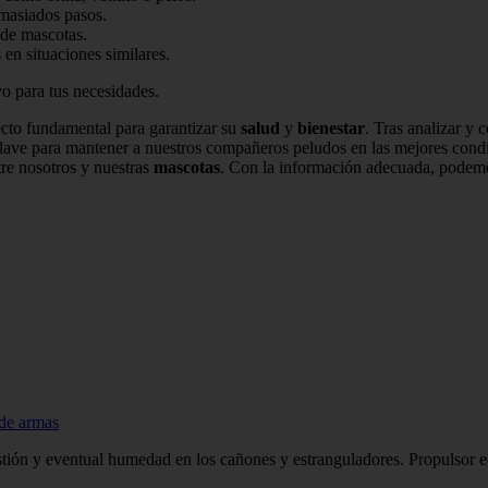
emasiados pasos.
de mascotas.
 en situaciones similares.
o para tus necesidades.
cto fundamental para garantizar su
salud
y
bienestar
. Tras analizar y 
 clave para mantener a nuestros compañeros peludos en las mejores con
tre nosotros y nuestras
mascotas
. Con la información adecuada, podemo
 de armas
ión y eventual humedad en los cañones y estranguladores. Propulsor ec