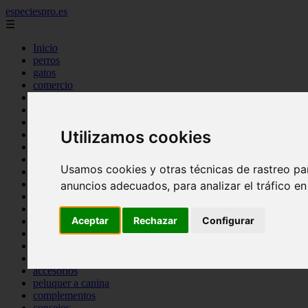
especiespro.es
☰
Inicio
perros
gatos
comercio
alimentaci n
acuariofilia
acuarios
Utilizamos cookies
salud
tenencia responsable
ventas
Usamos cookies y otras técnicas de rastreo pa
mantenimiento
aves
anuncios adecuados, para analizar el tráfico e
marketing
bienestar
Aceptar
Rechazar
Configurar
peque os mam feros
verano
legislaci n
peluquer a
accesorios
peluquer a canina
complementos
consejos