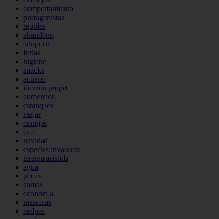
comportamiento
protagonistas
reptiles
abandono
adopci n
ferias
higiene
snacks
acuario
iberzoo propet
comercios
estanques
viajar
conejos
cr a
navidad
especies invasoras
terapia asistida
agua
peces
camas
econom a
mascotas
aedpac