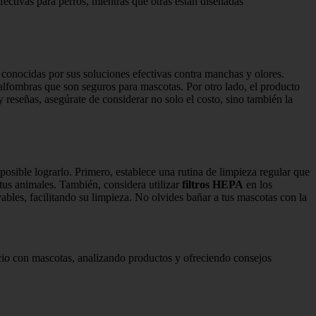
ectivas para perros, mientras que otras están diseñadas
, conocidas por sus soluciones efectivas contra manchas y olores.
 alfombras que son seguros para mascotas. Por otro lado, el producto
 reseñas, asegúrate de considerar no solo el costo, sino también la
osible lograrlo. Primero, establece una rutina de limpieza regular que
tus animales. También, considera utilizar
filtros HEPA
en los
bles, facilitando su limpieza. No olvides bañar a tus mascotas con la
cio con mascotas, analizando productos y ofreciendo consejos