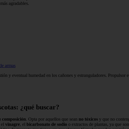
 más agradables.
 de armas
ión y eventual humedad en los cañones y estranguladores. Propulsor ec
scotas: ¿qué buscar?
su
composición
. Opta por aquellos que sean
no tóxicos
y que no conteng
 el
vinagre
, el
bicarbonato de sodio
o extractos de plantas, ya que son