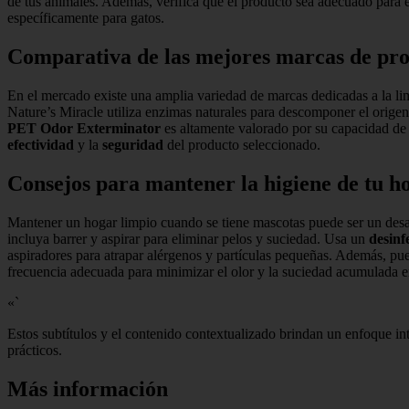
de tus animales. Además, verifica que el producto sea adecuado para e
específicamente para gatos.
Comparativa de las mejores marcas de pro
En el mercado existe una amplia variedad de marcas dedicadas a la li
Nature’s Miracle utiliza enzimas naturales para descomponer el origen 
PET Odor Exterminator
es altamente valorado por su capacidad de n
efectividad
y la
seguridad
del producto seleccionado.
Consejos para mantener la higiene de tu h
Mantener un hogar limpio cuando se tiene mascotas puede ser un desafí
incluya barrer y aspirar para eliminar pelos y suciedad. Usa un
desinf
aspiradores para atrapar alérgenos y partículas pequeñas. Además, pue
frecuencia adecuada para minimizar el olor y la suciedad acumulada e
«`
Estos subtítulos y el contenido contextualizado brindan un enfoque i
prácticos.
Más información