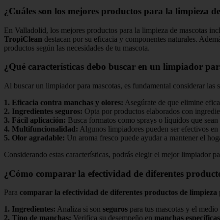
¿Cuáles son los mejores productos para la limpieza d
En Valladolid, los mejores productos para la limpieza de mascotas in
TropiClean
destacan por su eficacia y componentes naturales. Adem
productos según las necesidades de tu mascota.
¿Qué características debo buscar en un limpiador pa
Al buscar un limpiador para mascotas, es fundamental considerar las si
1.
Eficacia contra manchas y olores
:
Asegúrate de que elimine efica
2.
Ingredientes seguros
:
Opta por productos elaborados con ingredi
3.
Fácil aplicación
:
Busca formatos como sprays o líquidos que sean
4.
Multifuncionalidad
:
Algunos limpiadores pueden ser efectivos en 
5.
Olor agradable
:
Un aroma fresco puede ayudar a mantener el hoga
Considerando estas características, podrás elegir el mejor limpiador p
¿Cómo comparar la efectividad de diferentes product
Para
comparar la efectividad de diferentes productos de limpieza
1.
Ingredientes
:
Analiza si son
seguros
para tus mascotas y el medio
2.
Tipo de manchas
:
Verifica su desempeño en
manchas específicas