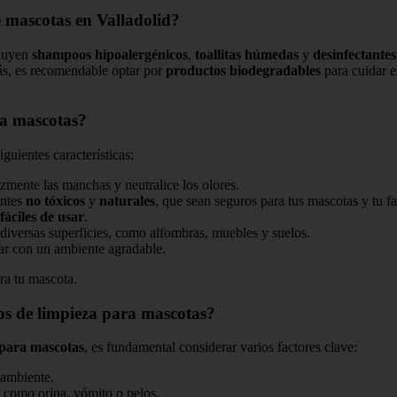
e mascotas en Valladolid?
cluyen
shampoos hipoalergénicos
,
toallitas húmedas
y
desinfectantes
ás, es recomendable optar por
productos biodegradables
para cuidar e
ra mascotas?
guientes características:
zmente las manchas y neutralice los olores.
entes
no tóxicos
y
naturales
, que sean seguros para tus mascotas y tu fa
fáciles de usar
.
diversas superficies, como alfombras, muebles y suelos.
r con un ambiente agradable.
ara tu mascota.
os de limpieza para mascotas?
 para mascotas
, es fundamental considerar varios factores clave:
 ambiente.
como orina, vómito o pelos.