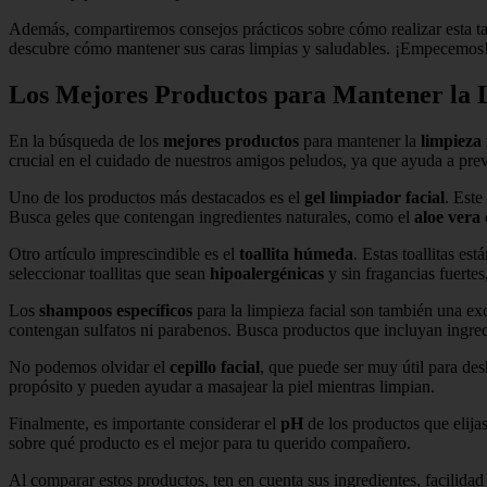
Además, compartiremos consejos prácticos sobre cómo realizar esta t
descubre cómo mantener sus caras limpias y saludables. ¡Empecemos
Los Mejores Productos para Mantener la L
En la búsqueda de los
mejores productos
para mantener la
limpieza 
crucial en el cuidado de nuestros amigos peludos, ya que ayuda a prev
Uno de los productos más destacados es el
gel limpiador facial
. Este
Busca geles que contengan ingredientes naturales, como el
aloe vera
Otro artículo imprescindible es el
toallita húmeda
. Estas toallitas es
seleccionar toallitas que sean
hipoalergénicas
y sin fragancias fuertes,
Los
shampoos específicos
para la limpieza facial son también una ex
contengan sulfatos ni parabenos. Busca productos que incluyan ingre
No podemos olvidar el
cepillo facial
, que puede ser muy útil para des
propósito y pueden ayudar a masajear la piel mientras limpian.
Finalmente, es importante considerar el
pH
de los productos que elija
sobre qué producto es el mejor para tu querido compañero.
Al comparar estos productos, ten en cuenta sus ingredientes, facilidad