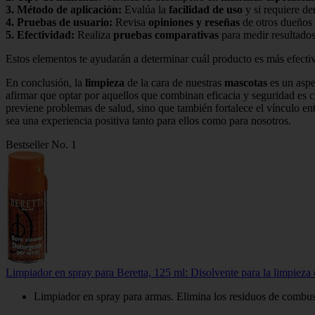
3.
Método de aplicación
:
Evalúa la
facilidad de uso
y si requiere d
4.
Pruebas de usuario
:
Revisa
opiniones y reseñas
de otros dueños 
5.
Efectividad
:
Realiza
pruebas comparativas
para medir resultados
Estos elementos te ayudarán a determinar cuál producto es más efectiv
En conclusión, la
limpieza
de la cara de nuestras
mascotas
es un aspe
afirmar que optar por aquellos que combinan eficacia y seguridad es
previene problemas de salud, sino que también fortalece el vínculo en
sea una experiencia positiva tanto para ellos como para nosotros.
Bestseller No. 1
Limpiador en spray para Beretta, 125 ml: Disolvente para la limpieza
Limpiador en spray para armas. Elimina los residuos de combust