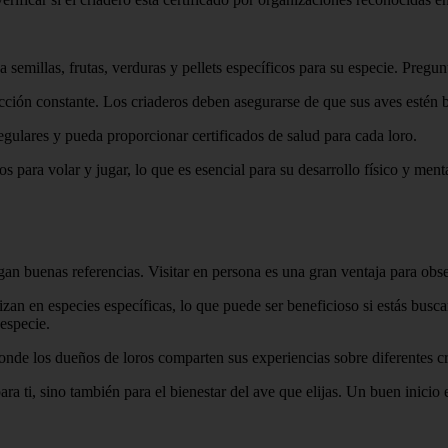
 semillas, frutas, verduras y pellets específicos para su especie. Pregu
cción constante. Los criaderos deben asegurarse de que sus aves estén b
egulares y pueda proporcionar certificados de salud para cada loro.
s para volar y jugar, lo que es esencial para su desarrollo físico y menta
ngan buenas referencias. Visitar en persona es una gran ventaja para obse
izan en especies específicas, lo que puede ser beneficioso si estás busca
especie.
donde los dueños de loros comparten sus experiencias sobre diferentes c
a ti, sino también para el bienestar del ave que elijas. Un buen inicio e