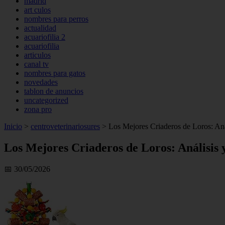
madrid
art culos
nombres para perros
actualidad
acuariofilia 2
acuariofilia
articulos
canal tv
nombres para gatos
novedades
tablon de anuncios
uncategorized
zona pro
Inicio
>
centroveterinariosures
>
Los Mejores Criaderos de Loros: Aná
Los Mejores Criaderos de Loros: Análisis
📅 30/05/2026