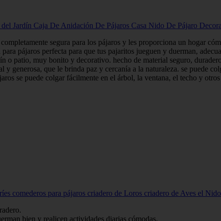
del Jardín Caja De Anidación De Pájaros Casa Nido De Pájaro Deco
es completamente segura para los pájaros y les proporciona un hogar cóm
para pájaros perfecta para que tus pajaritos jueguen y duerman, adecuad
dín o patio, muy bonito y decorativo. hecho de material seguro, duradero
l y generosa, que le brinda paz y cercanía a la naturaleza. se puede col
aros se puede colgar fácilmente en el árbol, la ventana, el techo y otros
s comederos para pájaros criadero de Loros criadero de Aves el Nido d
radero.
erman bien y realicen actividades diarias cómodas.