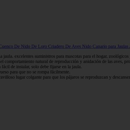
uenco De Nido De Loro Criadero De Aves Nido Canario para Jaulas A
n la jaula. excelentes suministros para mascotas para el hogar, zoológicos
ta el comportamiento natural de reproducción y anidación de las aves, p
ácil de instalar, solo debe fijarse en la jaula.
grueso para que no se rompa fácilmente.
ravilloso lugar colgante para que los pájaros se reproduzcan y descanse