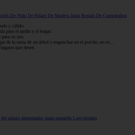
ración De Nido De Pájaro De Madera Jaula Regalo De Cumpleaños
odo y cálido.
a para el jardín y el hogar.
 para su uso.
gar de la rama de un árbol o enganchar en el porche, no es...
 lugares que desee.
el pájaro alimentador Jaula pequeño Loro terrario