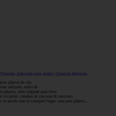
Pequeño, Adecuado para Jaulas y Espacios Interiores
para pájaros de cría
ente utilizado, nidos de
ra pájaros, nido colgante para loros
e en jaulas, cabañas de cáscaras de naturales
a, se puede usar en cualquier lugar, casa para pájaros...