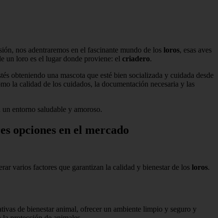
asión, nos adentraremos en el fascinante mundo de los
loros
, esas aves
e un loro es el lugar donde proviene: el
criadero
.
 estés obteniendo una mascota que esté bien socializada y cuidada desde
omo la calidad de los cuidados, la documentación necesaria y las
en un entorno saludable y amoroso.
res opciones en el mercado
rar varios factores que garantizan la calidad y bienestar de los
loros
.
ivas de bienestar animal, ofrecer un ambiente limpio y seguro y
 la protección de animales.