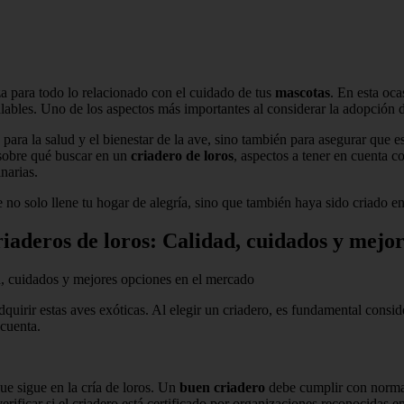
za para todo lo relacionado con el cuidado de tus
mascotas
. En esta oc
ables. Uno de los aspectos más importantes al considerar la adopción d
 para la salud y el bienestar de la ave, sino también para asegurar que
 sobre qué buscar en un
criadero de loros
, aspectos a tener en cuenta c
narias.
ue no solo llene tu hogar de alegría, sino que también haya sido criado 
criaderos de loros: Calidad, cuidados y mejo
d, cuidados y mejores opciones en el mercado
uirir estas aves exóticas. Al elegir un criadero, es fundamental conside
 cuenta.
ue sigue en la cría de loros. Un
buen criadero
debe cumplir con normat
ificar si el criadero está certificado por organizaciones reconocidas en