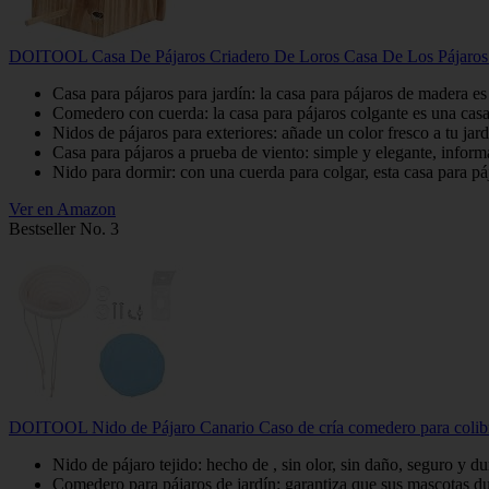
DOITOOL Casa De Pájaros Criadero De Loros Casa De Los Pájaros 
Casa para pájaros para jardín: la casa para pájaros de madera 
Comedero con cuerda: la casa para pájaros colgante es una casa 
Nidos de pájaros para exteriores: añade un color fresco a tu jar
Casa para pájaros a prueba de viento: simple y elegante, informa
Nido para dormir: con una cuerda para colgar, esta casa para páj
Ver en Amazon
Bestseller No. 3
DOITOOL Nido de Pájaro Canario Caso de cría comedero para colibríe
Nido de pájaro tejido: hecho de , sin olor, sin daño, seguro y du
Comedero para pájaros de jardín: garantiza que sus mascotas du