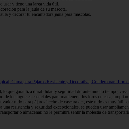
 usar y tiene una larga vida útil.
oración para la jaula de su mascota.
 jaula y decorar tu encantadora jaula para mascotas.
al, Cama para Pájaros Resistente y Decorativa, Criadero para Loros 
, lo que garantiza durabilidad y seguridad durante mucho tiempo, casa 
no de los juguetes esenciales para mantener a los loros en casa, ampliam
utivador nido para pájaros hecho de cáscara de , este nido es muy útil pa
ra una resistencia y seguridad excepcionales, se pueden usar ampliament
transportar o almacenar, no le permitirá sentir la molestia de transportarl