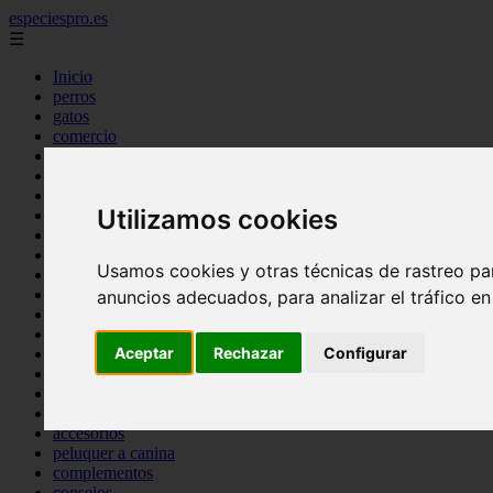
especiespro.es
☰
Inicio
perros
gatos
comercio
alimentaci n
acuariofilia
acuarios
Utilizamos cookies
salud
tenencia responsable
ventas
Usamos cookies y otras técnicas de rastreo pa
mantenimiento
aves
anuncios adecuados, para analizar el tráfico e
marketing
bienestar
Aceptar
Rechazar
Configurar
peque os mam feros
verano
legislaci n
peluquer a
accesorios
peluquer a canina
complementos
consejos