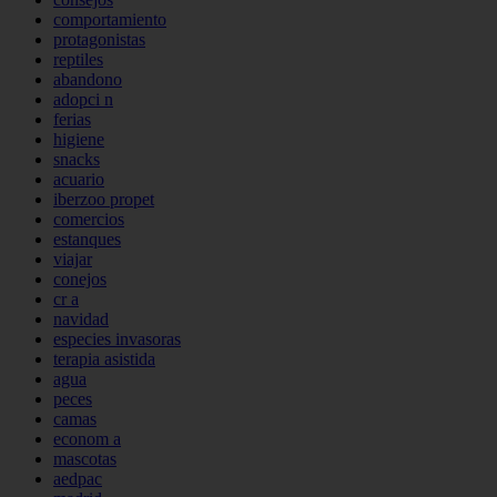
comportamiento
protagonistas
reptiles
abandono
adopci n
ferias
higiene
snacks
acuario
iberzoo propet
comercios
estanques
viajar
conejos
cr a
navidad
especies invasoras
terapia asistida
agua
peces
camas
econom a
mascotas
aedpac