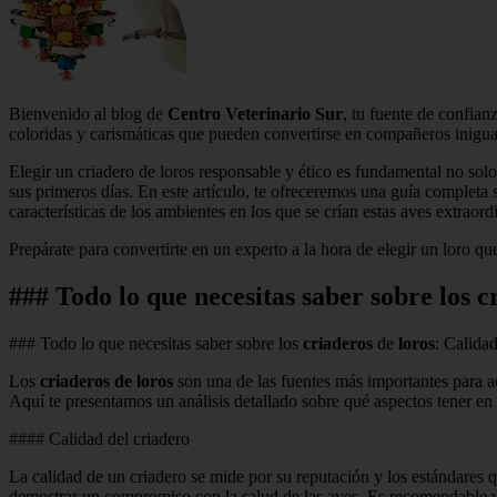
Bienvenido al blog de
Centro Veterinario Sur
, tu fuente de confian
coloridas y carismáticas que pueden convertirse en compañeros inigual
Elegir un criadero de loros responsable y ético es fundamental no solo
sus primeros días. En este artículo, te ofreceremos una guía completa
características de los ambientes en los que se crían estas aves extraordi
Prepárate para convertirte en un experto a la hora de elegir un loro q
### Todo lo que necesitas saber sobre los 
### Todo lo que necesitas saber sobre los
criaderos
de
loros
: Calida
Los
criaderos de loros
son una de las fuentes más importantes para adq
Aquí te presentamos un análisis detallado sobre qué aspectos tener en
#### Calidad del criadero
La calidad de un criadero se mide por su reputación y los estándares q
demostrar un compromiso con la salud de las aves. Es recomendable ver