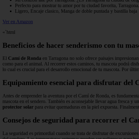
Perfecto para mostrar tu amor por tu ciudad favorita, Tarragona
Ligero, Encaje clasico, Manga de doble puntada y bastilla baja
Ver en Amazon
«`html
Beneficios de hacer senderismo con tu ma
El
Camí de Ronda
en Tarragona no solo ofrece paisajes impresionant
como para el animal. Al recorrer estos caminos, tu mascota podrá disf
lo cual es crucial para el desarrollo emocional de tu mascota. Por últ
Equipamiento esencial para disfrutar del
Antes de emprender la aventura por el Camí de Ronda, es fundamenta
mascota en el sendero. También es aconsejable llevar agua fresca y un
protector solar
para evitar quemaduras en la piel expuesta. Finalmen
Consejos de seguridad para recorrer el C
La seguridad es primordial cuando se trata de disfrutar de excursion
del sendero. Las temperaturas extremas pueden ser peligrosas para lo