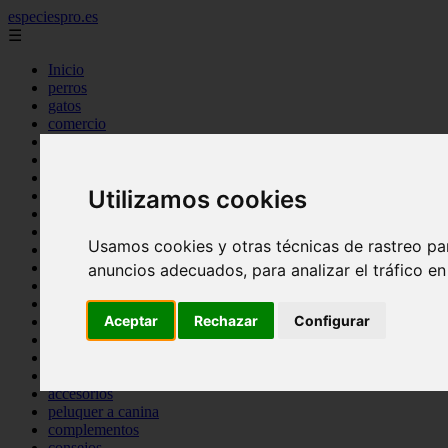
especiespro.es
☰
Inicio
perros
gatos
comercio
alimentaci n
acuariofilia
acuarios
Utilizamos cookies
salud
tenencia responsable
ventas
Usamos cookies y otras técnicas de rastreo pa
mantenimiento
aves
anuncios adecuados, para analizar el tráfico e
marketing
bienestar
Aceptar
Rechazar
Configurar
peque os mam feros
verano
legislaci n
peluquer a
accesorios
peluquer a canina
complementos
consejos