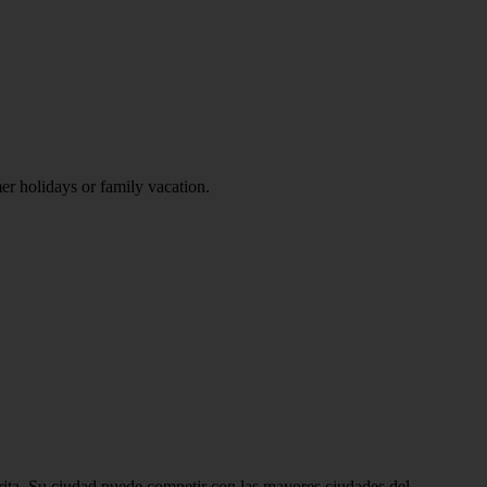
er holidays or family vacation.
rita. Su ciudad puede competir con las mayores ciudades del...