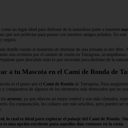
 como un lugar ideal para disfrutar de la naturaleza junto a nuestras
mas
onas que son perfectas para pasear con nuestros amigos peludos. En este
y segura.
cada detalle cuenta al momento de disfrutar de una jornada al aire libre
neando una aventura por el camino de ronda en Tarragona, acompáñanos e
epárate para descubrir todo lo que necesitas para disfrutar de la natur
ear a tu Mascota en el Camí de Ronda de T
cota es el paseo por el
Camí de Ronda
de Tarragona. Para asegurarte 
is y comparativa de algunos de los elementos más destacados que no pue
 los
arneses
, ya que ofrecen un mejor control y son más cómodos, esp
erro. En comparación, los collares son más sencillos, pero pueden ser 
.
ol, lo cual es ideal para explorar el paisaje del
Camí de Ronda
. Si
os
es una opción excelente para aquellos días ventosos en la costa.