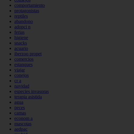
comportamiento
protagonistas
reptiles
abandono
adopci n
ferias
higiene
snacks
acuario
iberzoo propet
comercios
estanques
viajar
conejos
cr a
navidad
especies invasoras
terapia asistida
agua
peces
camas
econom a
mascotas
aedpac