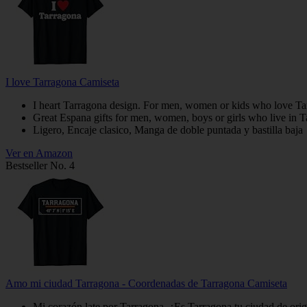
I love Tarragona Camiseta
I heart Tarragona design. For men, women or kids who love Ta
Great Espana gifts for men, women, boys or girls who live in Tar
Ligero, Encaje clasico, Manga de doble puntada y bastilla baja
Ver en Amazon
Bestseller No. 4
Amo mi ciudad Tarragona - Coordenadas de Tarragona Camiseta
Mi corazón late por Tarragona. ¿Es Tarragona tu ciudad de orige