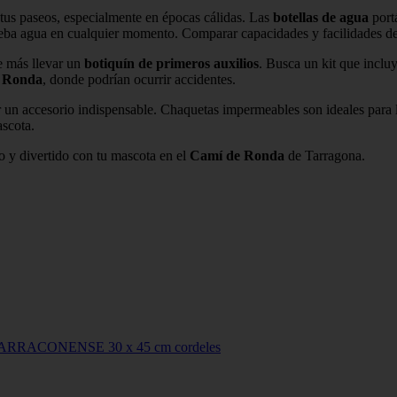
 tus paseos, especialmente en épocas cálidas. Las
botellas de agua
portá
eba agua en cualquier momento. Comparar capacidades y facilidades de tr
de más llevar un
botiquín de primeros auxilios
. Busca un kit que incluy
 Ronda
, donde podrían ocurrir accidentes.
un accesorio indispensable. Chaquetas impermeables son ideales para lo
ascota.
ro y divertido con tu mascota en el
Camí de Ronda
de Tarragona.
RRACONENSE 30 x 45 cm cordeles