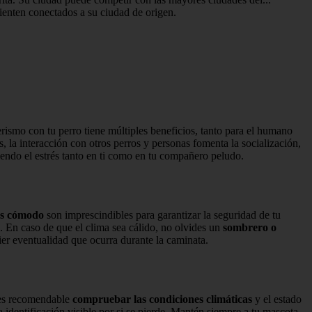
ienten conectados a su ciudad de origen.
rismo con tu perro tiene múltiples beneficios, tanto para el humano
, la interacción con otros perros y personas fomenta la socialización,
ciendo el estrés tanto en ti como en tu compañero peludo.
és cómodo
son imprescindibles para garantizar la seguridad de tu
. En caso de que el clima sea cálido, no olvides un
sombrero o
ier eventualidad que ocurra durante la caminata.
, es recomendable
compruebar las condiciones climáticas
y el estado
 identificación visible por si se pierde. Mantén siempre a tu mascota