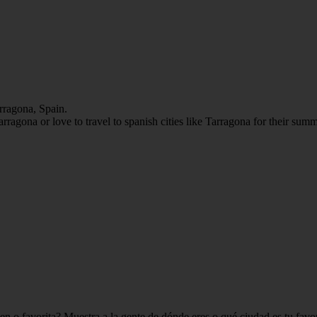
rragona, Spain.
ragona or love to travel to spanish cities like Tarragona for their summ
n o favorita? Muestra a la gente de dónde eres o qué ciudad es tu favo