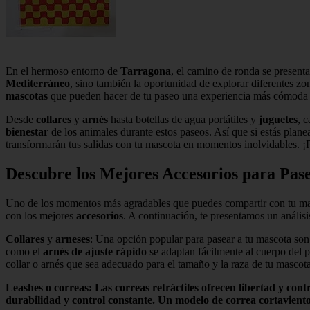
En el hermoso entorno de
Tarragona
, el camino de ronda se presenta
Mediterráneo
, sino también la oportunidad de explorar diferentes z
mascotas
que pueden hacer de tu paseo una experiencia más cómoda 
Desde
collares
y
arnés
hasta botellas de agua portátiles y
juguetes
, 
bienestar
de los animales durante estos paseos. Así que si estás pla
transformarán tus salidas con tu mascota en momentos inolvidables. ¡Pr
Descubre los Mejores Accesorios para Pas
Uno de los momentos más agradables que puedes compartir con tu mas
con los mejores
accesorios
. A continuación, te presentamos un anális
Collares
y
arneses
: Una opción popular para pasear a tu mascota son
como el
arnés de ajuste rápido
se adaptan fácilmente al cuerpo del p
collar o arnés que sea adecuado para el tamaño y la raza de tu mascota
Leashes o
correas
: Las correas retráctiles ofrecen libertad y contr
durabilidad y control constante. Un modelo de
correa cortavient