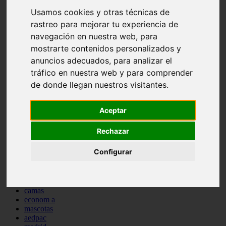
comportamiento
Usamos cookies y otras técnicas de
protagonistas
rastreo para mejorar tu experiencia de
reptiles
navegación en nuestra web, para
abandono
adopci n
mostrarte contenidos personalizados y
ferias
anuncios adecuados, para analizar el
higiene
tráfico en nuestra web y para comprender
snacks
acuario
de donde llegan nuestros visitantes.
iberzoo propet
comercios
estanques
Aceptar
viajar
conejos
Rechazar
cr a
navidad
Configurar
especies invasoras
terapia asistida
agua
peces
camas
econom a
mascotas
aedpac