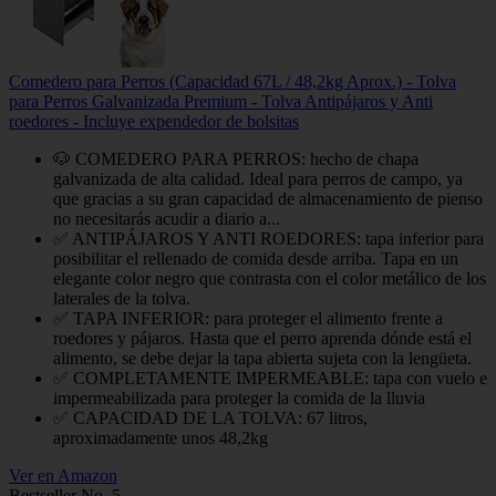
Comedero para Perros (Capacidad 67L / 48,2kg Aprox.) - Tolva
para Perros Galvanizada Premium - Tolva Antipájaros y Anti
roedores - Incluye expendedor de bolsitas
🐶 COMEDERO PARA PERROS: hecho de chapa
galvanizada de alta calidad. Ideal para perros de campo, ya
que gracias a su gran capacidad de almacenamiento de pienso
no necesitarás acudir a diario a...
✅ ANTIPÁJAROS Y ANTI ROEDORES: tapa inferior para
posibilitar el rellenado de comida desde arriba. Tapa en un
elegante color negro que contrasta con el color metálico de los
laterales de la tolva.
✅ TAPA INFERIOR: para proteger el alimento frente a
roedores y pájaros. Hasta que el perro aprenda dónde está el
alimento, se debe dejar la tapa abierta sujeta con la lengüeta.
✅ COMPLETAMENTE IMPERMEABLE: tapa con vuelo e
impermeabilizada para proteger la comida de la lluvia
✅ CAPACIDAD DE LA TOLVA: 67 litros,
aproximadamente unos 48,2kg
Ver en Amazon
Bestseller No. 5