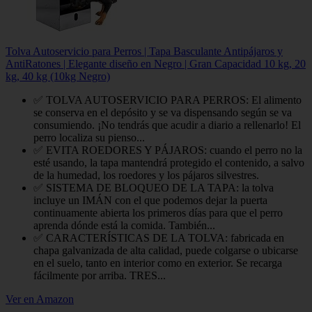
Tolva Autoservicio para Perros | Tapa Basculante Antipájaros y
AntiRatones | Elegante diseño en Negro | Gran Capacidad 10 kg, 20
kg, 40 kg (10kg Negro)
✅ TOLVA AUTOSERVICIO PARA PERROS: El alimento
se conserva en el depósito y se va dispensando según se va
consumiendo. ¡No tendrás que acudir a diario a rellenarlo! El
perro localiza su pienso...
✅ EVITA ROEDORES Y PÁJAROS: cuando el perro no la
esté usando, la tapa mantendrá protegido el contenido, a salvo
de la humedad, los roedores y los pájaros silvestres.
✅ SISTEMA DE BLOQUEO DE LA TAPA: la tolva
incluye un IMÁN con el que podemos dejar la puerta
continuamente abierta los primeros días para que el perro
aprenda dónde está la comida. También...
✅ CARACTERÍSTICAS DE LA TOLVA: fabricada en
chapa galvanizada de alta calidad, puede colgarse o ubicarse
en el suelo, tanto en interior como en exterior. Se recarga
fácilmente por arriba. TRES...
Ver en Amazon