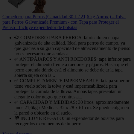
Comedero para Perros (Capacidad 30 L / 21,6 kg Aprox.) - Tolva
para Perros Galvanizada Premium - con Tapa para Proteger el
Pienso - Incluye expendedor de bolsitas
🐶 COMEDERO PARA PERROS: fabricado en chapa
galvanizada de alta calidad. Ideal para perros de campo, ya
que gracias a su gran capacidad de almacenamiento de pienso
no es necesario que acudas a...
✅ ANTIPÁJAROS Y ANTI ROEDORES: tapa inferior para
proteger el alimento frente a roedores y pájaros. Hasta que el
perro aprenda dónde está el alimento se debe dejar la tapa
abierta sujeta con la...
✅ COMPLETAMENTE IMPERMEABLE: la tapa superior
tiene vuelo sobre la tolva y está impermeabilizada para
proteger la comida de la lluvia. Ambas tapas presentan un
elegante color negro que contrasta...
✅ CAPACIDAD Y MEDIDAS: 30 litros, aproximadamente
unos 21,6kg / Medidas: 32 x 28 x 61 cm. Se puede colgar en
la pared o ubicarlo en el suelo.
🎁 INCLUYE REGALO: un expendedor de bolsitas para
recoger los excrementos de tu perro.
Ver en Amazon