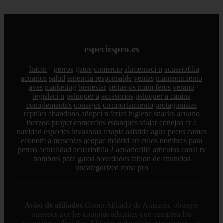
especiespro.es
Inicio
perros
gatos
comercio
alimentaci n
acuariofilia
acuarios
salud
tenencia responsable
ventas
mantenimiento
aves
marketing
bienestar
peque os mam feros
verano
legislaci n
peluquer a
accesorios
peluquer a canina
complementos
consejos
comportamiento
protagonistas
reptiles
abandono
adopci n
ferias
higiene
snacks
acuario
iberzoo propet
comercios
estanques
viajar
conejos
cr a
navidad
especies invasoras
terapia asistida
agua
peces
camas
econom a
mascotas
aedpac
madrid
art culos
nombres para
perros
actualidad
acuariofilia 2
acuariofilia
articulos
canal tv
nombres para gatos
novedades
tablon de anuncios
uncategorized
zona pro
Aviso de afiliados
Como Afiliado de Amazon, obtengo
ingresos por las compras adscritas que cumplen los
requisitos aplicables. Algunos enlaces de esta página son